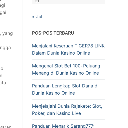
31
agi
gai
« Jul
POS-POS TERBARU
, yang
Menjalani Keseruan TIGER78 LINK
ingga
Dalam Dunia Kasino Online
Mengenal Slot Bet 100: Peluang
no
Menang di Dunia Kasino Online
n
ata
Panduan Lengkap Slot Dana di
Dunia Kasino Online
Menjelajahi Dunia Rajakete: Slot,
Poker, dan Kasino Live
Panduan Menarik Sarang777:
yaran,