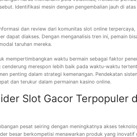
sebut. Identifikasi mesin dengan pengembalian jauh di atas 
formasi dan review dari komunitas slot online terpercaya,
r dapat diakses. Dengan menganalisis tren ini, pemain bis
 modal taruhan mereka.
ntuk mempertimbangkan waktu bermain sebagai faktor pene
 cenderung merespon lebih baik pada waktu-waktu tertent
en penting dalam strategi kemenangan. Pendekatan siste
pat dan terukur dalam permainan kasino online.
ider Slot Gacor Terpopuler d
mbangan pesat seiring dengan meningkatnya akses teknolo
vider besar berkompetisi menawarkan produk yang inovatif