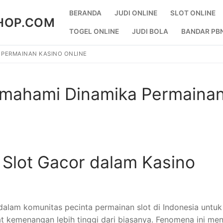
BERANDA
JUDI ONLINE
SLOT ONLINE
HOP.COM
TOGEL ONLINE
JUDI BOLA
BANDAR PB
 PERMAINAN KASINO ONLINE
Memahami Dinamika Permaina
Slot Gacor dalam Kasino
 dalam komunitas pecinta permainan slot di Indonesia untuk
 kemenangan lebih tinggi dari biasanya. Fenomena ini men