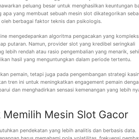
nawarkan peluang besar untuk menghasilkan keuntungan b
 apa yang membuat sebuah mesin slot dikategorikan seba
oleh berbagai faktor teknis dan psikologis.
nline mengedepankan algoritma pengacakan yang kompleks
p putaran. Namun, provider slot yang kredibel seringkali
ang lebih rendah atau rasio pengembalian yang menarik, seh
ikan hasil yang menguntungkan dalam periode tertentu.
kan pemain, tetapi juga pada pengembangan strategi kasi
tkan tren ini untuk meningkatkan engagement pemain denga
barui dan menghadirkan sensasi kemenangan yang lebih ny
k Memilih Mesin Slot Gacor
utuhkan pendekatan yang lebih analitis dan berbasis data.
nangan harus memahami pola volatilitas, frekuensi pemba