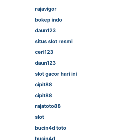
rajavigor
bokep indo
daun123
situs slot resmi
ceri123
daun123
slot gacor hari ini
cipit88
cipit88
rajatoto88
slot
bucin4d toto
bucin4d