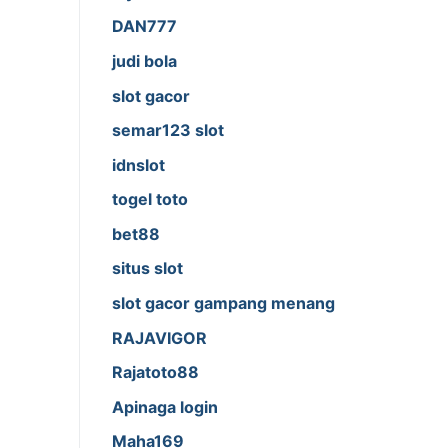
DAN777
judi bola
slot gacor
semar123 slot
idnslot
togel toto
bet88
situs slot
slot gacor gampang menang
RAJAVIGOR
Rajatoto88
Apinaga login
Maha169