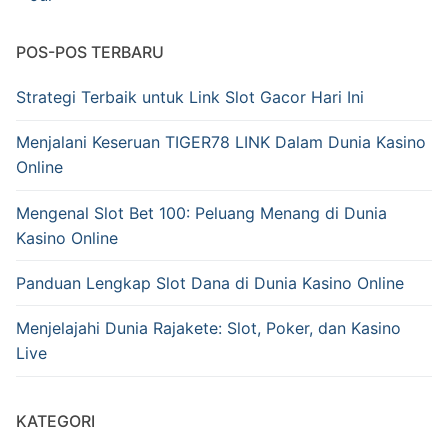
POS-POS TERBARU
Strategi Terbaik untuk Link Slot Gacor Hari Ini
Menjalani Keseruan TIGER78 LINK Dalam Dunia Kasino
Online
Mengenal Slot Bet 100: Peluang Menang di Dunia
Kasino Online
Panduan Lengkap Slot Dana di Dunia Kasino Online
Menjelajahi Dunia Rajakete: Slot, Poker, dan Kasino
Live
KATEGORI