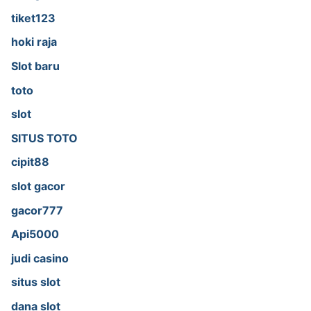
tiket123
hoki raja
Slot baru
toto
slot
SITUS TOTO
cipit88
slot gacor
gacor777
Api5000
judi casino
situs slot
dana slot