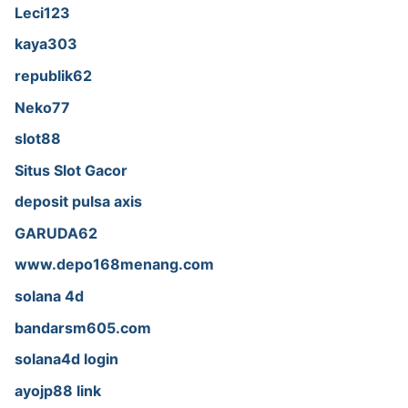
Leci123
kaya303
republik62
Neko77
slot88
Situs Slot Gacor
deposit pulsa axis
GARUDA62
www.depo168menang.com
solana 4d
bandarsm605.com
solana4d login
ayojp88 link