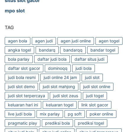
situs slot gacor
mpo slot
TAG
agen bola
agen judi
agen judi online
agen togel
angka togel
bandarq
bandarqq
bandar togel
bola parlay
daftar judi bola
daftar situs judi
daftar slot gacor
dominoqq
judi bola
judi bola resmi
judi online 24 jam
judi slot
judi slot demo
judi slot mahjong
judi slot online
judi slot terpercaya
judi slot zeus
judi togel
keluaran hari ini
keluaran togel
link slot gacor
live judi bola
mix parlay
pg soft
poker online
pragmatic play
prediksi bola
prediksi togel