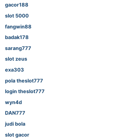
gacor188
slot 5000
fangwin88
badak178
sarang777
slot zeus
exa303
pola theslot777
login theslot777
wyn4d
DAN777
judi bola
slot gacor