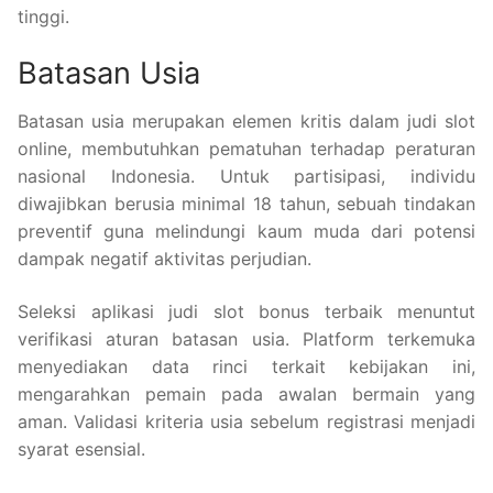
tinggi.
Batasan Usia
Batasan usia merupakan elemen kritis dalam judi slot
online, membutuhkan pematuhan terhadap peraturan
nasional Indonesia. Untuk partisipasi, individu
diwajibkan berusia minimal 18 tahun, sebuah tindakan
preventif guna melindungi kaum muda dari potensi
dampak negatif aktivitas perjudian.
Seleksi aplikasi judi slot bonus terbaik menuntut
verifikasi aturan batasan usia. Platform terkemuka
menyediakan data rinci terkait kebijakan ini,
mengarahkan pemain pada awalan bermain yang
aman. Validasi kriteria usia sebelum registrasi menjadi
syarat esensial.