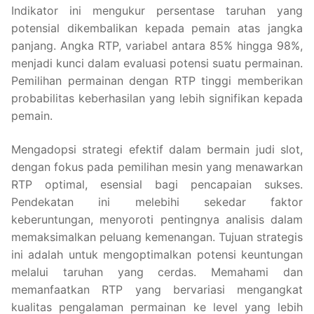
Indikator ini mengukur persentase taruhan yang
potensial dikembalikan kepada pemain atas jangka
panjang. Angka RTP, variabel antara 85% hingga 98%,
menjadi kunci dalam evaluasi potensi suatu permainan.
Pemilihan permainan dengan RTP tinggi memberikan
probabilitas keberhasilan yang lebih signifikan kepada
pemain.
Mengadopsi strategi efektif dalam bermain judi slot,
dengan fokus pada pemilihan mesin yang menawarkan
RTP optimal, esensial bagi pencapaian sukses.
Pendekatan ini melebihi sekedar faktor
keberuntungan, menyoroti pentingnya analisis dalam
memaksimalkan peluang kemenangan. Tujuan strategis
ini adalah untuk mengoptimalkan potensi keuntungan
melalui taruhan yang cerdas. Memahami dan
memanfaatkan RTP yang bervariasi mengangkat
kualitas pengalaman permainan ke level yang lebih