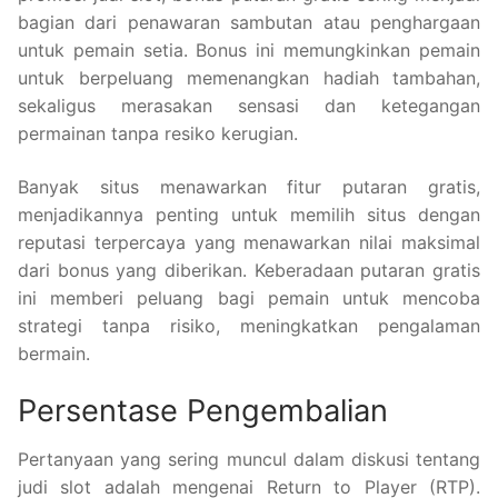
bagian dari penawaran sambutan atau penghargaan
untuk pemain setia. Bonus ini memungkinkan pemain
untuk berpeluang memenangkan hadiah tambahan,
sekaligus merasakan sensasi dan ketegangan
permainan tanpa resiko kerugian.
Banyak situs menawarkan fitur putaran gratis,
menjadikannya penting untuk memilih situs dengan
reputasi terpercaya yang menawarkan nilai maksimal
dari bonus yang diberikan. Keberadaan putaran gratis
ini memberi peluang bagi pemain untuk mencoba
strategi tanpa risiko, meningkatkan pengalaman
bermain.
Persentase Pengembalian
Pertanyaan yang sering muncul dalam diskusi tentang
judi slot adalah mengenai Return to Player (RTP).