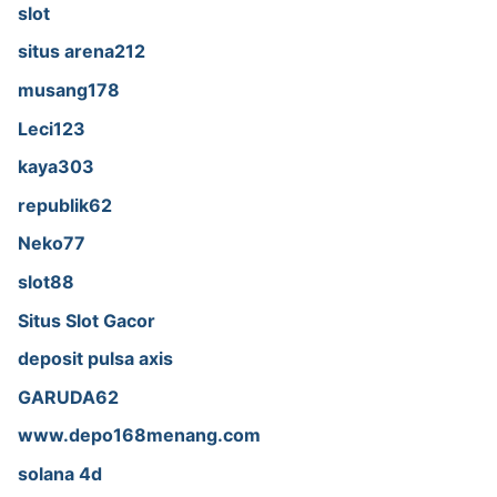
slot
situs arena212
musang178
Leci123
kaya303
republik62
Neko77
slot88
Situs Slot Gacor
deposit pulsa axis
GARUDA62
www.depo168menang.com
solana 4d