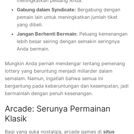
meningkatkan peluang Anda.
Gabung dalam Syndicate:
Bergabung dengan
pemain lain untuk meningkatkan jumlah tiket
yang dibeli.
Jangan Berhenti Bermain:
Peluang kemenangan
lebih besar seiring dengan semakin seringnya
Anda bermain.
Mungkin Anda pernah mendengar tentang pemenang
lottery yang beruntung menjadi miliarder dalam
semalam. Namun, ingatlah bahwa semua ini
bergantung pada keberuntungan dan kesempatan, jadi
bermainlah dengan penuh kesenangan.
Arcade: Serunya Permainan
Klasik
Bagi yang suka nostalgia, arcade games di
situs