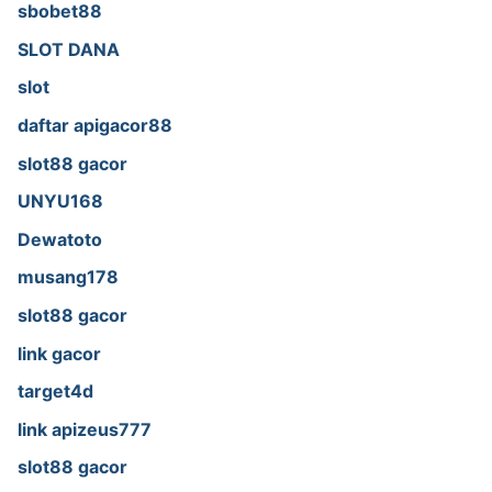
sbobet88
SLOT DANA
slot
daftar apigacor88
slot88 gacor
UNYU168
Dewatoto
musang178
slot88 gacor
link gacor
target4d
link apizeus777
slot88 gacor