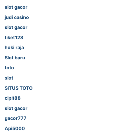
slot gacor
judi casino
slot gacor
tiket123
hoki raja
Slot baru
toto
slot
SITUS TOTO
cipit88
slot gacor
gacor777
Api5000