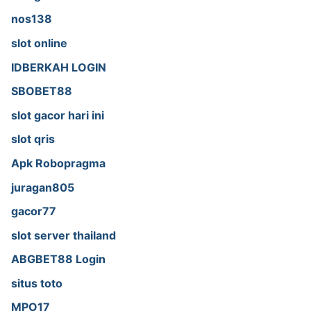
nos138
slot online
IDBERKAH LOGIN
SBOBET88
slot gacor hari ini
slot qris
Apk Robopragma
juragan805
gacor77
slot server thailand
ABGBET88 Login
situs toto
MPO17