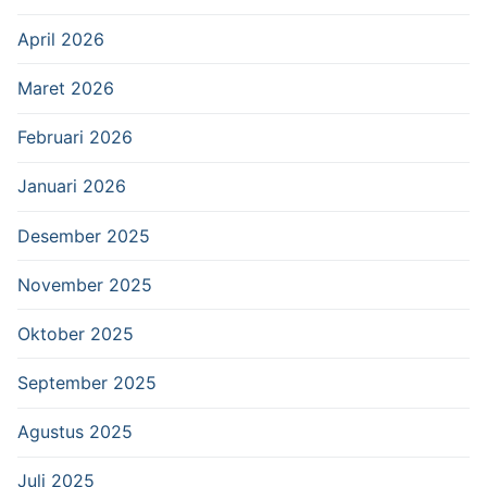
April 2026
Maret 2026
Februari 2026
Januari 2026
Desember 2025
November 2025
Oktober 2025
September 2025
Agustus 2025
Juli 2025