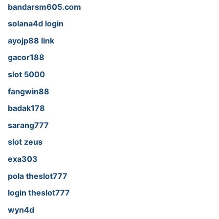
bandarsm605.com
solana4d login
ayojp88 link
gacor188
slot 5000
fangwin88
badak178
sarang777
slot zeus
exa303
pola theslot777
login theslot777
wyn4d