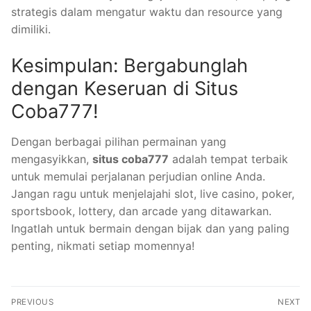
strategis dalam mengatur waktu dan resource yang
dimiliki.
Kesimpulan: Bergabunglah
dengan Keseruan di Situs
Coba777!
Dengan berbagai pilihan permainan yang
mengasyikkan,
situs coba777
adalah tempat terbaik
untuk memulai perjalanan perjudian online Anda.
Jangan ragu untuk menjelajahi slot, live casino, poker,
sportsbook, lottery, dan arcade yang ditawarkan.
Ingatlah untuk bermain dengan bijak dan yang paling
penting, nikmati setiap momennya!
Navigasi
PREVIOUS
NEXT