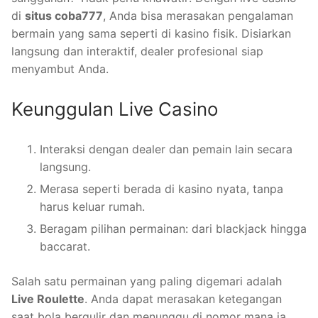
di
situs coba777
, Anda bisa merasakan pengalaman
bermain yang sama seperti di kasino fisik. Disiarkan
langsung dan interaktif, dealer profesional siap
menyambut Anda.
Keunggulan Live Casino
Interaksi dengan dealer dan pemain lain secara
langsung.
Merasa seperti berada di kasino nyata, tanpa
harus keluar rumah.
Beragam pilihan permainan: dari blackjack hingga
baccarat.
Salah satu permainan yang paling digemari adalah
Live Roulette
. Anda dapat merasakan ketegangan
saat bola bergulir dan menunggu di nomor mana ia