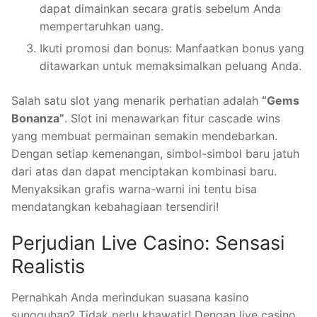
dapat dimainkan secara gratis sebelum Anda
mempertaruhkan uang.
Ikuti promosi dan bonus: Manfaatkan bonus yang
ditawarkan untuk memaksimalkan peluang Anda.
Salah satu slot yang menarik perhatian adalah
“Gems
Bonanza”
. Slot ini menawarkan fitur cascade wins
yang membuat permainan semakin mendebarkan.
Dengan setiap kemenangan, simbol-simbol baru jatuh
dari atas dan dapat menciptakan kombinasi baru.
Menyaksikan grafis warna-warni ini tentu bisa
mendatangkan kebahagiaan tersendiri!
Perjudian Live Casino: Sensasi
Realistis
Pernahkah Anda merindukan suasana kasino
sungguhan? Tidak perlu khawatir! Dengan live casino