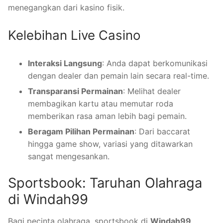
menegangkan dari kasino fisik.
Kelebihan Live Casino
Interaksi Langsung
: Anda dapat berkomunikasi
dengan dealer dan pemain lain secara real-time.
Transparansi Permainan
: Melihat dealer
membagikan kartu atau memutar roda
memberikan rasa aman lebih bagi pemain.
Beragam Pilihan Permainan
: Dari baccarat
hingga game show, variasi yang ditawarkan
sangat mengesankan.
Sportsbook: Taruhan Olahraga
di Windah99
Bagi pecinta olahraga, sportsbook di
Windah99