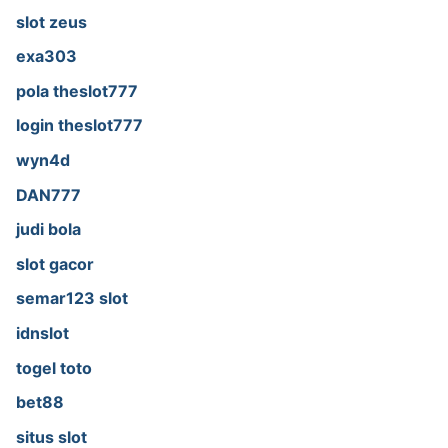
slot zeus
exa303
pola theslot777
login theslot777
wyn4d
DAN777
judi bola
slot gacor
semar123 slot
idnslot
togel toto
bet88
situs slot