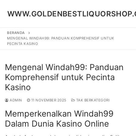
Lompat
ke
WWW.GOLDENBESTLIQUORSHOP
konten
BERANDA
Cari:
MENGENAL WINDAH99: PANDUAN KOMPREHENSIF UNTUK
PECINTA KASINO
Mengenal Windah99: Panduan
Komprehensif untuk Pecinta
Kasino
ADMIN
11 NOVEMBER 2025
TAK BERKATEGORI
Memperkenalkan Windah99
Dalam Dunia Kasino Online