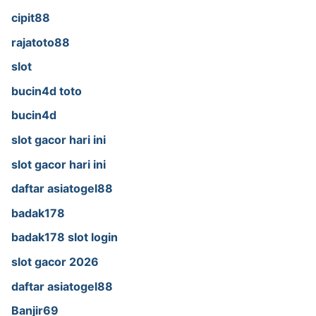
cipit88
rajatoto88
slot
bucin4d toto
bucin4d
slot gacor hari ini
slot gacor hari ini
daftar asiatogel88
badak178
badak178 slot login
slot gacor 2026
daftar asiatogel88
Banjir69