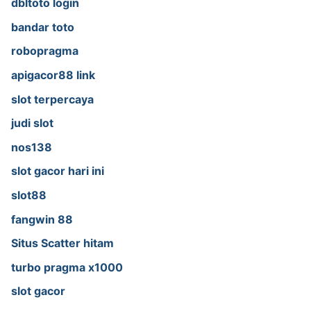
dbltoto login
bandar toto
robopragma
apigacor88 link
slot terpercaya
judi slot
nos138
slot gacor hari ini
slot88
fangwin 88
Situs Scatter hitam
turbo pragma x1000
slot gacor