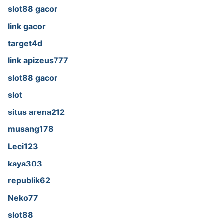
slot88 gacor
link gacor
target4d
link apizeus777
slot88 gacor
slot
situs arena212
musang178
Leci123
kaya303
republik62
Neko77
slot88