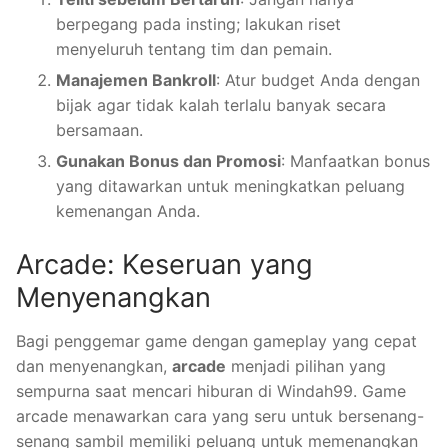
berpegang pada insting; lakukan riset
menyeluruh tentang tim dan pemain.
Manajemen Bankroll
: Atur budget Anda dengan
bijak agar tidak kalah terlalu banyak secara
bersamaan.
Gunakan Bonus dan Promosi
: Manfaatkan bonus
yang ditawarkan untuk meningkatkan peluang
kemenangan Anda.
Arcade: Keseruan yang
Menyenangkan
Bagi penggemar game dengan gameplay yang cepat
dan menyenangkan,
arcade
menjadi pilihan yang
sempurna saat mencari hiburan di Windah99. Game
arcade menawarkan cara yang seru untuk bersenang-
senang sambil memiliki peluang untuk memenangkan