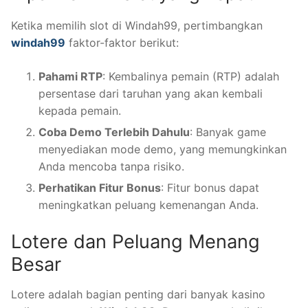
Ketika memilih slot di Windah99, pertimbangkan
windah99
faktor-faktor berikut:
Pahami RTP
: Kembalinya pemain (RTP) adalah
persentase dari taruhan yang akan kembali
kepada pemain.
Coba Demo Terlebih Dahulu
: Banyak game
menyediakan mode demo, yang memungkinkan
Anda mencoba tanpa risiko.
Perhatikan Fitur Bonus
: Fitur bonus dapat
meningkatkan peluang kemenangan Anda.
Lotere dan Peluang Menang
Besar
Lotere adalah bagian penting dari banyak kasino