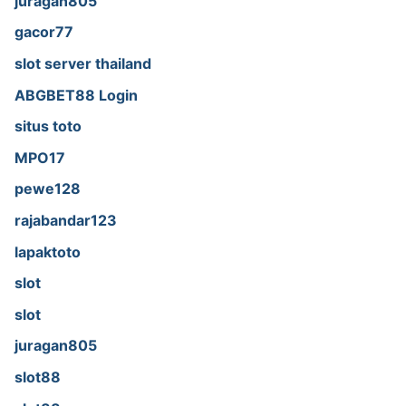
juragan805
gacor77
slot server thailand
ABGBET88 Login
situs toto
MPO17
pewe128
rajabandar123
lapaktoto
slot
slot
juragan805
slot88