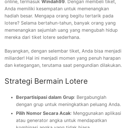
online, termasuk
Windah99
. Dengan membeli tiket,
Anda memiliki kesempatan untuk memenangkan
hadiah besar. Mengapa orang begitu tertarik pada
lotere? Selama bertahun-tahun, banyak orang yang
memenangkan sejumlah uang yang mengubah hidup
mereka dari tiket lotere sederhana.
Bayangkan, dengan selembar tiket, Anda bisa menjadi
miliarder! Hal ini menjadi momen yang penuh harapan
dan ketegangan, terutama saat pengundian dilakukan.
Strategi Bermain Lotere
Berpartisipasi dalam Grup
: Bergabunglah
dengan grup untuk meningkatkan peluang Anda.
Pilih Nomor Secara Acak
: Menggunakan aplikasi
atau generator angka untuk mendapatkan
kombinasi angka yang tidak biasa.