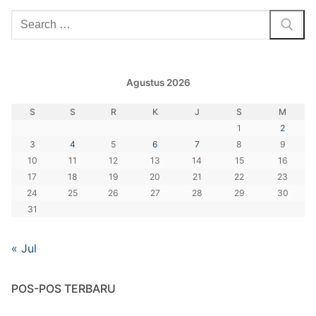
Cari:
Agustus 2026
S
S
R
K
J
S
M
1
2
3
4
5
6
7
8
9
10
11
12
13
14
15
16
17
18
19
20
21
22
23
24
25
26
27
28
29
30
31
« Jul
POS-POS TERBARU