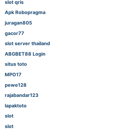
slot qris
Apk Robopragma
juragan805
gacor77
slot server thailand
ABGBET88 Login
situs toto
MPO17
pewe128
rajabandar123
lapaktoto
slot
slot