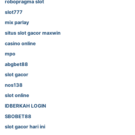
robopragma slot
slot777
mix parlay
situs slot gacor maxwin
casino online
mpo
abgbet88
slot gacor
nos138
slot online
IDBERKAH LOGIN
SBOBET88
slot gacor hari ini