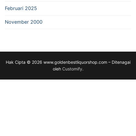
Februari 2025
November 2000
Hak Cipta © 2026 www.goldenbestliquorshop.com – Ditenagai
oleh
Customify
.