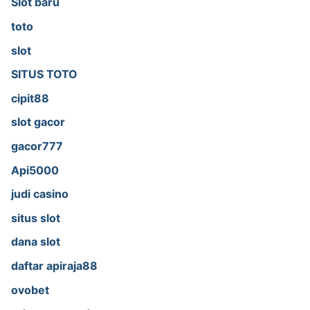
Slot baru
toto
slot
SITUS TOTO
cipit88
slot gacor
gacor777
Api5000
judi casino
situs slot
dana slot
daftar apiraja88
ovobet