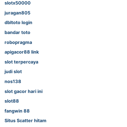
slotx50000
juragan805
dbltoto login
bandar toto
robopragma
apigacor88 link
slot terpercaya
judi slot
nos138
slot gacor hari ini
slot88
fangwin 88
Situs Scatter hitam