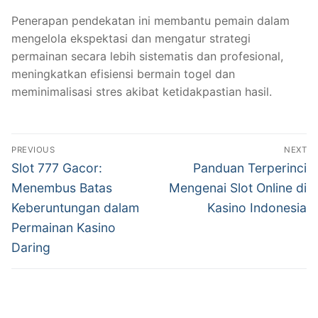
Penerapan pendekatan ini membantu pemain dalam
mengelola ekspektasi dan mengatur strategi
permainan secara lebih sistematis dan profesional,
meningkatkan efisiensi bermain togel dan
meminimalisasi stres akibat ketidakpastian hasil.
Navigasi
PREVIOUS
NEXT
pos
Previous
Next
Slot 777 Gacor:
Panduan Terperinci
post:
post:
Menembus Batas
Mengenai Slot Online di
Keberuntungan dalam
Kasino Indonesia
Permainan Kasino
Daring