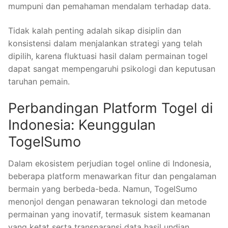
mumpuni dan pemahaman mendalam terhadap data.
Tidak kalah penting adalah sikap disiplin dan
konsistensi dalam menjalankan strategi yang telah
dipilih, karena fluktuasi hasil dalam permainan togel
dapat sangat mempengaruhi psikologi dan keputusan
taruhan pemain.
Perbandingan Platform Togel di
Indonesia: Keunggulan
TogelSumo
Dalam ekosistem perjudian togel online di Indonesia,
beberapa platform menawarkan fitur dan pengalaman
bermain yang berbeda-beda. Namun, TogelSumo
menonjol dengan penawaran teknologi dan metode
permainan yang inovatif, termasuk sistem keamanan
yang ketat serta transparansi data hasil undian.