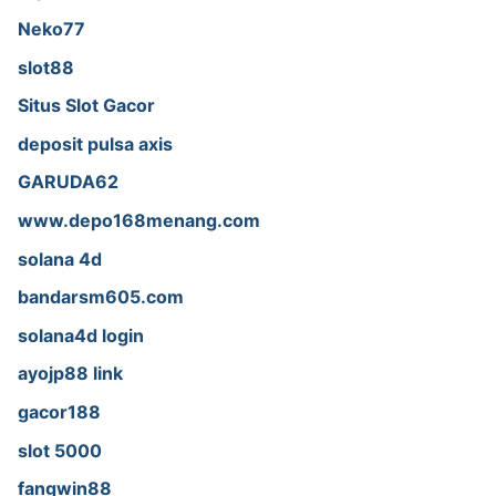
Neko77
slot88
Situs Slot Gacor
deposit pulsa axis
GARUDA62
www.depo168menang.com
solana 4d
bandarsm605.com
solana4d login
ayojp88 link
gacor188
slot 5000
fangwin88