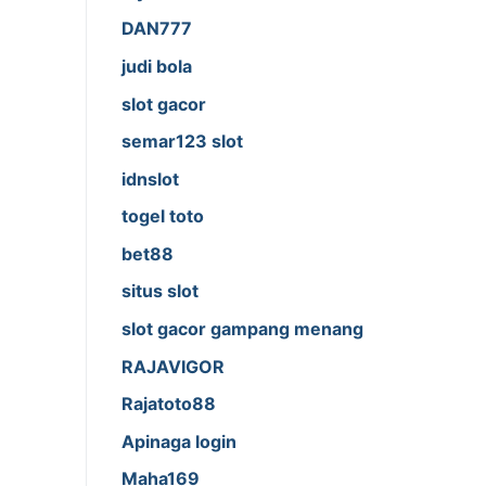
DAN777
judi bola
slot gacor
semar123 slot
idnslot
togel toto
bet88
situs slot
slot gacor gampang menang
RAJAVIGOR
Rajatoto88
Apinaga login
Maha169