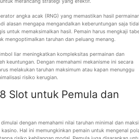
ntuk merancang strategi yang efektif.
enerator angka acak (RNG) yang memastikan hasil permaina
enjadi alasan mengapa mengandalkan keberuntungan saja tida
is untuk memaksimalkan hasil. Pemain harus mengkaji tabe
tuk mengoptimalkan taruhan dan peluang menang.
 simbol liar meningkatkan kompleksitas permainan dan
eh keuntungan. Dengan memahami mekanisme ini secara
arus melakukan taruhan maksimum atau kapan menunggu
alisasi risiko kerugian.
88 Slot untuk Pemula dan
s dimulai dengan memahami nilai taruhan minimal dan maks
 kasino. Hal ini memungkinkan pemain untuk mengenal pol
tanpa risiko kehilangan modal. Pemula juga disarankan unt