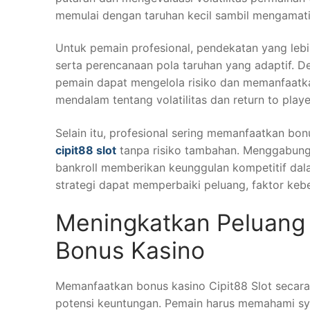
memulai dengan taruhan kecil sambil mengamati 
Untuk pemain profesional, pendekatan yang lebih
serta perencanaan pola taruhan yang adaptif. De
pemain dapat mengelola risiko dan memanfaatk
mendalam tentang volatilitas dan return to playe
Selain itu, profesional sering memanfaatkan bo
cipit88 slot
tanpa risiko tambahan. Menggabung
bankroll memberikan keunggulan kompetitif da
strategi dapat memperbaiki peluang, faktor kebe
Meningkatkan Peluan
Bonus Kasino
Memanfaatkan bonus kasino Cipit88 Slot secar
potensi keuntungan. Pemain harus memahami sya