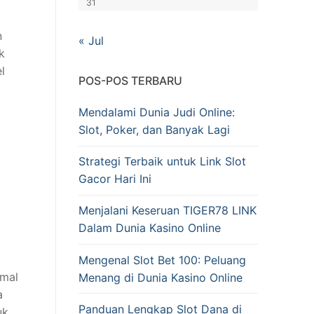
31
n
« Jul
k
l
POS-POS TERBARU
Mendalami Dunia Judi Online:
Slot, Poker, dan Banyak Lagi
Strategi Terbaik untuk Link Slot
Gacor Hari Ini
Menjalani Keseruan TIGER78 LINK
Dalam Dunia Kasino Online
Mengenal Slot Bet 100: Peluang
imal
Menang di Dunia Kasino Online
a
Panduan Lengkap Slot Dana di
uk