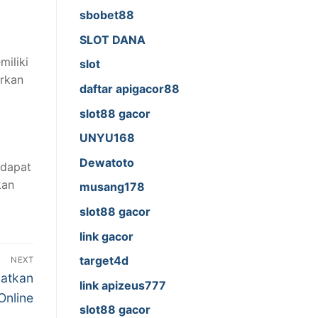
sbobet88
SLOT DANA
iliki
slot
arkan
daftar apigacor88
slot88 gacor
UNYU168
Dewatoto
 dapat
kan
musang178
slot88 gacor
link gacor
target4d
NEXT
katkan
link apizeus777
Online
slot88 gacor