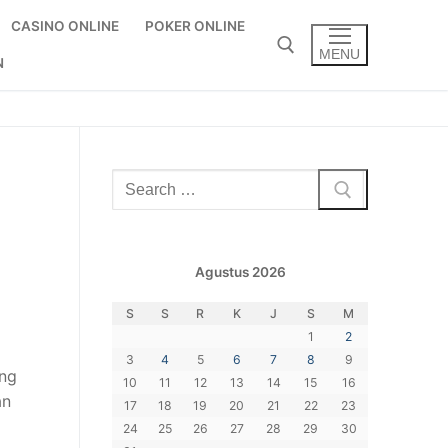
CASINO ONLINE
POKER ONLINE
MENU
N
Cari:
Cari:
Agustus 2026
S
S
R
K
J
S
M
1
2
3
4
5
6
7
8
9
ang
10
11
12
13
14
15
16
an
17
18
19
20
21
22
23
24
25
26
27
28
29
30