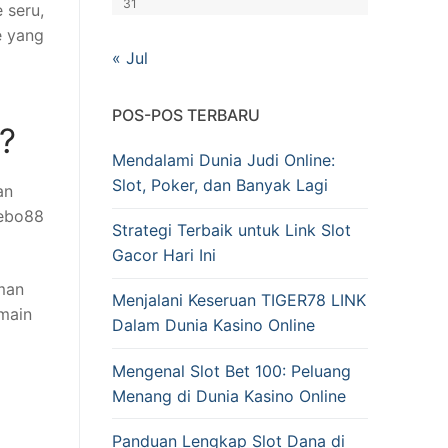
31
 seru,
e yang
« Jul
POS-POS TERBARU
?
Mendalami Dunia Judi Online:
Slot, Poker, dan Banyak Lagi
an
Kebo88
Strategi Terbaik untuk Link Slot
Gacor Hari Ini
man
Menjalani Keseruan TIGER78 LINK
main
Dalam Dunia Kasino Online
Mengenal Slot Bet 100: Peluang
Menang di Dunia Kasino Online
Panduan Lengkap Slot Dana di