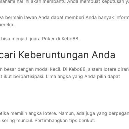
Memahami hal ini akan membantu Anda membuat keputusan 
ya bermain lawan Anda dapat memberi Anda banyak inform
ereka.
bisa menjadi juara Poker di Kebo88.
cari Keberuntungan Anda
n besar dengan modal kecil. Di Kebo88, sistem lotere dira
t ikut berpartisipasi. Lima angka yang Anda pilih dapat
tika memilih angka lotere. Namun, ada juga yang berpega
 sering muncul. Pertimbangkan tips berikut: