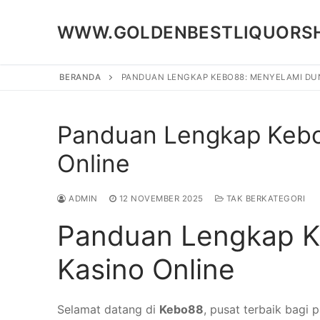
Lompat
ke
WWW.GOLDENBESTLIQUORS
konten
BERANDA
PANDUAN LENGKAP KEBO88: MENYELAMI DUN
Panduan Lengkap Kebo
Online
ADMIN
12 NOVEMBER 2025
TAK BERKATEGORI
Panduan Lengkap K
Kasino Online
Selamat datang di
Kebo88
, pusat terbaik bagi 