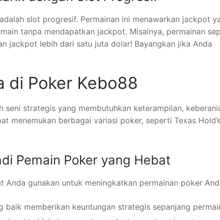
 adalah slot progresif. Permainan ini menawarkan jackpot y
rmain tanpa mendapatkan jackpot. Misalnya, permainan sep
 jackpot lebih dari satu juta dolar! Bayangkan jika Anda
a di Poker Kebo88
h seni strategis yang membutuhkan keterampilan, keberani
at menemukan berbagai variasi poker, seperti Texas Hold’
jadi Pemain Poker yang Hebat
pat Anda gunakan untuk meningkatkan permainan poker And
ng baik memberikan keuntungan strategis sepanjang permai