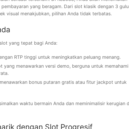
pembayaran yang beragam. Dari slot klasik dengan 3 gul
k visual menakjubkan, pilihan Anda tidak terbatas.
nda
lot yang tepat bagi Anda:
t dengan RTP tinggi untuk meningkatkan peluang menang.
lot yang menawarkan versi demo, berguna untuk memahami
ata.
g menawarkan bonus putaran gratis atau fitur jackpot untuk
imalkan waktu bermain Anda dan meminimalisir kerugian d
rik dengan Slot Progresif