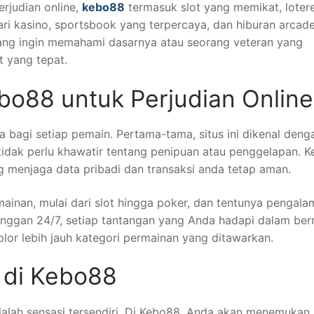
erjudian online,
kebo88
termasuk slot yang memikat, lotere
i kasino, sportsbook yang terpercaya, dan hiburan arcad
ng ingin memahami dasarnya atau seorang veteran yang
t yang tepat.
bo88 untuk Perjudian Online
bagi setiap pemain. Pertama-tama, situs ini dikenal deng
tidak perlu khawatir tentang penipuan atau penggelapan. 
 menjaga data pribadi dan transaksi anda tetap aman.
inan, mulai dari slot hingga poker, dan tentunya pengala
nggan 24/7, setiap tantangan yang Anda hadapi dalam ber
lor lebih jauh kategori permainan yang ditawarkan.
 di Kebo88
alah sensasi tersendiri. Di Kebo88, Anda akan menemukan