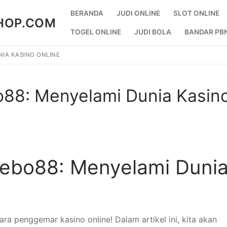
BERANDA
JUDI ONLINE
SLOT ONLINE
HOP.COM
TOGEL ONLINE
JUDI BOLA
BANDAR PB
IA KASINO ONLINE
88: Menyelami Dunia Kasin
ebo88: Menyelami Duni
para penggemar kasino online! Dalam artikel ini, kita akan