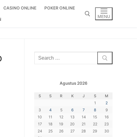
CASINO ONLINE
POKER ONLINE
MENU
N
Cari:
o
Cari:
Agustus 2026
S
S
R
K
J
S
M
a
1
2
3
4
5
6
7
8
9
10
11
12
13
14
15
16
17
18
19
20
21
22
23
24
25
26
27
28
29
30