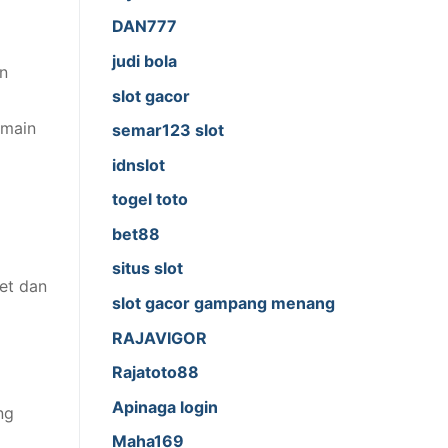
DAN777
judi bola
an
slot gacor
emain
semar123 slot
idnslot
togel toto
bet88
situs slot
et dan
slot gacor gampang menang
RAJAVIGOR
Rajatoto88
Apinaga login
ng
Maha169