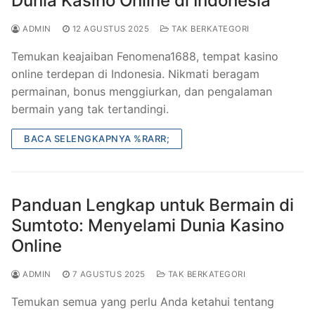
Dunia Kasino Online di Indonesia
ADMIN
12 AGUSTUS 2025
TAK BERKATEGORI
Temukan keajaiban Fenomena1688, tempat kasino
online terdepan di Indonesia. Nikmati beragam
permainan, bonus menggiurkan, dan pengalaman
bermain yang tak tertandingi.
BACA SELENGKAPNYA %RARR;
Panduan Lengkap untuk Bermain di
Sumtoto: Menyelami Dunia Kasino
Online
ADMIN
7 AGUSTUS 2025
TAK BERKATEGORI
Temukan semua yang perlu Anda ketahui tentang