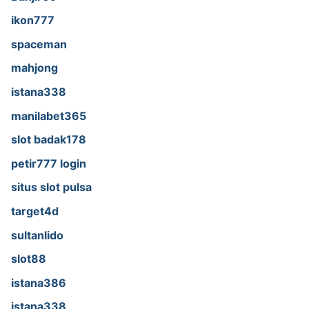
ikon777
spaceman
mahjong
istana338
manilabet365
slot badak178
petir777 login
situs slot pulsa
target4d
sultanlido
slot88
istana386
istana338