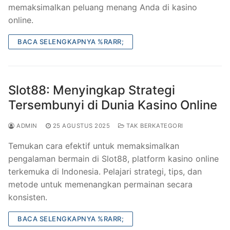
memaksimalkan peluang menang Anda di kasino
online.
BACA SELENGKAPNYA %RARR;
Slot88: Menyingkap Strategi
Tersembunyi di Dunia Kasino Online
ADMIN
25 AGUSTUS 2025
TAK BERKATEGORI
Temukan cara efektif untuk memaksimalkan
pengalaman bermain di Slot88, platform kasino online
terkemuka di Indonesia. Pelajari strategi, tips, dan
metode untuk memenangkan permainan secara
konsisten.
BACA SELENGKAPNYA %RARR;