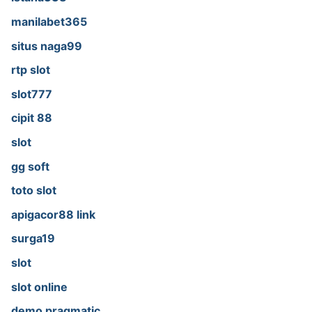
manilabet365
situs naga99
rtp slot
slot777
cipit 88
slot
gg soft
toto slot
apigacor88 link
surga19
slot
slot online
demo pragmatic