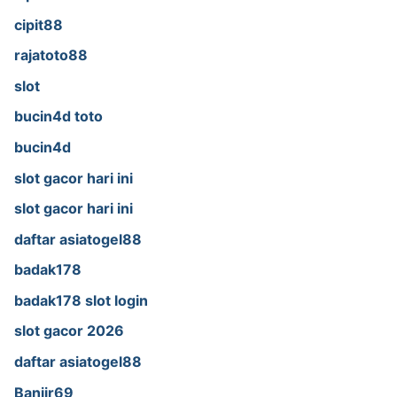
cipit88
rajatoto88
slot
bucin4d toto
bucin4d
slot gacor hari ini
slot gacor hari ini
daftar asiatogel88
badak178
badak178 slot login
slot gacor 2026
daftar asiatogel88
Banjir69