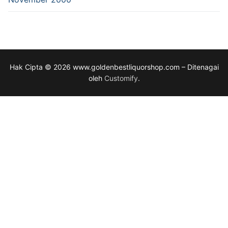
Hak Cipta © 2026 www.goldenbestliquorshop.com – Ditenagai
oleh
Customify
.