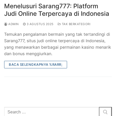
Menelusuri Sarang777: Platform
Judi Online Terpercaya di Indonesia
ADMIN
3 AGUSTUS 2025
TAK BERKATEGORI
Temukan pengalaman bermain yang tak tertandingi di
Sarang777, situs judi online terpercaya di Indonesia,
yang menawarkan berbagai permainan kasino menarik
dan bonus menggiurkan.
BACA SELENGKAPNYA %RARR;
Cari: