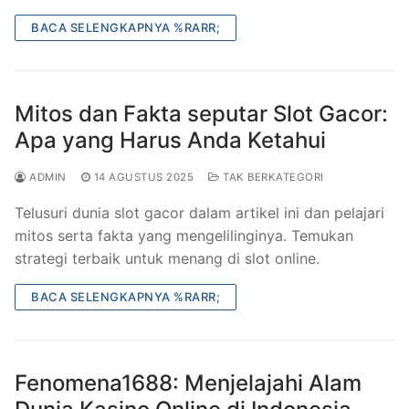
BACA SELENGKAPNYA %RARR;
Mitos dan Fakta seputar Slot Gacor:
Apa yang Harus Anda Ketahui
ADMIN
14 AGUSTUS 2025
TAK BERKATEGORI
Telusuri dunia slot gacor dalam artikel ini dan pelajari
mitos serta fakta yang mengelilinginya. Temukan
strategi terbaik untuk menang di slot online.
BACA SELENGKAPNYA %RARR;
Fenomena1688: Menjelajahi Alam