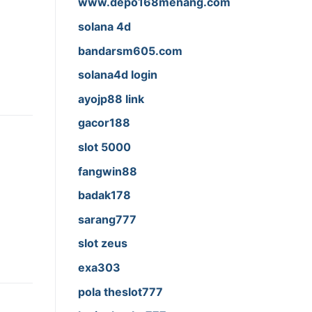
www.depo168menang.com
solana 4d
bandarsm605.com
solana4d login
ayojp88 link
gacor188
slot 5000
fangwin88
badak178
sarang777
slot zeus
exa303
pola theslot777