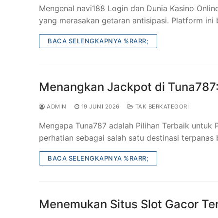
Mengenal navi188 Login dan Dunia Kasino Online 
yang merasakan getaran antisipasi. Platform in
BACA SELENGKAPNYA %RARR;
Menangkan Jackpot di Tuna787:
ADMIN
19 JUNI 2026
TAK BERKATEGORI
Mengapa Tuna787 adalah Pilihan Terbaik untuk P
perhatian sebagai salah satu destinasi terpana
BACA SELENGKAPNYA %RARR;
Menemukan Situs Slot Gacor Te