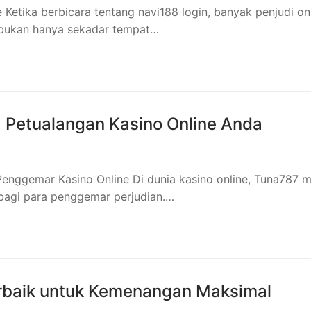
Ketika berbicara tentang navi188 login, banyak penjudi on
i bukan hanya sekadar tempat…
 Petualangan Kasino Online Anda
enggemar Kasino Online Di dunia kasino online, Tuna787 m
s bagi para penggemar perjudian.…
rbaik untuk Kemenangan Maksimal