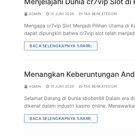
Menjelajahi Dunia cr7vip Slot di
ADMIN
15 JUNI 2026
TAK BERKATEGORI
Mengapa cr7vip Slot Menjadi Pilihan Utama di K
dapat dipungkiri bahwa cr7vip slot telah menj
BACA SELENGKAPNYA %RARR;
Menangkan Keberuntungan Anda
ADMIN
13 JUNI 2026
TAK BERKATEGORI
Selamat Datang di Dunia sbobet88 Dalam era dig
dikenal dalam industri kasino online. Menawark
BACA SELENGKAPNYA %RARR;