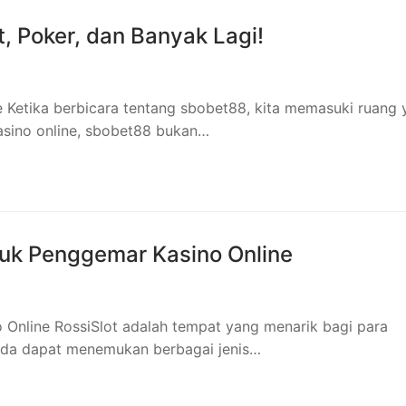
t, Poker, dan Banyak Lagi!
 Ketika berbicara tentang sbobet88, kita memasuki ruang 
asino online, sbobet88 bukan…
tuk Penggemar Kasino Online
o Online RossiSlot adalah tempat yang menarik bagi para
Anda dapat menemukan berbagai jenis…