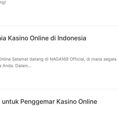
ng!
ia Kasino Online di Indonesia
Online Selamat datang di NAGA169 Official, di mana segala
ta Anda. Dalam…
 untuk Penggemar Kasino Online