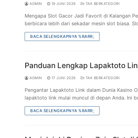
ADMIN
19 JUNI 2026
TAK BERKATEGORI
Mengapa Slot Gacor Jadi Favorit di Kalangan Pem
berbicara lebih dari sekadar mesin slot biasa. S
BACA SELENGKAPNYA %RARR;
Panduan Lengkap Lapaktoto Link
ADMIN
17 JUNI 2026
TAK BERKATEGORI
Pengantar Lapaktoto Link dalam Dunia Kasino Onli
lapaktoto link mulai muncul di depan Anda. Ini 
BACA SELENGKAPNYA %RARR;