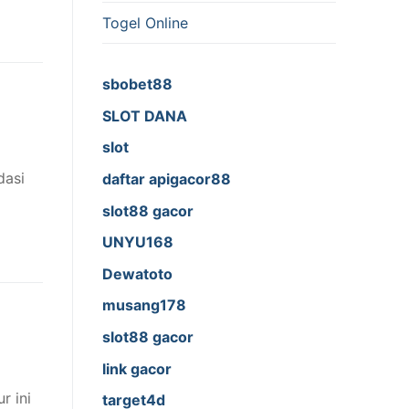
Togel Online
sbobet88
SLOT DANA
slot
dasi
daftar apigacor88
slot88 gacor
UNYU168
Dewatoto
musang178
slot88 gacor
link gacor
r ini
target4d