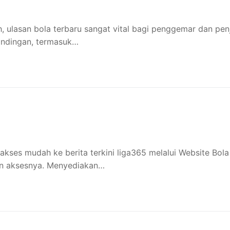
h, ulasan bola terbaru sangat vital bagi penggemar dan penj
rtandingan, termasuk…
akses mudah ke berita terkini liga365 melalui Website Bola
an aksesnya. Menyediakan…