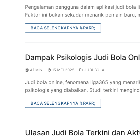
Pengalaman pengguna dalam aplikasi judi bola l
Faktor ini bukan sekadar menarik pemain baru, 
BACA SELENGKAPNYA %RARR;
Dampak Psikologis Judi Bola Onl
ADMIN
15 MEI 2025
JUDI BOLA
Judi bola online, fenomena liga365 yang menari
psikologis yang diabaikan. Studi terkini mengin
BACA SELENGKAPNYA %RARR;
Ulasan Judi Bola Terkini dan Akt