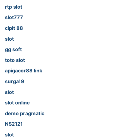
rtp slot
slot777
cipit 88
slot
gg soft
toto slot
apigacor88 link
surga19
slot
slot online
demo pragmatic
NS2121
slot