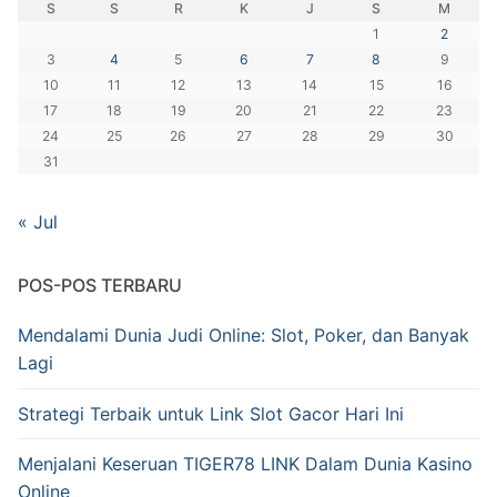
S
S
R
K
J
S
M
1
2
3
4
5
6
7
8
9
10
11
12
13
14
15
16
17
18
19
20
21
22
23
24
25
26
27
28
29
30
31
« Jul
POS-POS TERBARU
Mendalami Dunia Judi Online: Slot, Poker, dan Banyak
Lagi
Strategi Terbaik untuk Link Slot Gacor Hari Ini
Menjalani Keseruan TIGER78 LINK Dalam Dunia Kasino
Online