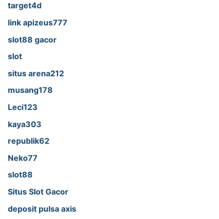
target4d
link apizeus777
slot88 gacor
slot
situs arena212
musang178
Leci123
kaya303
republik62
Neko77
slot88
Situs Slot Gacor
deposit pulsa axis