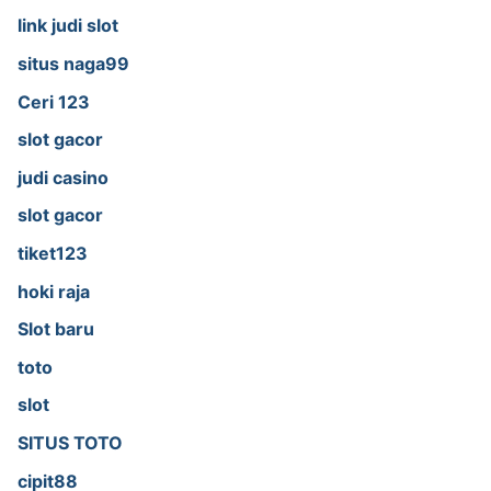
link judi slot
situs naga99
Ceri 123
slot gacor
judi casino
slot gacor
tiket123
hoki raja
Slot baru
toto
slot
SITUS TOTO
cipit88