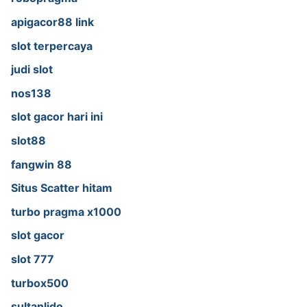
apigacor88 link
slot terpercaya
judi slot
nos138
slot gacor hari ini
slot88
fangwin 88
Situs Scatter hitam
turbo pragma x1000
slot gacor
slot 777
turbox500
sultanlido