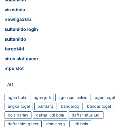
virusbola
newliga365
sultanlido login
sultanlido
target4d
situs slot gacor
mpo slot
TAG
agen bola
agen judi
agen judi online
agen togel
angka togel
bandarq
bandarqq
bandar togel
bola parlay
daftar judi bola
daftar situs judi
daftar slot gacor
dominoqq
judi bola