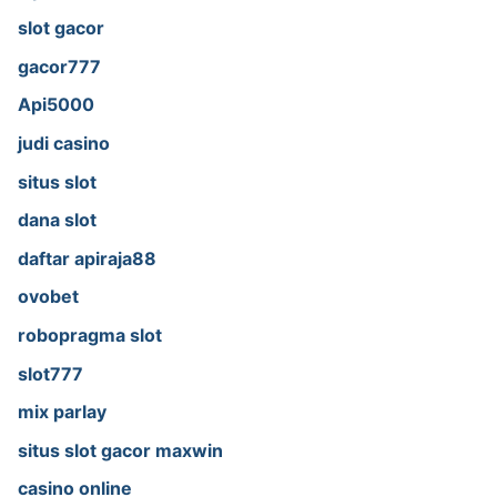
slot gacor
gacor777
Api5000
judi casino
situs slot
dana slot
daftar apiraja88
ovobet
robopragma slot
slot777
mix parlay
situs slot gacor maxwin
casino online