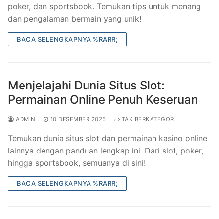
poker, dan sportsbook. Temukan tips untuk menang
dan pengalaman bermain yang unik!
BACA SELENGKAPNYA %RARR;
Menjelajahi Dunia Situs Slot:
Permainan Online Penuh Keseruan
ADMIN
10 DESEMBER 2025
TAK BERKATEGORI
Temukan dunia situs slot dan permainan kasino online
lainnya dengan panduan lengkap ini. Dari slot, poker,
hingga sportsbook, semuanya di sini!
BACA SELENGKAPNYA %RARR;