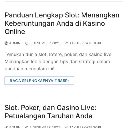
Panduan Lengkap Slot: Menangkan
Keberuntungan Anda di Kasino
Online
ADMIN
8 DESEMBER 2025
TAK BERKATEGORI
Temukan dunia slot, lotere, poker, dan kasino live.
Menangkan lebih dengan tips dan strategi dalam
panduan mendalam ini!
BACA SELENGKAPNYA %RARR;
Slot, Poker, dan Casino Live:
Petualangan Taruhan Anda
ADMIN
8 DESEMBER 2025
TAK BERKATEGORI