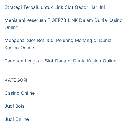
Strategi Terbaik untuk Link Slot Gacor Hari Ini
Menjalani Keseruan TIGER78 LINK Dalam Dunia Kasino
Online
Mengenal Slot Bet 100: Peluang Menang di Dunia
Kasino Online
Panduan Lengkap Slot Dana di Dunia Kasino Online
KATEGORI
Casino Online
Judi Bola
Judi Online