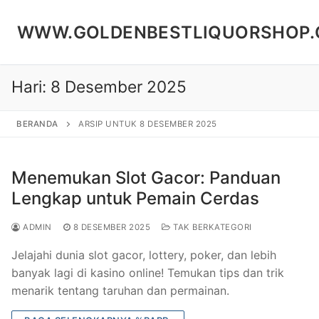
Lompat
ke
WWW.GOLDENBESTLIQUORSHOP
konten
Hari:
8 Desember 2025
Cari:
BERANDA
ARSIP UNTUK 8 DESEMBER 2025
Menemukan Slot Gacor: Panduan
Lengkap untuk Pemain Cerdas
ADMIN
8 DESEMBER 2025
TAK BERKATEGORI
Jelajahi dunia slot gacor, lottery, poker, dan lebih
banyak lagi di kasino online! Temukan tips dan trik
menarik tentang taruhan dan permainan.