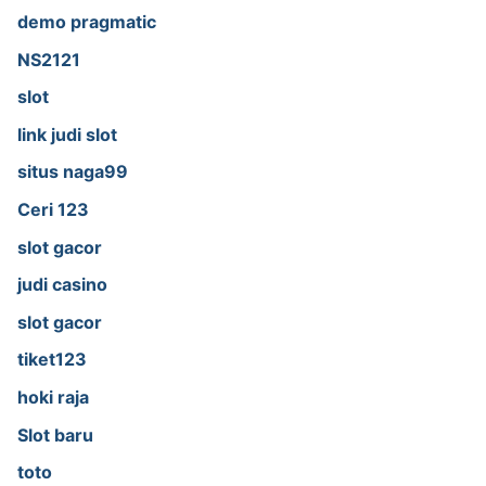
demo pragmatic
NS2121
slot
link judi slot
situs naga99
Ceri 123
slot gacor
judi casino
slot gacor
tiket123
hoki raja
Slot baru
toto