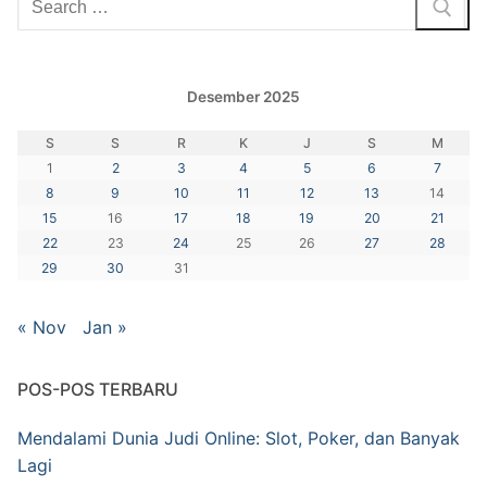
Desember 2025
S
S
R
K
J
S
M
1
2
3
4
5
6
7
8
9
10
11
12
13
14
15
16
17
18
19
20
21
22
23
24
25
26
27
28
29
30
31
« Nov
Jan »
POS-POS TERBARU
Mendalami Dunia Judi Online: Slot, Poker, dan Banyak
Lagi