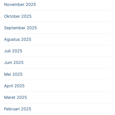
November 2025
Oktober 2025
September 2025
Agustus 2025
Juli 2025
Juni 2025
Mei 2025
April 2025
Maret 2025
Februari 2025