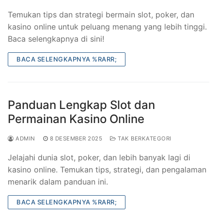
Temukan tips dan strategi bermain slot, poker, dan
kasino online untuk peluang menang yang lebih tinggi.
Baca selengkapnya di sini!
BACA SELENGKAPNYA %RARR;
Panduan Lengkap Slot dan
Permainan Kasino Online
ADMIN
8 DESEMBER 2025
TAK BERKATEGORI
Jelajahi dunia slot, poker, dan lebih banyak lagi di
kasino online. Temukan tips, strategi, dan pengalaman
menarik dalam panduan ini.
BACA SELENGKAPNYA %RARR;