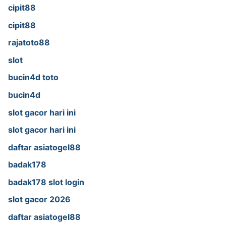
cipit88
cipit88
rajatoto88
slot
bucin4d toto
bucin4d
slot gacor hari ini
slot gacor hari ini
daftar asiatogel88
badak178
badak178 slot login
slot gacor 2026
daftar asiatogel88