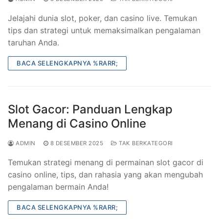
Jelajahi dunia slot, poker, dan casino live. Temukan
tips dan strategi untuk memaksimalkan pengalaman
taruhan Anda.
BACA SELENGKAPNYA %RARR;
Slot Gacor: Panduan Lengkap
Menang di Casino Online
ADMIN
8 DESEMBER 2025
TAK BERKATEGORI
Temukan strategi menang di permainan slot gacor di
casino online, tips, dan rahasia yang akan mengubah
pengalaman bermain Anda!
BACA SELENGKAPNYA %RARR;