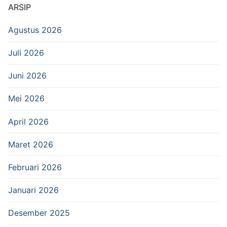
ARSIP
Agustus 2026
Juli 2026
Juni 2026
Mei 2026
April 2026
Maret 2026
Februari 2026
Januari 2026
Desember 2025