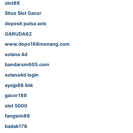
slot88
Situs Slot Gacor
deposit pulsa axis
GARUDA62
www.depo168menang.com
solana 4d
bandarsm605.com
solana4d login
ayojp88 link
gacor188
slot 5000
fangwin88
badak178