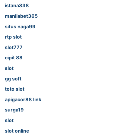
istana338
manilabet365
situs naga99
rtp slot
slot777
cipit 88
slot
gg soft
toto slot
apigacor88 link
surga19
slot
slot online