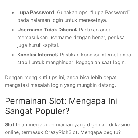
Lupa Password
: Gunakan opsi “Lupa Password”
pada halaman login untuk meresetnya.
Username Tidak Dikenal
: Pastikan anda
memasukkan username dengan benar, periksa
juga huruf kapital.
Koneksi Internet
: Pastikan koneksi internet anda
stabil untuk menghindari kegagalan saat login.
Dengan mengikuti tips ini, anda bisa lebih cepat
mengatasi masalah login yang mungkin datang.
Permainan Slot: Mengapa Ini
Sangat Populer?
Slot
telah menjadi permainan yang digemari di kasino
online, termasuk CrazyRichSlot. Mengapa begitu?