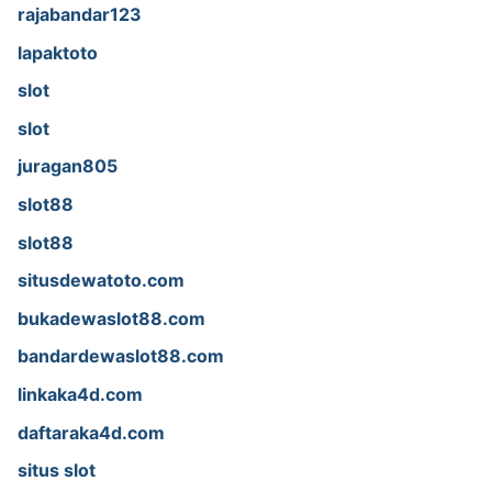
rajabandar123
lapaktoto
slot
slot
juragan805
slot88
slot88
situsdewatoto.com
bukadewaslot88.com
bandardewaslot88.com
linkaka4d.com
daftaraka4d.com
situs slot