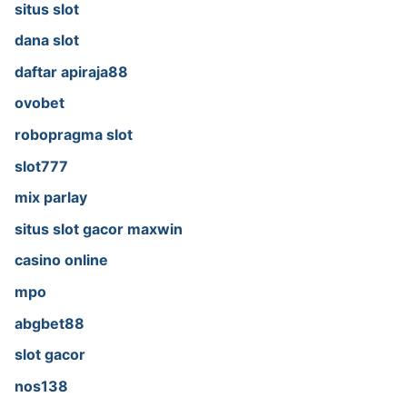
situs slot
dana slot
daftar apiraja88
ovobet
robopragma slot
slot777
mix parlay
situs slot gacor maxwin
casino online
mpo
abgbet88
slot gacor
nos138