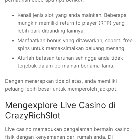
Kenali jenis slot yang anda mainkan. Beberapa
mungkin memiliki return to player (RTP) yang
lebih baik dibanding lainnya.
Manfaatkan bonus yang ditawarkan, seperti free
spins untuk memaksimalkan peluang menang.
Aturlah batasan taruhan sehingga anda tidak
terjebak dalam permainan berlama-lama.
Dengan menerapkan tips di atas, anda memiliki
peluang lebih besar untuk memperoleh jackpot.
Mengexplore Live Casino di
CrazyRichSlot
Live casino memadukan pengalaman bermain kasino
fisik dengan kenyamanan dari rumah anda. Di