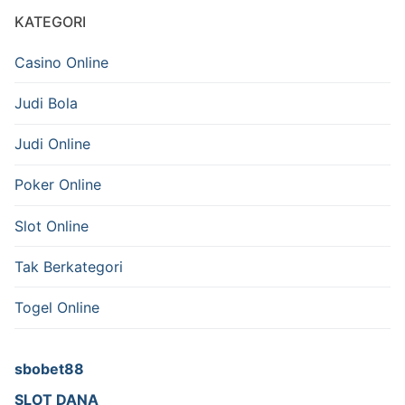
KATEGORI
Casino Online
Judi Bola
Judi Online
Poker Online
Slot Online
Tak Berkategori
Togel Online
sbobet88
SLOT DANA