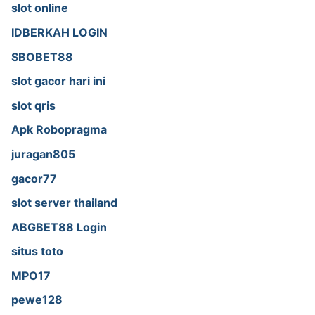
slot online
IDBERKAH LOGIN
SBOBET88
slot gacor hari ini
slot qris
Apk Robopragma
juragan805
gacor77
slot server thailand
ABGBET88 Login
situs toto
MPO17
pewe128