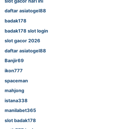
slot gacor hari ini
daftar asiatogel88
badak178
badak178 slot login
slot gacor 2026
daftar asiatogel88
Banjir69
ikon777
spaceman
mahjong
istana338
manilabet365
slot badak178