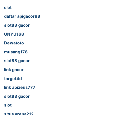
slot
daftar apigacor88
slot88 gacor
UNYU168
Dewatoto
musang178
slot88 gacor
link gacor
target4d
link apizeus777
slot88 gacor
slot
situs arena212