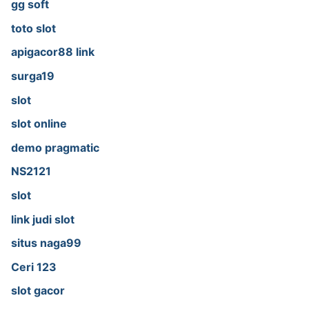
gg soft
toto slot
apigacor88 link
surga19
slot
slot online
demo pragmatic
NS2121
slot
link judi slot
situs naga99
Ceri 123
slot gacor