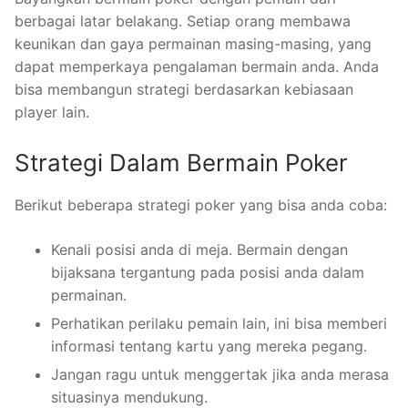
berbagai latar belakang. Setiap orang membawa
keunikan dan gaya permainan masing-masing, yang
dapat memperkaya pengalaman bermain anda. Anda
bisa membangun strategi berdasarkan kebiasaan
player lain.
Strategi Dalam Bermain Poker
Berikut beberapa strategi poker yang bisa anda coba:
Kenali posisi anda di meja. Bermain dengan
bijaksana tergantung pada posisi anda dalam
permainan.
Perhatikan perilaku pemain lain, ini bisa memberi
informasi tentang kartu yang mereka pegang.
Jangan ragu untuk menggertak jika anda merasa
situasinya mendukung.