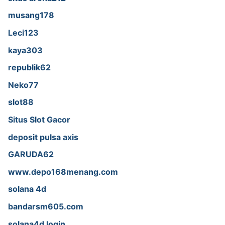
musang178
Leci123
kaya303
republik62
Neko77
slot88
Situs Slot Gacor
deposit pulsa axis
GARUDA62
www.depo168menang.com
solana 4d
bandarsm605.com
solana4d login