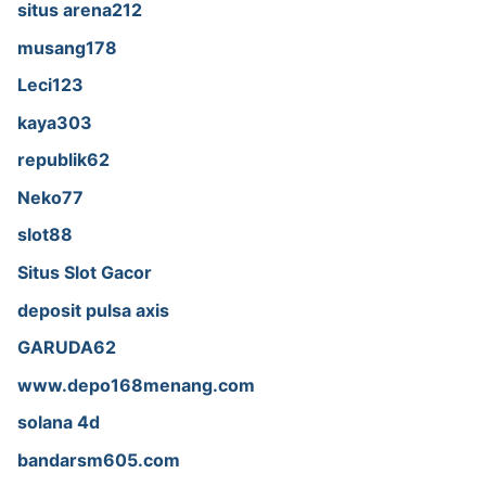
situs arena212
musang178
Leci123
kaya303
republik62
Neko77
slot88
Situs Slot Gacor
deposit pulsa axis
GARUDA62
www.depo168menang.com
solana 4d
bandarsm605.com