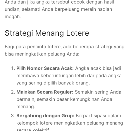
Anda dan jika angka tersebut cocok dengan hasil
undian, selamat! Anda berpeluang meraih hadiah
megah.
Strategi Menang Lotere
Bagi para pencinta lotere, ada beberapa strategi yang
bisa meningkatkan peluang Anda:
Pilih Nomor Secara Acak:
Angka acak bisa jadi
membawa keberuntungan lebih daripada angka
yang sering dipilih banyak orang.
Mainkan Secara Reguler:
Semakin sering Anda
bermain, semakin besar kemungkinan Anda
menang.
Bergabung dengan Grup:
Berpartisipasi dalam
kelompok lotere meningkatkan peluang menang
secara kolektif.