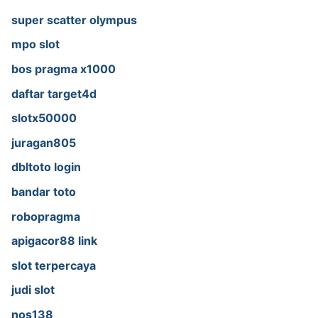
super scatter olympus
mpo slot
bos pragma x1000
daftar target4d
slotx50000
juragan805
dbltoto login
bandar toto
robopragma
apigacor88 link
slot terpercaya
judi slot
nos138