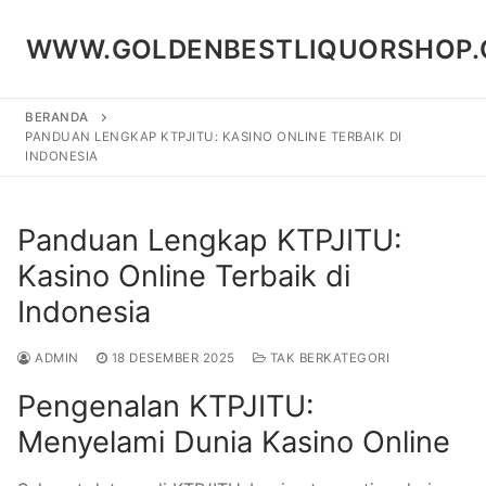
Lompat
ke
WWW.GOLDENBESTLIQUORSHOP
konten
BERANDA
Cari:
PANDUAN LENGKAP KTPJITU: KASINO ONLINE TERBAIK DI
INDONESIA
Panduan Lengkap KTPJITU:
Kasino Online Terbaik di
Indonesia
ADMIN
18 DESEMBER 2025
TAK BERKATEGORI
Pengenalan KTPJITU:
Menyelami Dunia Kasino Online