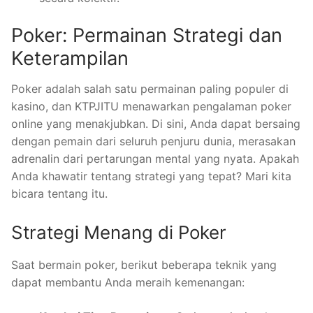
Poker: Permainan Strategi dan
Keterampilan
Poker adalah salah satu permainan paling populer di
kasino, dan KTPJITU menawarkan pengalaman poker
online yang menakjubkan. Di sini, Anda dapat bersaing
dengan pemain dari seluruh penjuru dunia, merasakan
adrenalin dari pertarungan mental yang nyata. Apakah
Anda khawatir tentang strategi yang tepat? Mari kita
bicara tentang itu.
Strategi Menang di Poker
Saat bermain poker, berikut beberapa teknik yang
dapat membantu Anda meraih kemenangan: