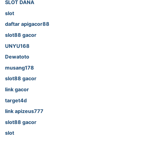
SLOT DANA
slot
daftar apigacor88
slot88 gacor
UNYU168
Dewatoto
musang178
slot88 gacor
link gacor
target4d
link apizeus777
slot88 gacor
slot