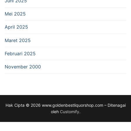
Juni 2025
Mei 2025
April 2025
Maret 2025
Februari 2025
November 2000
Hak Cipta © 2026 www.goldenbestliquorshop.com – Ditenagai
oleh
Customify
.