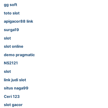
gg soft
toto slot
apigacor88 link
surga19
slot
slot online
demo pragmatic
NS2121
slot
link judi slot
situs naga99
Ceri 123
slot gacor