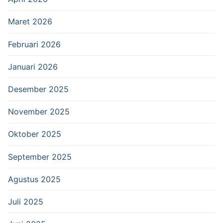
Maret 2026
Februari 2026
Januari 2026
Desember 2025
November 2025
Oktober 2025
September 2025
Agustus 2025
Juli 2025