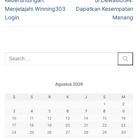
Keberuntungan:
di Dewaslot94:
Menjelajahi Winning303
Dapatkan Kesempatan
Login
Menang
Cari:
Agustus 2026
S
S
R
K
J
S
M
1
2
3
4
5
6
7
8
9
10
11
12
13
14
15
16
17
18
19
20
21
22
23
24
25
26
27
28
29
30