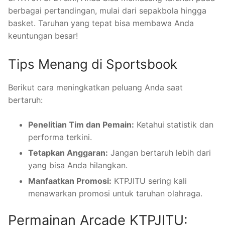
berbagai pertandingan, mulai dari sepakbola hingga
basket. Taruhan yang tepat bisa membawa Anda
keuntungan besar!
Tips Menang di Sportsbook
Berikut cara meningkatkan peluang Anda saat
bertaruh:
Penelitian Tim dan Pemain:
Ketahui statistik dan
performa terkini.
Tetapkan Anggaran:
Jangan bertaruh lebih dari
yang bisa Anda hilangkan.
Manfaatkan Promosi:
KTPJITU sering kali
menawarkan promosi untuk taruhan olahraga.
Permainan Arcade KTPJITU: