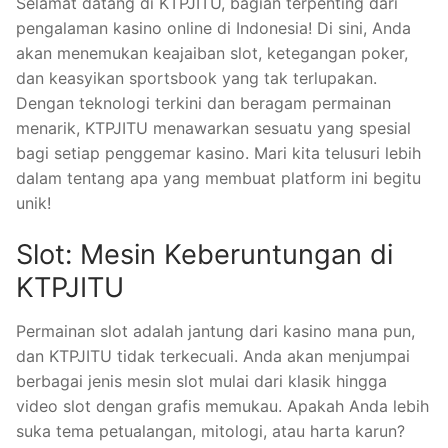
Selamat datang di KTPJITU, bagian terpenting dari
pengalaman kasino online di Indonesia! Di sini, Anda
akan menemukan keajaiban slot, ketegangan poker,
dan keasyikan sportsbook yang tak terlupakan.
Dengan teknologi terkini dan beragam permainan
menarik, KTPJITU menawarkan sesuatu yang spesial
bagi setiap penggemar kasino. Mari kita telusuri lebih
dalam tentang apa yang membuat platform ini begitu
unik!
Slot: Mesin Keberuntungan di
KTPJITU
Permainan slot adalah jantung dari kasino mana pun,
dan KTPJITU tidak terkecuali. Anda akan menjumpai
berbagai jenis mesin slot mulai dari klasik hingga
video slot dengan grafis memukau. Apakah Anda lebih
suka tema petualangan, mitologi, atau harta karun?