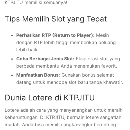
KTPJITU memiliki semuanya!
Tips Memilih Slot yang Tepat
Perhatikan RTP (Return to Player):
Mesin
dengan RTP lebih tinggi memberikan peluang
lebih baik.
Coba Berbagai Jenis Slot:
Eksplorasi slot yang
berbeda membantu Anda menemukan favorit.
Manfaatkan Bonus:
Gunakan bonus selamat
datang untuk mencoba slot baru tanpa khawatir.
Dunia Lotere di KTPJITU
Lotere adalah cara yang menyenangkan untuk meraih
keberuntungan. Di KTPJITU, bermain lotere sangatlah
mudah. Anda bisa memilih angka-angka beruntung