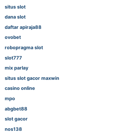
situs slot
dana slot
daftar apiraja88
ovobet
robopragma slot
slot777
mix parlay
situs slot gacor maxwin
casino online
mpo
abgbet88
slot gacor
nos138