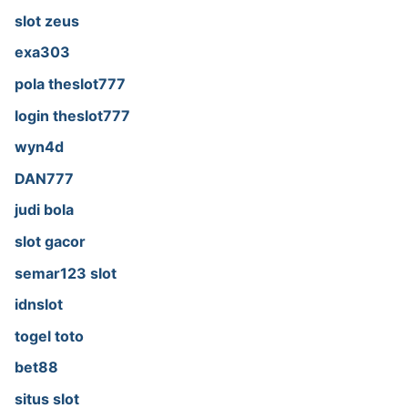
slot zeus
exa303
pola theslot777
login theslot777
wyn4d
DAN777
judi bola
slot gacor
semar123 slot
idnslot
togel toto
bet88
situs slot