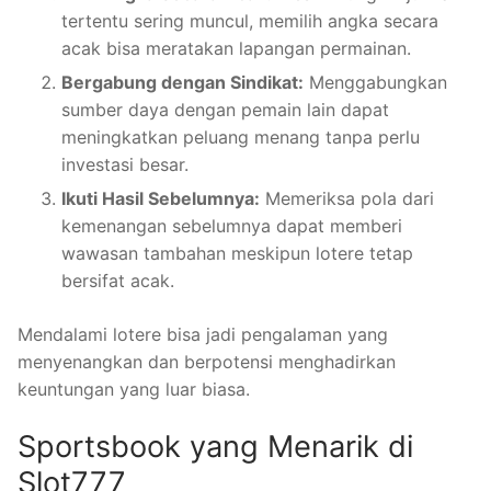
tertentu sering muncul, memilih angka secara
acak bisa meratakan lapangan permainan.
Bergabung dengan Sindikat:
Menggabungkan
sumber daya dengan pemain lain dapat
meningkatkan peluang menang tanpa perlu
investasi besar.
Ikuti Hasil Sebelumnya:
Memeriksa pola dari
kemenangan sebelumnya dapat memberi
wawasan tambahan meskipun lotere tetap
bersifat acak.
Mendalami lotere bisa jadi pengalaman yang
menyenangkan dan berpotensi menghadirkan
keuntungan yang luar biasa.
Sportsbook yang Menarik di
Slot777