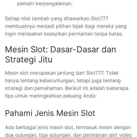
pemain berpengalaman.
Setiap nilai tambah yang ditawarkan Slot777
membuatnya menjadi pilihan bijak bagi mereka yang
ingin merasakan keasyikan permainan tanpa batas.
Mesin Slot: Dasar-Dasar dan
Strategi Jitu
Mesin slot merupakan jantung dari Slot777. Tidak
hanya tentang keberuntungan, tetapi juga tentang
strategi dan pemahaman. Berikut ini adalah beberapa
tips untuk meningkatkan peluang Anda:
Pahami Jenis Mesin Slot
Ada berbagai jenis mesin slot, termasuk mesin dengan
dua gulungan, tiga gulungan, dan permainan slot video