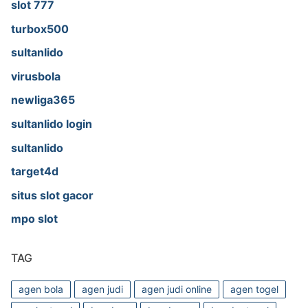
slot 777
turbox500
sultanlido
virusbola
newliga365
sultanlido login
sultanlido
target4d
situs slot gacor
mpo slot
TAG
agen bola
agen judi
agen judi online
agen togel