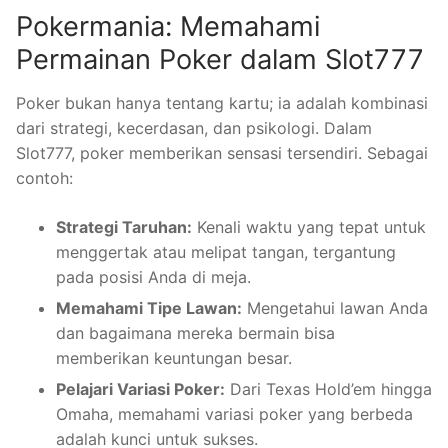
Pokermania: Memahami
Permainan Poker dalam Slot777
Poker bukan hanya tentang kartu; ia adalah kombinasi
dari strategi, kecerdasan, dan psikologi. Dalam
Slot777, poker memberikan sensasi tersendiri. Sebagai
contoh:
Strategi Taruhan:
Kenali waktu yang tepat untuk
menggertak atau melipat tangan, tergantung
pada posisi Anda di meja.
Memahami Tipe Lawan:
Mengetahui lawan Anda
dan bagaimana mereka bermain bisa
memberikan keuntungan besar.
Pelajari Variasi Poker:
Dari Texas Hold’em hingga
Omaha, memahami variasi poker yang berbeda
adalah kunci untuk sukses.