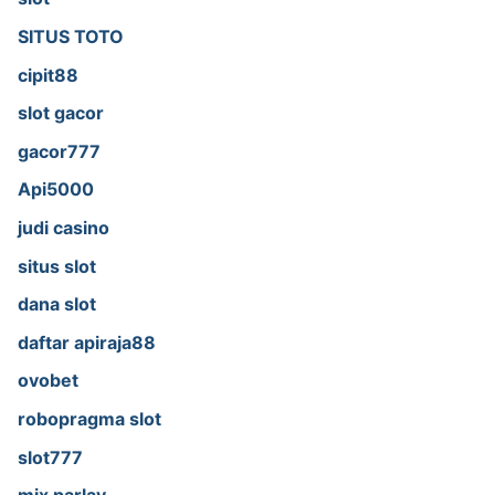
SITUS TOTO
cipit88
slot gacor
gacor777
Api5000
judi casino
situs slot
dana slot
daftar apiraja88
ovobet
robopragma slot
slot777