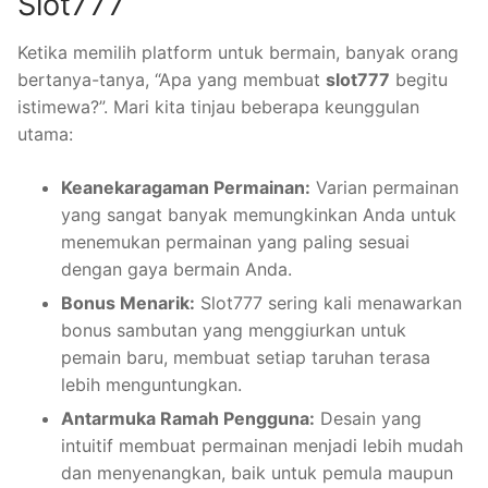
Slot777
Ketika memilih platform untuk bermain, banyak orang
bertanya-tanya, “Apa yang membuat
slot777
begitu
istimewa?”. Mari kita tinjau beberapa keunggulan
utama:
Keanekaragaman Permainan:
Varian permainan
yang sangat banyak memungkinkan Anda untuk
menemukan permainan yang paling sesuai
dengan gaya bermain Anda.
Bonus Menarik:
Slot777 sering kali menawarkan
bonus sambutan yang menggiurkan untuk
pemain baru, membuat setiap taruhan terasa
lebih menguntungkan.
Antarmuka Ramah Pengguna:
Desain yang
intuitif membuat permainan menjadi lebih mudah
dan menyenangkan, baik untuk pemula maupun