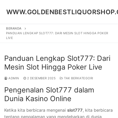
Lompat
ke
WWW.GOLDENBESTLIQUORSHOP
konten
BERANDA
Cari:
PANDUAN LENGKAP SLOT777: DARI MESIN SLOT HINGGA POKER
LIVE
Panduan Lengkap Slot777: Dari
Mesin Slot Hingga Poker Live
ADMIN
2 DESEMBER 2025
TAK BERKATEGORI
Pengenalan Slot777 dalam
Dunia Kasino Online
Ketika kita berbicara mengenai
slot777
, kita berbicara
tentang pengalaman yang mendebarkan di dunia