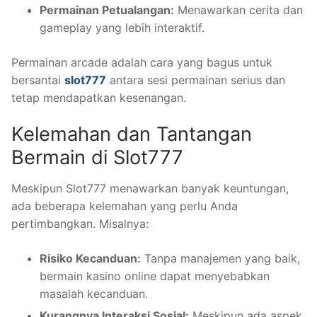
Permainan Petualangan:
Menawarkan cerita dan
gameplay yang lebih interaktif.
Permainan arcade adalah cara yang bagus untuk
bersantai
slot777
antara sesi permainan serius dan
tetap mendapatkan kesenangan.
Kelemahan dan Tantangan
Bermain di Slot777
Meskipun Slot777 menawarkan banyak keuntungan,
ada beberapa kelemahan yang perlu Anda
pertimbangkan. Misalnya:
Risiko Kecanduan:
Tanpa manajemen yang baik,
bermain kasino online dapat menyebabkan
masalah kecanduan.
Kurangnya Interaksi Sosial:
Meskipun ada aspek