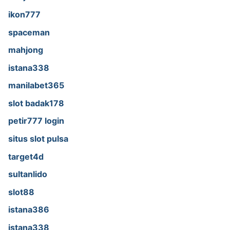
ikon777
spaceman
mahjong
istana338
manilabet365
slot badak178
petir777 login
situs slot pulsa
target4d
sultanlido
slot88
istana386
istana338