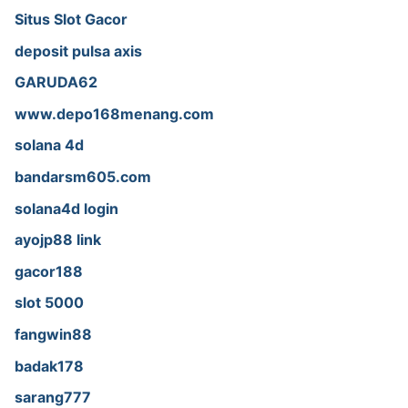
Situs Slot Gacor
deposit pulsa axis
GARUDA62
www.depo168menang.com
solana 4d
bandarsm605.com
solana4d login
ayojp88 link
gacor188
slot 5000
fangwin88
badak178
sarang777