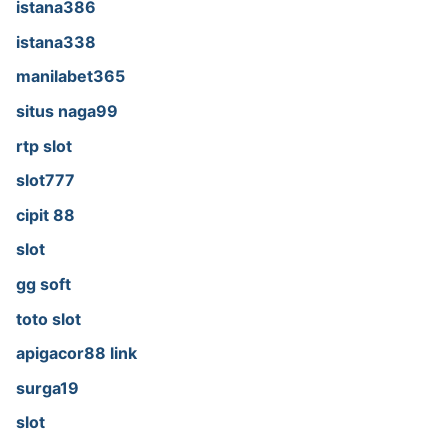
istana386
istana338
manilabet365
situs naga99
rtp slot
slot777
cipit 88
slot
gg soft
toto slot
apigacor88 link
surga19
slot