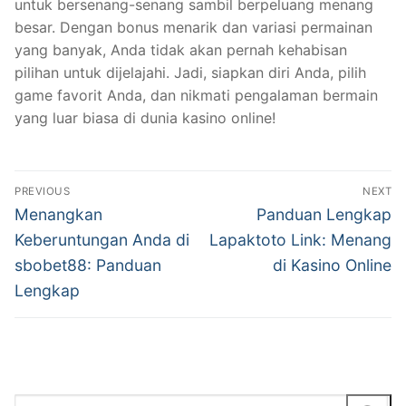
untuk bersenang-senang sambil berpeluang menang
besar. Dengan bonus menarik dan variasi permainan
yang banyak, Anda tidak akan pernah kehabisan
pilihan untuk dijelajahi. Jadi, siapkan diri Anda, pilih
game favorit Anda, dan nikmati pengalaman bermain
yang luar biasa di dunia kasino online!
Navigasi
PREVIOUS
NEXT
pos
Previous
Next
Menangkan
Panduan Lengkap
post:
post:
Keberuntungan Anda di
Lapaktoto Link: Menang
sbobet88: Panduan
di Kasino Online
Lengkap
Cari: