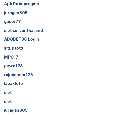
Apk Robopragma
juragan805
gacor77
slot server thailand
ABGBET88 Login
situs toto
MPO17
pewe128
rajabandar123
lapaktoto
slot
slot
juragan805