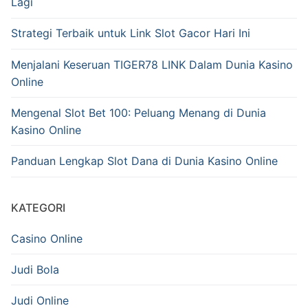
Lagi
Strategi Terbaik untuk Link Slot Gacor Hari Ini
Menjalani Keseruan TIGER78 LINK Dalam Dunia Kasino
Online
Mengenal Slot Bet 100: Peluang Menang di Dunia
Kasino Online
Panduan Lengkap Slot Dana di Dunia Kasino Online
KATEGORI
Casino Online
Judi Bola
Judi Online