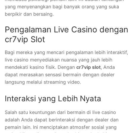
yang menyenangkan bagi banyak orang yang suka
berpikir dan bersaing.
Pengalaman Live Casino dengan
cr7vip Slot
Bagi mereka yang mencari pengalaman lebih interaktif,
live casino menyediakan nuansa yang jauh lebih
mendekati kasino fisik. Dengan
cr7vip slot
, Anda
dapat merasakan sensasi bermain dengan dealer
langsung melalui streaming video.
Interaksi yang Lebih Nyata
Salah satu keuntungan dari bermain di live casino
adalah Anda dapat berinteraksi dengan dealer dan
pemain lain. Ini menciptakan atmosfer sosial yang