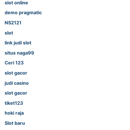
slot online
demo pragmatic
NS2121
slot
link judi slot
situs naga99
Ceri 123
slot gacor
judi casino
slot gacor
tiket123
hoki raja
Slot baru