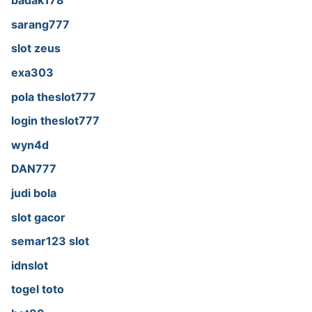
badak178
sarang777
slot zeus
exa303
pola theslot777
login theslot777
wyn4d
DAN777
judi bola
slot gacor
semar123 slot
idnslot
togel toto