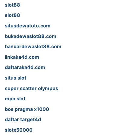
slot88
slot88
situsdewatoto.com
bukadewaslot88.com
bandardewaslot88.com
linkaka4d.com
daftaraka4d.com
situs slot
super scatter olympus
mpo slot
bos pragma x1000
daftar target4d
slotx50000