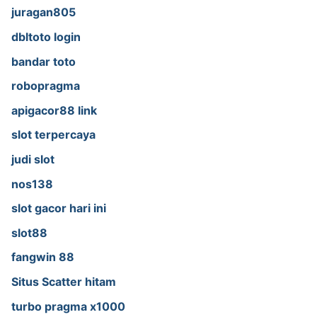
juragan805
dbltoto login
bandar toto
robopragma
apigacor88 link
slot terpercaya
judi slot
nos138
slot gacor hari ini
slot88
fangwin 88
Situs Scatter hitam
turbo pragma x1000