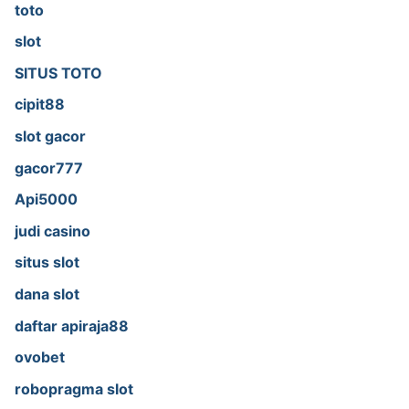
toto
slot
SITUS TOTO
cipit88
slot gacor
gacor777
Api5000
judi casino
situs slot
dana slot
daftar apiraja88
ovobet
robopragma slot