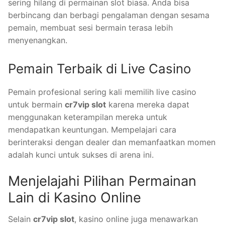
sering hilang di permainan slot biasa. Anda bisa
berbincang dan berbagi pengalaman dengan sesama
pemain, membuat sesi bermain terasa lebih
menyenangkan.
Pemain Terbaik di Live Casino
Pemain profesional sering kali memilih live casino
untuk bermain
cr7vip slot
karena mereka dapat
menggunakan keterampilan mereka untuk
mendapatkan keuntungan. Mempelajari cara
berinteraksi dengan dealer dan memanfaatkan momen
adalah kunci untuk sukses di arena ini.
Menjelajahi Pilihan Permainan
Lain di Kasino Online
Selain
cr7vip slot
, kasino online juga menawarkan