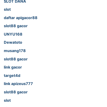
SLOT DANA
slot
daftar apigacor88
slot88 gacor
UNYU168
Dewatoto
musang178
slot88 gacor
link gacor
target4d
link apizeus777
slot88 gacor
slot