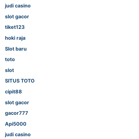
judi casino
slot gacor
tiket123
hoki raja
Slot baru
toto
slot
SITUS TOTO
cipit88
slot gacor
gacor777
Api5000
judi casino