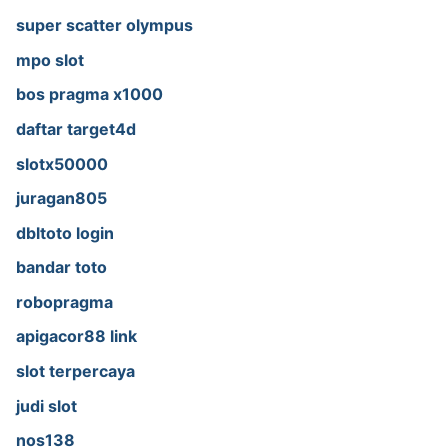
super scatter olympus
mpo slot
bos pragma x1000
daftar target4d
slotx50000
juragan805
dbltoto login
bandar toto
robopragma
apigacor88 link
slot terpercaya
judi slot
nos138