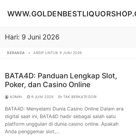
Lompat
ke
WWW.GOLDENBESTLIQUORSHOP
konten
Hari:
9 Juni 2026
Cari:
BERANDA
ARSIP UNTUK 9 JUNI 2026
BATA4D: Panduan Lengkap Slot,
Poker, dan Casino Online
ADMIN
9 JUNI 2026
TAK BERKATEGORI
BATA4D: Menyelami Dunia Casino Online Dalam era
digital saat ini, BATA4D hadir sebagai salah satu
platform unggulan di dunia casino online. Apakah
Anda penggemar slot,…