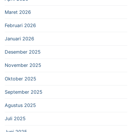
Maret 2026
Februari 2026
Januari 2026
Desember 2025
November 2025
Oktober 2025
September 2025
Agustus 2025
Juli 2025
Juni 2025