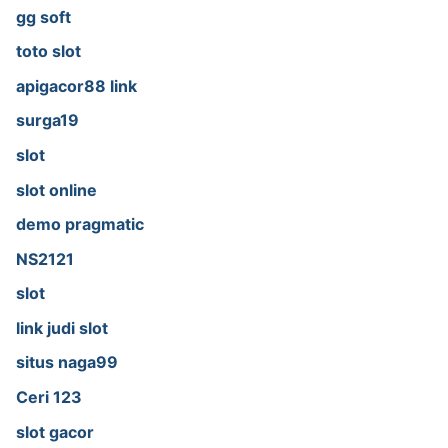
gg soft
toto slot
apigacor88 link
surga19
slot
slot online
demo pragmatic
NS2121
slot
link judi slot
situs naga99
Ceri 123
slot gacor