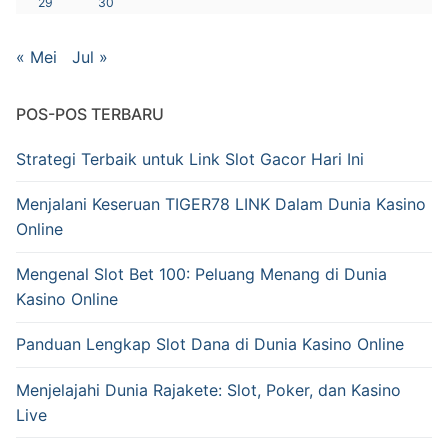
29
30
« Mei
Jul »
POS-POS TERBARU
Strategi Terbaik untuk Link Slot Gacor Hari Ini
Menjalani Keseruan TIGER78 LINK Dalam Dunia Kasino
Online
Mengenal Slot Bet 100: Peluang Menang di Dunia
Kasino Online
Panduan Lengkap Slot Dana di Dunia Kasino Online
Menjelajahi Dunia Rajakete: Slot, Poker, dan Kasino
Live