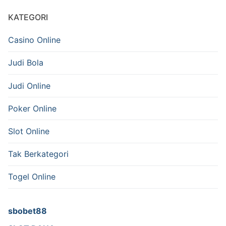
KATEGORI
Casino Online
Judi Bola
Judi Online
Poker Online
Slot Online
Tak Berkategori
Togel Online
sbobet88