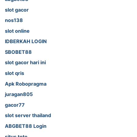
slot gacor
nos138
slot online
IDBERKAH LOGIN
SBOBET88
slot gacor hari ini
slot qris
Apk Robopragma
juragan805
gacor77
slot server thailand
ABGBET88 Login
situs toto