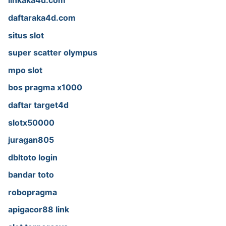
linkaka4d.com
daftaraka4d.com
situs slot
super scatter olympus
mpo slot
bos pragma x1000
daftar target4d
slotx50000
juragan805
dbltoto login
bandar toto
robopragma
apigacor88 link