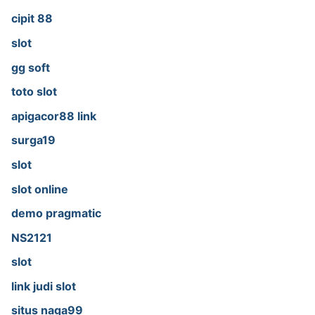
cipit 88
slot
gg soft
toto slot
apigacor88 link
surga19
slot
slot online
demo pragmatic
NS2121
slot
link judi slot
situs naga99