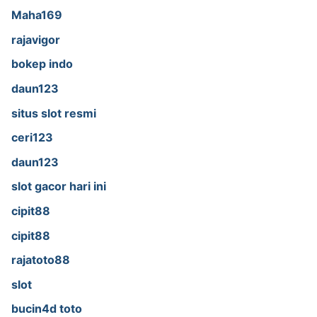
Maha169
rajavigor
bokep indo
daun123
situs slot resmi
ceri123
daun123
slot gacor hari ini
cipit88
cipit88
rajatoto88
slot
bucin4d toto