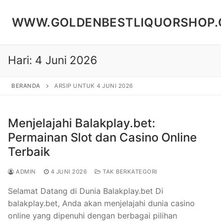
Lompat
ke
WWW.GOLDENBESTLIQUORSHOP
konten
Hari:
4 Juni 2026
Cari:
BERANDA
ARSIP UNTUK 4 JUNI 2026
Menjelajahi Balakplay.bet:
Permainan Slot dan Casino Online
Terbaik
ADMIN
4 JUNI 2026
TAK BERKATEGORI
Selamat Datang di Dunia Balakplay.bet Di
balakplay.bet, Anda akan menjelajahi dunia casino
online yang dipenuhi dengan berbagai pilihan