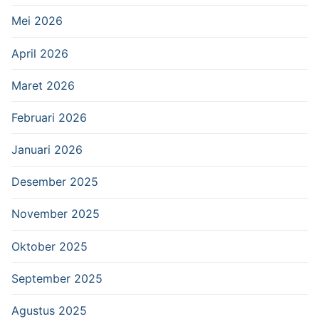
Mei 2026
April 2026
Maret 2026
Februari 2026
Januari 2026
Desember 2025
November 2025
Oktober 2025
September 2025
Agustus 2025