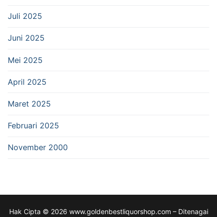
Juli 2025
Juni 2025
Mei 2025
April 2025
Maret 2025
Februari 2025
November 2000
Hak Cipta © 2026 www.goldenbestliquorshop.com – Ditenagai