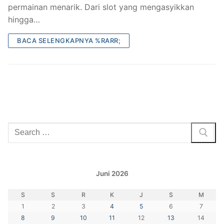
permainan menarik. Dari slot yang mengasyikkan
hingga…
BACA SELENGKAPNYA %RARR;
Cari:
Juni 2026
S
S
R
K
J
S
M
1
2
3
4
5
6
7
8
9
10
11
12
13
14