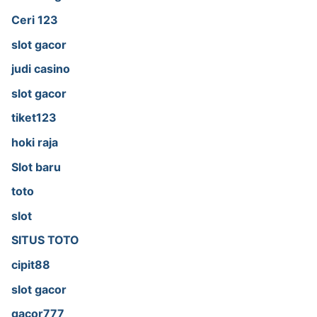
Ceri 123
slot gacor
judi casino
slot gacor
tiket123
hoki raja
Slot baru
toto
slot
SITUS TOTO
cipit88
slot gacor
gacor777