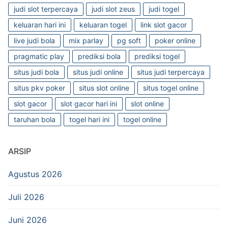
judi slot terpercaya
judi slot zeus
judi togel
keluaran hari ini
keluaran togel
link slot gacor
live judi bola
mix parlay
pg soft
poker online
pragmatic play
prediksi bola
prediksi togel
situs judi bola
situs judi online
situs judi terpercaya
situs pkv poker
situs slot online
situs togel online
slot gacor
slot gacor hari ini
slot online
taruhan bola
togel hari ini
togel online
ARSIP
Agustus 2026
Juli 2026
Juni 2026