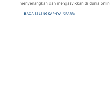
menyenangkan dan mengasyikkan di dunia online
BACA SELENGKAPNYA %RARR;