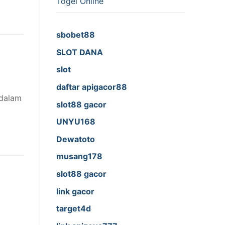
Togel Online
sbobet88
SLOT DANA
slot
daftar apigacor88
 dalam
slot88 gacor
UNYU168
Dewatoto
musang178
slot88 gacor
link gacor
target4d