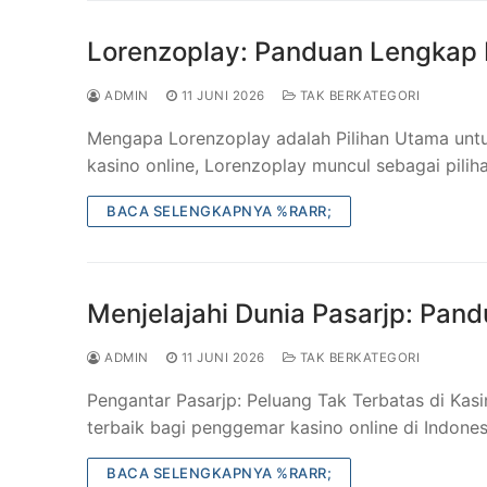
Lorenzoplay: Panduan Lengkap 
ADMIN
11 JUNI 2026
TAK BERKATEGORI
Mengapa Lorenzoplay adalah Pilihan Utama untu
kasino online, Lorenzoplay muncul sebagai pil
BACA SELENGKAPNYA %RARR;
Menjelajahi Dunia Pasarjp: Pan
ADMIN
11 JUNI 2026
TAK BERKATEGORI
Pengantar Pasarjp: Peluang Tak Terbatas di Kasi
terbaik bagi penggemar kasino online di Indonesi
BACA SELENGKAPNYA %RARR;