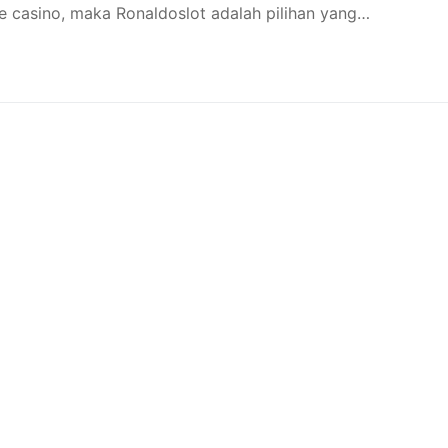
 casino, maka Ronaldoslot adalah pilihan yang…