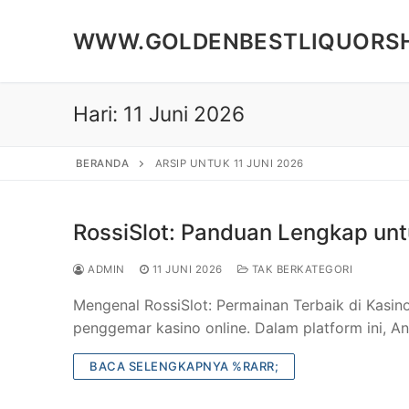
Lompat
ke
WWW.GOLDENBESTLIQUORS
konten
Hari:
11 Juni 2026
BERANDA
ARSIP UNTUK 11 JUNI 2026
RossiSlot: Panduan Lengkap un
ADMIN
11 JUNI 2026
TAK BERKATEGORI
Mengenal RossiSlot: Permainan Terbaik di Kasin
penggemar kasino online. Dalam platform ini, 
BACA SELENGKAPNYA %RARR;