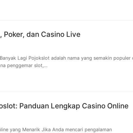
t, Poker, dan Casino Live
 Banyak Lagi Pojokslot adalah nama yang semakin populer
mana penggemar slot,…
slot: Panduan Lengkap Casino Online
nline yang Menarik Jika Anda mencari pengalaman