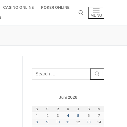
CASINO ONLINE
POKER ONLINE
MENU
N
Cari:
Cari:
Juni 2026
S
S
R
K
J
S
M
1
2
3
4
5
6
7
8
9
10
11
12
13
14