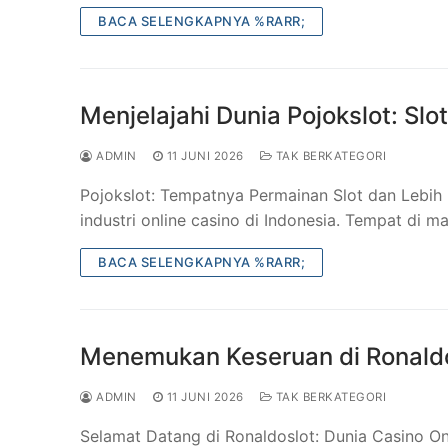
BACA SELENGKAPNYA %RARR;
Menjelajahi Dunia Pojokslot: Slo
ADMIN
11 JUNI 2026
TAK BERKATEGORI
Pojokslot: Tempatnya Permainan Slot dan Lebih
industri online casino di Indonesia. Tempat di 
BACA SELENGKAPNYA %RARR;
Menemukan Keseruan di Ronaldo
ADMIN
11 JUNI 2026
TAK BERKATEGORI
Selamat Datang di Ronaldoslot: Dunia Casino O