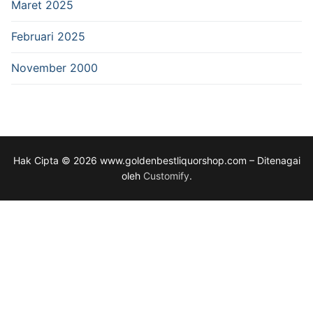
Maret 2025
Februari 2025
November 2000
Hak Cipta © 2026 www.goldenbestliquorshop.com – Ditenagai
oleh
Customify
.