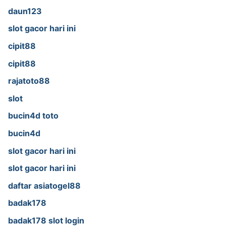
daun123
slot gacor hari ini
cipit88
cipit88
rajatoto88
slot
bucin4d toto
bucin4d
slot gacor hari ini
slot gacor hari ini
daftar asiatogel88
badak178
badak178 slot login