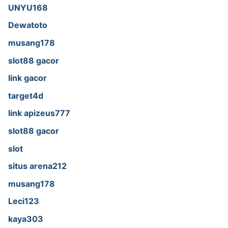
UNYU168
Dewatoto
musang178
slot88 gacor
link gacor
target4d
link apizeus777
slot88 gacor
slot
situs arena212
musang178
Leci123
kaya303