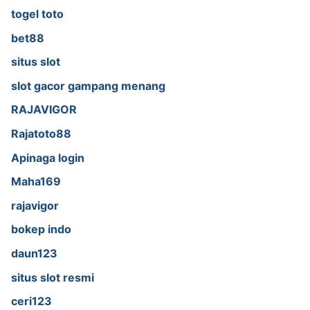
togel toto
bet88
situs slot
slot gacor gampang menang
RAJAVIGOR
Rajatoto88
Apinaga login
Maha169
rajavigor
bokep indo
daun123
situs slot resmi
ceri123