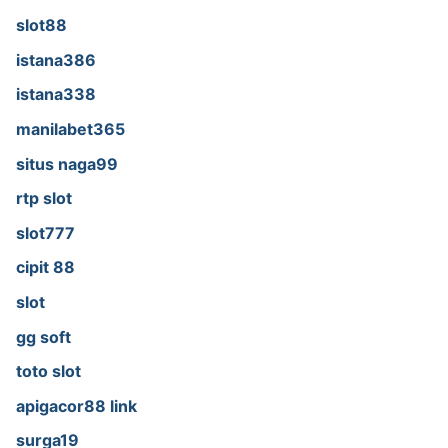
slot88
istana386
istana338
manilabet365
situs naga99
rtp slot
slot777
cipit 88
slot
gg soft
toto slot
apigacor88 link
surga19