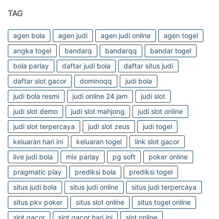
TAG
agen bola
agen judi
agen judi online
agen togel
angka togel
bandarq
bandarqq
bandar togel
bola parlay
daftar judi bola
daftar situs judi
daftar slot gacor
dominoqq
judi bola
judi bola resmi
judi online 24 jam
judi slot
judi slot demo
judi slot mahjong
judi slot online
judi slot terpercaya
judi slot zeus
judi togel
keluaran hari ini
keluaran togel
link slot gacor
live judi bola
mix parlay
pg soft
poker online
pragmatic play
prediksi bola
prediksi togel
situs judi bola
situs judi online
situs judi terpercaya
situs pkv poker
situs slot online
situs togel online
slot gacor
slot gacor hari ini
slot online