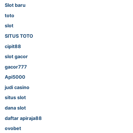
Slot baru
toto
slot
SITUS TOTO
cipit88
slot gacor
gacor777
Api5000
judi casino
situs slot
dana slot
daftar apiraja88
ovobet