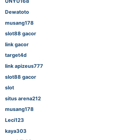
UNYU168
Dewatoto
musang178
slot88 gacor
link gacor
target4d
link apizeus777
slot88 gacor
slot
situs arena212
musang178
Leci123
kaya303