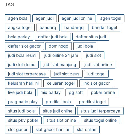
TAG
agen bola
agen judi
agen judi online
agen togel
angka togel
bandarq
bandarqq
bandar togel
bola parlay
daftar judi bola
daftar situs judi
daftar slot gacor
dominoqq
judi bola
judi bola resmi
judi online 24 jam
judi slot
judi slot demo
judi slot mahjong
judi slot online
judi slot terpercaya
judi slot zeus
judi togel
keluaran hari ini
keluaran togel
link slot gacor
live judi bola
mix parlay
pg soft
poker online
pragmatic play
prediksi bola
prediksi togel
situs judi bola
situs judi online
situs judi terpercaya
situs pkv poker
situs slot online
situs togel online
slot gacor
slot gacor hari ini
slot online