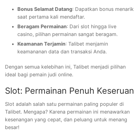
Bonus Selamat Datang
: Dapatkan bonus menarik
saat pertama kali mendaftar.
Beragam Permainan
: Dari slot hingga live
casino, pilihan permainan sangat beragam.
Keamanan Terjamin
: Talibet menjamin
keamananan data dan transaksi Anda.
Dengan semua kelebihan ini, Talibet menjadi pilihan
ideal bagi pemain judi online.
Slot: Permainan Penuh Keseruan
Slot adalah salah satu permainan paling populer di
Talibet. Mengapa? Karena permainan ini menawarkan
kesenangan yang cepat, dan peluang untuk menang
besar!