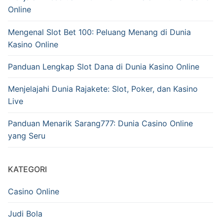
Online
Mengenal Slot Bet 100: Peluang Menang di Dunia
Kasino Online
Panduan Lengkap Slot Dana di Dunia Kasino Online
Menjelajahi Dunia Rajakete: Slot, Poker, dan Kasino
Live
Panduan Menarik Sarang777: Dunia Casino Online
yang Seru
KATEGORI
Casino Online
Judi Bola