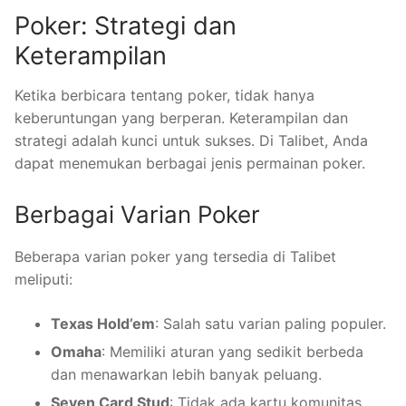
Poker: Strategi dan
Keterampilan
Ketika berbicara tentang poker, tidak hanya
keberuntungan yang berperan. Keterampilan dan
strategi adalah kunci untuk sukses. Di Talibet, Anda
dapat menemukan berbagai jenis permainan poker.
Berbagai Varian Poker
Beberapa varian poker yang tersedia di Talibet
meliputi:
Texas Hold’em
: Salah satu varian paling populer.
Omaha
: Memiliki aturan yang sedikit berbeda
dan menawarkan lebih banyak peluang.
Seven Card Stud
: Tidak ada kartu komunitas,