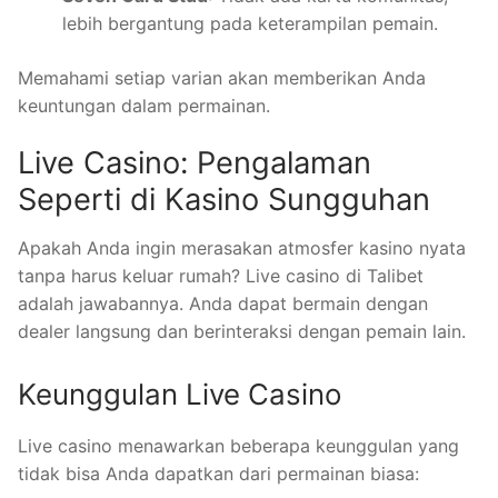
lebih bergantung pada keterampilan pemain.
Memahami setiap varian akan memberikan Anda
keuntungan dalam permainan.
Live Casino: Pengalaman
Seperti di Kasino Sungguhan
Apakah Anda ingin merasakan atmosfer kasino nyata
tanpa harus keluar rumah? Live casino di Talibet
adalah jawabannya. Anda dapat bermain dengan
dealer langsung dan berinteraksi dengan pemain lain.
Keunggulan Live Casino
Live casino menawarkan beberapa keunggulan yang
tidak bisa Anda dapatkan dari permainan biasa: