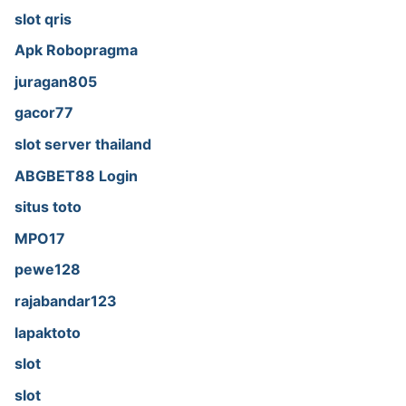
slot qris
Apk Robopragma
juragan805
gacor77
slot server thailand
ABGBET88 Login
situs toto
MPO17
pewe128
rajabandar123
lapaktoto
slot
slot