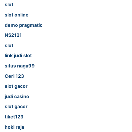
slot
slot online
demo pragmatic
NS2121
slot
link judi slot
situs naga99
Ceri 123
slot gacor
judi casino
slot gacor
tiket123
hoki raja