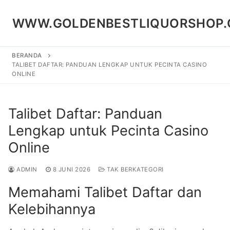
Lompat
ke
WWW.GOLDENBESTLIQUORSHOP
konten
BERANDA
Cari:
TALIBET DAFTAR: PANDUAN LENGKAP UNTUK PECINTA CASINO
ONLINE
Talibet Daftar: Panduan
Lengkap untuk Pecinta Casino
Online
ADMIN
8 JUNI 2026
TAK BERKATEGORI
Memahami Talibet Daftar dan
Kelebihannya