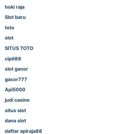
hoki raja
Slot baru
toto
slot
SITUS TOTO
cipit88
slot gacor
gacor777
Api5000
judi casino
situs slot
dana slot
daftar apiraja88