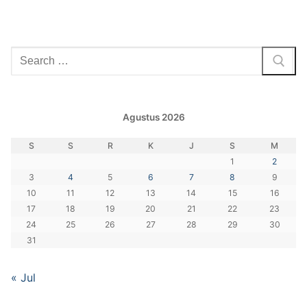
Cari:
Agustus 2026
S
S
R
K
J
S
M
1
2
3
4
5
6
7
8
9
10
11
12
13
14
15
16
17
18
19
20
21
22
23
24
25
26
27
28
29
30
31
« Jul