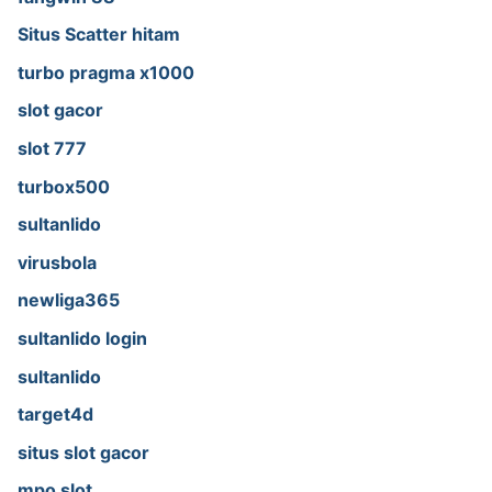
Situs Scatter hitam
turbo pragma x1000
slot gacor
slot 777
turbox500
sultanlido
virusbola
newliga365
sultanlido login
sultanlido
target4d
situs slot gacor
mpo slot