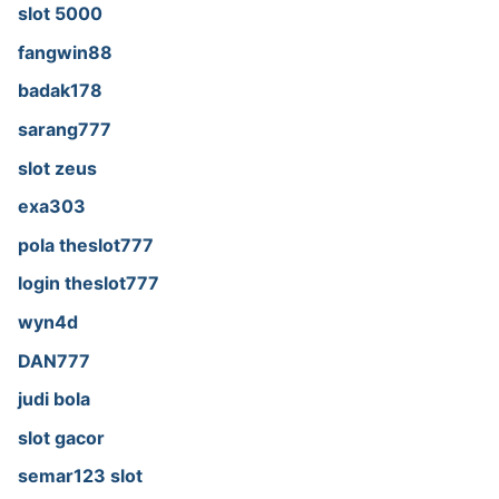
slot 5000
fangwin88
badak178
sarang777
slot zeus
exa303
pola theslot777
login theslot777
wyn4d
DAN777
judi bola
slot gacor
semar123 slot