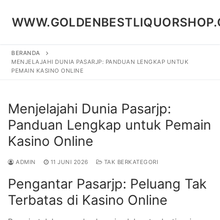
Lompat
ke
WWW.GOLDENBESTLIQUORSHOP
konten
BERANDA
Cari:
MENJELAJAHI DUNIA PASARJP: PANDUAN LENGKAP UNTUK
PEMAIN KASINO ONLINE
Menjelajahi Dunia Pasarjp:
Panduan Lengkap untuk Pemain
Kasino Online
ADMIN
11 JUNI 2026
TAK BERKATEGORI
Pengantar Pasarjp: Peluang Tak
Terbatas di Kasino Online