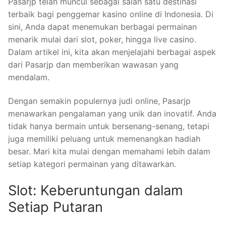
Pasarjp telah muncul sebagai salah satu destinasi
terbaik bagi penggemar kasino online di Indonesia. Di
sini, Anda dapat menemukan berbagai permainan
menarik mulai dari slot, poker, hingga live casino.
Dalam artikel ini, kita akan menjelajahi berbagai aspek
dari Pasarjp dan memberikan wawasan yang
mendalam.
Dengan semakin populernya judi online, Pasarjp
menawarkan pengalaman yang unik dan inovatif. Anda
tidak hanya bermain untuk bersenang-senang, tetapi
juga memiliki peluang untuk memenangkan hadiah
besar. Mari kita mulai dengan memahami lebih dalam
setiap kategori permainan yang ditawarkan.
Slot: Keberuntungan dalam
Setiap Putaran