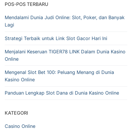
POS-POS TERBARU
Mendalami Dunia Judi Online: Slot, Poker, dan Banyak
Lagi
Strategi Terbaik untuk Link Slot Gacor Hari Ini
Menjalani Keseruan TIGER78 LINK Dalam Dunia Kasino
Online
Mengenal Slot Bet 100: Peluang Menang di Dunia
Kasino Online
Panduan Lengkap Slot Dana di Dunia Kasino Online
KATEGORI
Casino Online