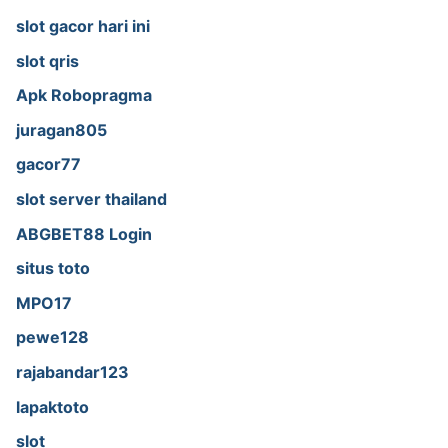
slot gacor hari ini
slot qris
Apk Robopragma
juragan805
gacor77
slot server thailand
ABGBET88 Login
situs toto
MPO17
pewe128
rajabandar123
lapaktoto
slot