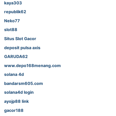
kaya303
republik62
Neko77
slot88
Situs Slot Gacor
deposit pulsa axis
GARUDA62
www.depo168menang.com
solana 4d
bandarsm605.com
solana4d login
ayojp88 link
gacor188