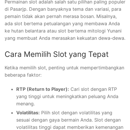
Permainan slot adalah salah satu pilihan paling populer
di Pasarjp. Dengan banyaknya tema dan variasi, para
pemain tidak akan pernah merasa bosan. Misalnya,
ada slot bertema petualangan yang membawa Anda
ke hutan belantara atau slot bertema mitologi Yunani
yang membuat Anda merasakan kekuatan dewa-dewa.
Cara Memilih Slot yang Tepat
Ketika memilih slot, penting untuk mempertimbangkan
beberapa faktor:
RTP (Return to Player):
Cari slot dengan RTP
yang tinggi untuk meningkatkan peluang Anda
menang.
Volatilitas:
Pilih slot dengan volatilitas yang
sesuai dengan gaya bermain Anda. Slot dengan
volatilitas tinggi dapat memberikan kemenangan