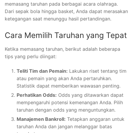
memasang taruhan pada berbagai acara olahraga.
Dari sepak bola hingga basket, Anda dapat merasakan
ketegangan saat menunggu hasil pertandingan.
Cara Memilih Taruhan yang Tepat
Ketika memasang taruhan, berikut adalah beberapa
tips yang perlu diingat:
Teliti Tim dan Pemain:
Lakukan riset tentang tim
atau pemain yang akan Anda pertaruhkan.
Statistik dapat memberikan wawasan penting.
Perhatikan Odds:
Odds yang ditawarkan dapat
mempengaruhi potensi kemenangan Anda. Pilih
taruhan dengan odds yang menguntungkan.
Manajemen Bankroll:
Tetapkan anggaran untuk
taruhan Anda dan jangan melanggar batas