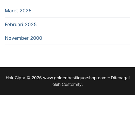
Maret 2025
Februari 2025
November 2000
Hak Cipta © 2026 www.goldenbestliquorshop.com – Ditenagai
oleh
Customify
.