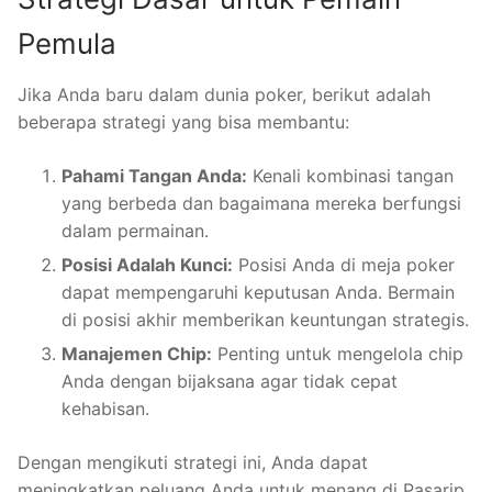
Pemula
Jika Anda baru dalam dunia poker, berikut adalah
beberapa strategi yang bisa membantu:
Pahami Tangan Anda:
Kenali kombinasi tangan
yang berbeda dan bagaimana mereka berfungsi
dalam permainan.
Posisi Adalah Kunci:
Posisi Anda di meja poker
dapat mempengaruhi keputusan Anda. Bermain
di posisi akhir memberikan keuntungan strategis.
Manajemen Chip:
Penting untuk mengelola chip
Anda dengan bijaksana agar tidak cepat
kehabisan.
Dengan mengikuti strategi ini, Anda dapat
meningkatkan peluang Anda untuk menang di Pasarjp.