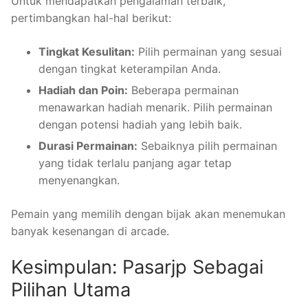
Untuk mendapatkan pengalaman terbaik,
pertimbangkan hal-hal berikut:
Tingkat Kesulitan:
Pilih permainan yang sesuai
dengan tingkat keterampilan Anda.
Hadiah dan Poin:
Beberapa permainan
menawarkan hadiah menarik. Pilih permainan
dengan potensi hadiah yang lebih baik.
Durasi Permainan:
Sebaiknya pilih permainan
yang tidak terlalu panjang agar tetap
menyenangkan.
Pemain yang memilih dengan bijak akan menemukan
banyak kesenangan di arcade.
Kesimpulan: Pasarjp Sebagai
Pilihan Utama