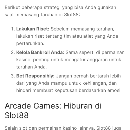
Berikut beberapa strategi yang bisa Anda gunakan
saat memasang taruhan di Slot88:
Lakukan Riset:
Sebelum memasang taruhan,
lakukan riset tentang tim atau atlet yang Anda
pertaruhkan.
Kelola Bankroll Anda:
Sama seperti di permainan
kasino, penting untuk mengatur anggaran untuk
taruhan Anda.
Bet Responsibly:
Jangan pernah bertaruh lebih
dari yang Anda mampu untuk kehilangan, dan
hindari membuat keputusan berdasarkan emosi.
Arcade Games: Hiburan di
Slot88
Selain slot dan permainan kasino lainnya, Slot88 juga