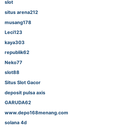
slot
situs arena212
musang178
Leci123
kaya303
republik62
Neko77
slot88
Situs Slot Gacor
deposit pulsa axis
GARUDA62
www.depo168menang.com
solana 4d