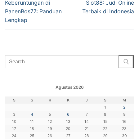
post:
post:
Keberuntungan di
Slot88: Judi Online
PanenBos77: Panduan
Terbaik di Indonesia
Lengkap
Cari:
Agustus 2026
S
S
R
K
J
S
M
1
2
3
4
5
6
7
8
9
10
11
12
13
14
15
16
17
18
19
20
21
22
23
24
25
26
27
28
29
30