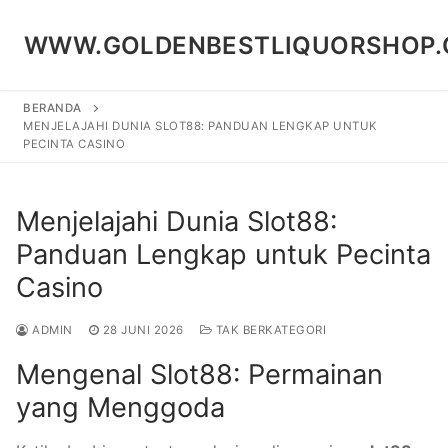
Lompat
ke
WWW.GOLDENBESTLIQUORSHOP
konten
BERANDA
Cari:
MENJELAJAHI DUNIA SLOT88: PANDUAN LENGKAP UNTUK
PECINTA CASINO
Menjelajahi Dunia Slot88:
Panduan Lengkap untuk Pecinta
Casino
ADMIN
28 JUNI 2026
TAK BERKATEGORI
Mengenal Slot88: Permainan
yang Menggoda