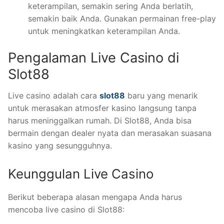
keterampilan, semakin sering Anda berlatih,
semakin baik Anda. Gunakan permainan free-play
untuk meningkatkan keterampilan Anda.
Pengalaman Live Casino di
Slot88
Live casino adalah cara
slot88
baru yang menarik
untuk merasakan atmosfer kasino langsung tanpa
harus meninggalkan rumah. Di Slot88, Anda bisa
bermain dengan dealer nyata dan merasakan suasana
kasino yang sesungguhnya.
Keunggulan Live Casino
Berikut beberapa alasan mengapa Anda harus
mencoba live casino di Slot88: