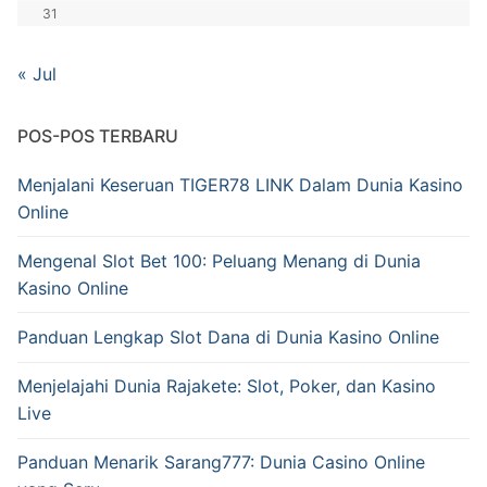
31
« Jul
POS-POS TERBARU
Menjalani Keseruan TIGER78 LINK Dalam Dunia Kasino
Online
Mengenal Slot Bet 100: Peluang Menang di Dunia
Kasino Online
Panduan Lengkap Slot Dana di Dunia Kasino Online
Menjelajahi Dunia Rajakete: Slot, Poker, dan Kasino
Live
Panduan Menarik Sarang777: Dunia Casino Online