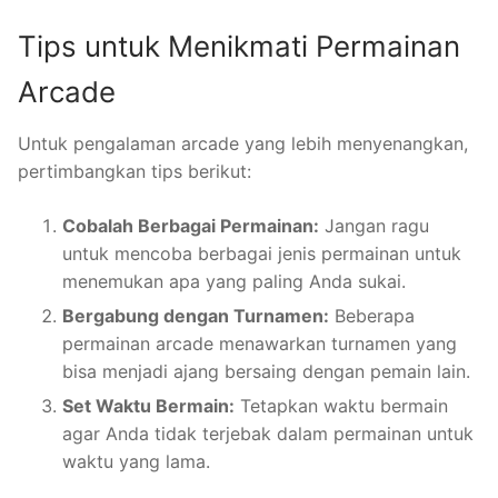
Tips untuk Menikmati Permainan
Arcade
Untuk pengalaman arcade yang lebih menyenangkan,
pertimbangkan tips berikut:
Cobalah Berbagai Permainan:
Jangan ragu
untuk mencoba berbagai jenis permainan untuk
menemukan apa yang paling Anda sukai.
Bergabung dengan Turnamen:
Beberapa
permainan arcade menawarkan turnamen yang
bisa menjadi ajang bersaing dengan pemain lain.
Set Waktu Bermain:
Tetapkan waktu bermain
agar Anda tidak terjebak dalam permainan untuk
waktu yang lama.