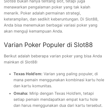
Slot88 bukan hanya tentang slot, tetapi juga
menawarkan pengalaman poker yang tak kalah
menarik. Poker adalah permainan strategi,
keterampilan, dan sedikit keberuntungan. Di Slot88,
Anda bisa menemukan berbagai variasi poker yang
akan menguji kemampuan Anda.
Varian Poker Populer di Slot88
Berikut adalah beberapa varian poker yang bisa Anda
mainkan di Slot88:
Texas Hold’em:
Varian yang paling populer, di
mana pemain menggunakan kombinasi kartu hole
dan kartu komunitas.
Omaha:
Mirip dengan Texas Hold’em, tetapi
setiap pemain mendapatkan empat kartu hole
dan harus menggunakan dua dari kartu tersebut.