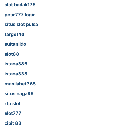
slot badak178
petir777 login
situs slot pulsa
target4d
sultanlido
slot88
istana386
istana338
manilabet365
situs naga99
rtp slot
slot777
cipit 88