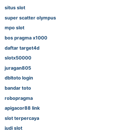
situs slot
super scatter olympus
mpo slot
bos pragma x1000
daftar target4d
slotx50000
juragan805
dbltoto login
bandar toto
robopragma
apigacor88 link
slot terpercaya
judi slot