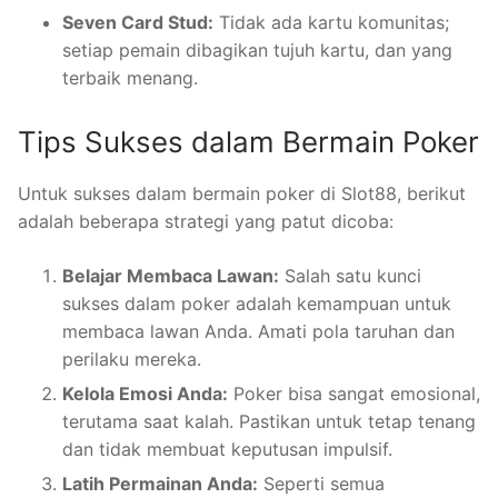
Seven Card Stud:
Tidak ada kartu komunitas;
setiap pemain dibagikan tujuh kartu, dan yang
terbaik menang.
Tips Sukses dalam Bermain Poker
Untuk sukses dalam bermain poker di Slot88, berikut
adalah beberapa strategi yang patut dicoba:
Belajar Membaca Lawan:
Salah satu kunci
sukses dalam poker adalah kemampuan untuk
membaca lawan Anda. Amati pola taruhan dan
perilaku mereka.
Kelola Emosi Anda:
Poker bisa sangat emosional,
terutama saat kalah. Pastikan untuk tetap tenang
dan tidak membuat keputusan impulsif.
Latih Permainan Anda:
Seperti semua