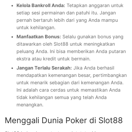
Kelola Bankroll Anda:
Tetapkan anggaran untuk
setiap sesi permainan dan patuhi itu. Jangan
pernah bertaruh lebih dari yang Anda mampu
untuk kehilangan.
Manfaatkan Bonus:
Selalu gunakan bonus yang
ditawarkan oleh Slot88 untuk meningkatkan
peluang Anda. Ini bisa memberikan Anda putaran
ekstra atau kredit untuk bermain.
Jangan Terlalu Serakah:
Jika Anda berhasil
mendapatkan kemenangan besar, pertimbangkan
untuk menarik sebagian dari kemenangan Anda.
Ini adalah cara cerdas untuk memastikan Anda
tidak kehilangan semua yang telah Anda
menangkan.
Menggali Dunia Poker di Slot88