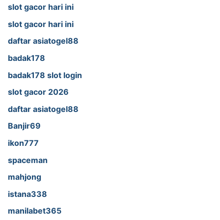
slot gacor hari ini
slot gacor hari ini
daftar asiatogel88
badak178
badak178 slot login
slot gacor 2026
daftar asiatogel88
Banjir69
ikon777
spaceman
mahjong
istana338
manilabet365