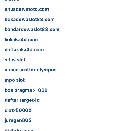
situsdewatoto.com
bukadewaslot88.com
bandardewaslot88.com
linkaka4d.com
daftaraka4d.com
situs slot
super scatter olympus
mpo slot
bos pragma x1000
daftar target4d
slotx50000
juragan805
dbltoto login