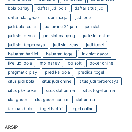
bola parlay
daftar judi bola
daftar situs judi
daftar slot gacor
dominoqq
judi bola
judi bola resmi
judi online 24 jam
judi slot
judi slot demo
judi slot mahjong
judi slot online
judi slot terpercaya
judi slot zeus
judi togel
keluaran hari ini
keluaran togel
link slot gacor
live judi bola
mix parlay
pg soft
poker online
pragmatic play
prediksi bola
prediksi togel
situs judi bola
situs judi online
situs judi terpercaya
situs pkv poker
situs slot online
situs togel online
slot gacor
slot gacor hari ini
slot online
taruhan bola
togel hari ini
togel online
ARSIP