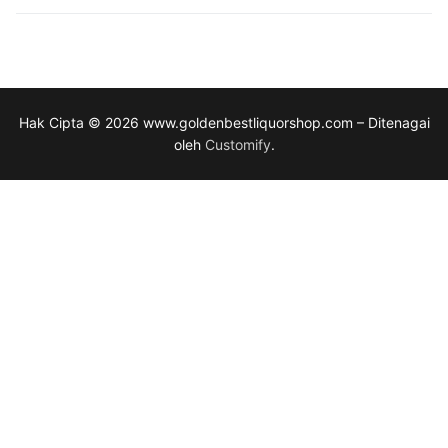
Hak Cipta © 2026 www.goldenbestliquorshop.com – Ditenagai
oleh
Customify
.