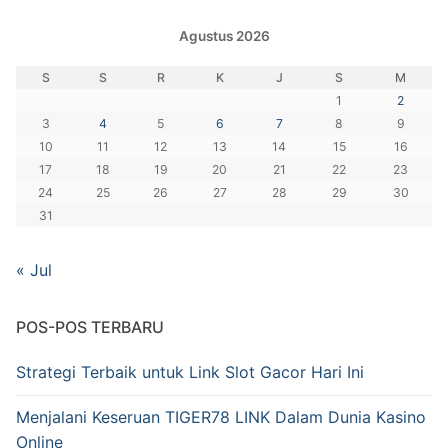
Agustus 2026
S
S
R
K
J
S
M
1
2
3
4
5
6
7
8
9
10
11
12
13
14
15
16
17
18
19
20
21
22
23
24
25
26
27
28
29
30
31
« Jul
POS-POS TERBARU
Strategi Terbaik untuk Link Slot Gacor Hari Ini
Menjalani Keseruan TIGER78 LINK Dalam Dunia Kasino
Online