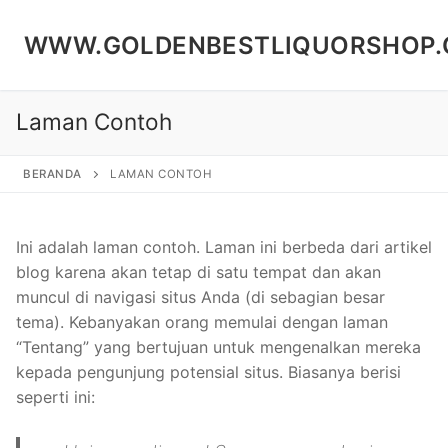
Lompat
ke
WWW.GOLDENBESTLIQUORSHOP
konten
Laman Contoh
Cari:
BERANDA
LAMAN CONTOH
Ini adalah laman contoh. Laman ini berbeda dari artikel
blog karena akan tetap di satu tempat dan akan
muncul di navigasi situs Anda (di sebagian besar
tema). Kebanyakan orang memulai dengan laman
“Tentang” yang bertujuan untuk mengenalkan mereka
kepada pengunjung potensial situs. Biasanya berisi
seperti ini: