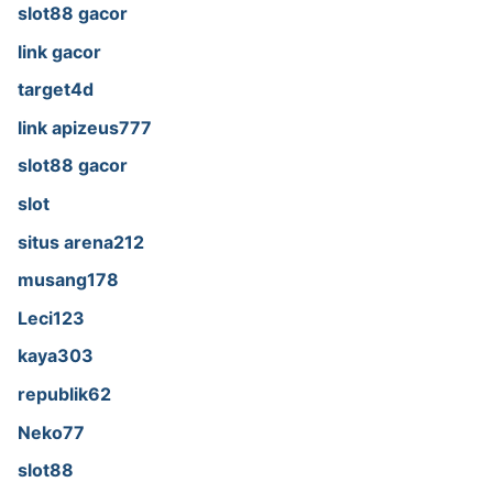
slot88 gacor
link gacor
target4d
link apizeus777
slot88 gacor
slot
situs arena212
musang178
Leci123
kaya303
republik62
Neko77
slot88