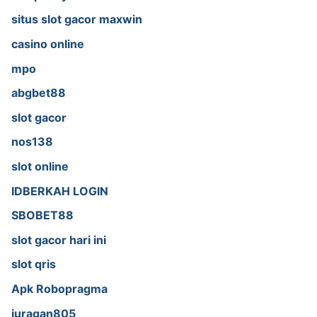
situs slot gacor maxwin
casino online
mpo
abgbet88
slot gacor
nos138
slot online
IDBERKAH LOGIN
SBOBET88
slot gacor hari ini
slot qris
Apk Robopragma
juragan805