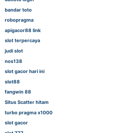
bandar toto
robopragma
apigacor88 link
slot terpercaya
judi slot
nos138
slot gacor hari ini
slot88
fangwin 88
Situs Scatter hitam
turbo pragma x1000
slot gacor
slot 777