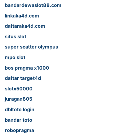
bandardewaslot88.com
linkaka4d.com
daftaraka4d.com
situs slot
super scatter olympus
mpo slot
bos pragma x1000
daftar target4d
slotx50000
juragan805
dbltoto login
bandar toto
robopragma