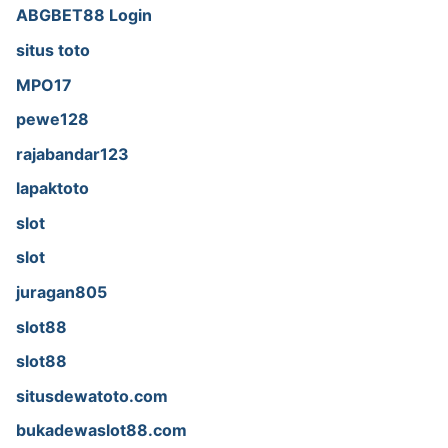
ABGBET88 Login
situs toto
MPO17
pewe128
rajabandar123
lapaktoto
slot
slot
juragan805
slot88
slot88
situsdewatoto.com
bukadewaslot88.com