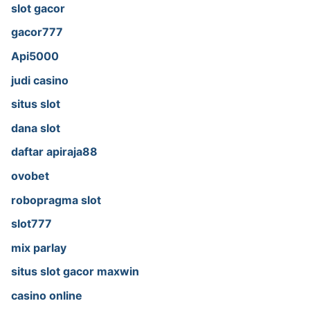
slot gacor
gacor777
Api5000
judi casino
situs slot
dana slot
daftar apiraja88
ovobet
robopragma slot
slot777
mix parlay
situs slot gacor maxwin
casino online