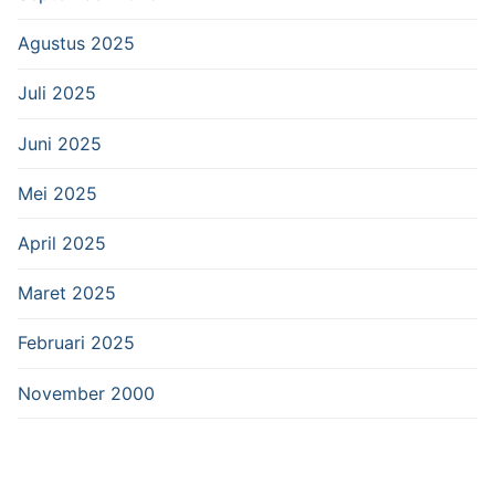
Agustus 2025
Juli 2025
Juni 2025
Mei 2025
April 2025
Maret 2025
Februari 2025
November 2000