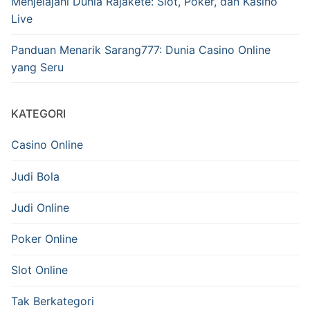
Menjelajahi Dunia Rajakete: Slot, Poker, dan Kasino
Live
Panduan Menarik Sarang777: Dunia Casino Online
yang Seru
KATEGORI
Casino Online
Judi Bola
Judi Online
Poker Online
Slot Online
Tak Berkategori