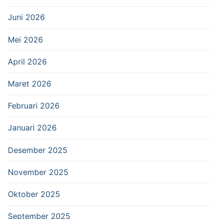
Juni 2026
Mei 2026
April 2026
Maret 2026
Februari 2026
Januari 2026
Desember 2025
November 2025
Oktober 2025
September 2025