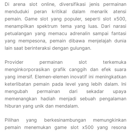
Di arena slot online, diversifikasi jenis permainan
menduduki peran kritikal dalam menarik atensi
pemain. Game slot yang populer, seperti slot x500,
menampilkan spektrum tema yang luas. Dari narasi
petualangan yang memacu adrenalin sampai fantasi
yang mempesona, pemain dibawa menjelajah dunia
lain saat berinteraksi dengan gulungan.
Provider permainan slot terkemuka
menginkorporasikan grafik canggih dan efek suara
yang imersif. Elemen-elemen inovatif ini meningkatkan
keterlibatan pemain pada level yang lebih dalam. Ini
mengubah permainan dari sekadar upaya
memenangkan hadiah menjadi sebuah pengalaman
hiburan yang unik dan mendalam.
Pilihan yang berkesinambungan memungkinkan
pemain menemukan game slot x500 yang resona