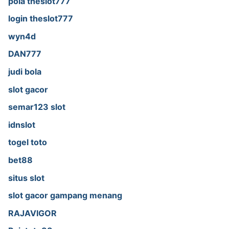
pola theslot777
login theslot777
wyn4d
DAN777
judi bola
slot gacor
semar123 slot
idnslot
togel toto
bet88
situs slot
slot gacor gampang menang
RAJAVIGOR