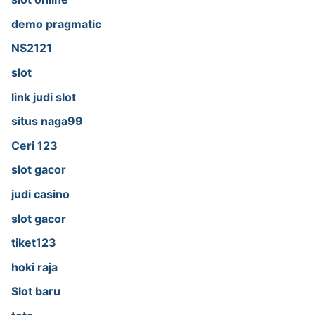
demo pragmatic
NS2121
slot
link judi slot
situs naga99
Ceri 123
slot gacor
judi casino
slot gacor
tiket123
hoki raja
Slot baru