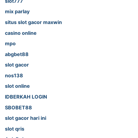
slot777
mix parlay
situs slot gacor maxwin
casino online
mpo
abgbet88
slot gacor
nos138
slot online
IDBERKAH LOGIN
SBOBET88
slot gacor hari ini
slot qris