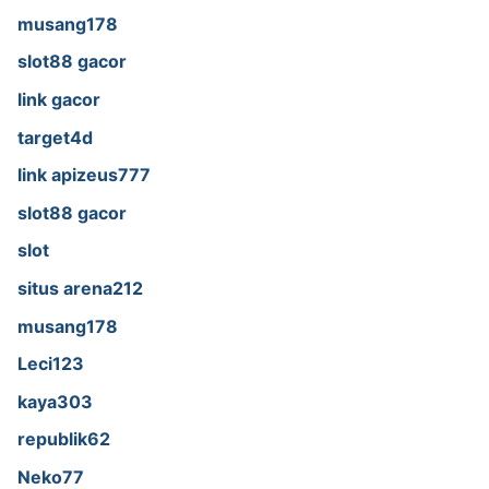
musang178
slot88 gacor
link gacor
target4d
link apizeus777
slot88 gacor
slot
situs arena212
musang178
Leci123
kaya303
republik62
Neko77