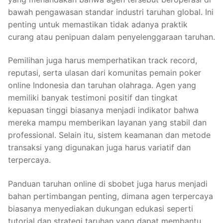
bawah pengawasan standar industri taruhan global. Ini
penting untuk memastikan tidak adanya praktik
curang atau penipuan dalam penyelenggaraan taruhan.
Pemilihan juga harus memperhatikan track record,
reputasi, serta ulasan dari komunitas pemain poker
online Indonesia dan taruhan olahraga. Agen yang
memiliki banyak testimoni positif dan tingkat
kepuasan tinggi biasanya menjadi indikator bahwa
mereka mampu memberikan layanan yang stabil dan
professional. Selain itu, sistem keamanan dan metode
transaksi yang digunakan juga harus variatif dan
terpercaya.
Panduan taruhan online di sbobet juga harus menjadi
bahan pertimbangan penting, dimana agen terpercaya
biasanya menyediakan dukungan edukasi seperti
tutorial dan strategi taruhan yang dapat membantu