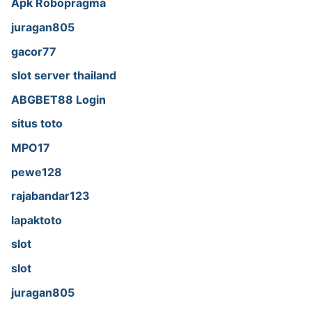
Apk Robopragma
juragan805
gacor77
slot server thailand
ABGBET88 Login
situs toto
MPO17
pewe128
rajabandar123
lapaktoto
slot
slot
juragan805