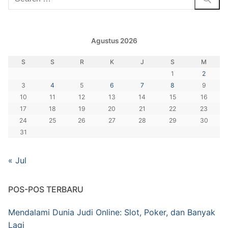
Agustus 2026
S
S
R
K
J
S
M
1
2
3
4
5
6
7
8
9
10
11
12
13
14
15
16
17
18
19
20
21
22
23
24
25
26
27
28
29
30
31
« Jul
POS-POS TERBARU
Mendalami Dunia Judi Online: Slot, Poker, dan Banyak
Lagi