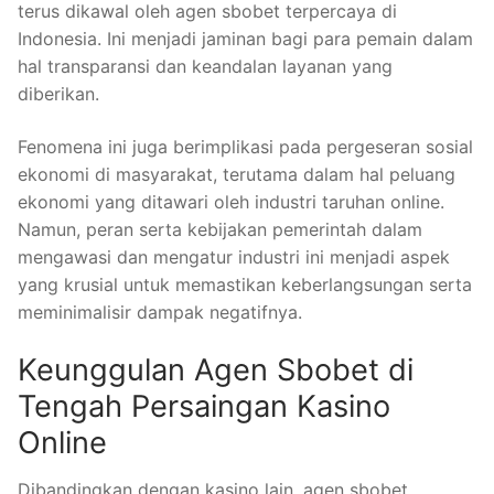
terus dikawal oleh agen sbobet terpercaya di
Indonesia. Ini menjadi jaminan bagi para pemain dalam
hal transparansi dan keandalan layanan yang
diberikan.
Fenomena ini juga berimplikasi pada pergeseran sosial
ekonomi di masyarakat, terutama dalam hal peluang
ekonomi yang ditawari oleh industri taruhan online.
Namun, peran serta kebijakan pemerintah dalam
mengawasi dan mengatur industri ini menjadi aspek
yang krusial untuk memastikan keberlangsungan serta
meminimalisir dampak negatifnya.
Keunggulan Agen Sbobet di
Tengah Persaingan Kasino
Online
Dibandingkan dengan kasino lain, agen sbobet