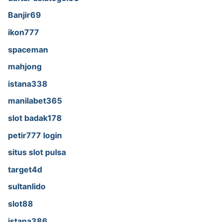
Banjir69
ikon777
spaceman
mahjong
istana338
manilabet365
slot badak178
petir777 login
situs slot pulsa
target4d
sultanlido
slot88
istana386