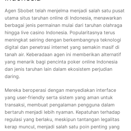
Agen Sbobet telah menjelma menjadi salah satu pusat
utama situs taruhan online di Indonesia, menawarkan
berbagai jenis permainan mulai dari taruhan olahraga
hingga live casino Indonesia. Popularitasnya terus
meningkat seiring dengan berkembangnya teknologi
digital dan penetrasi internet yang semakin masif di
tanah air. Keberadaan agen ini memberikan alternatif
yang menarik bagi pencinta poker online Indonesia
dan jenis taruhan lain dalam ekosistem perjudian
daring.
Mereka beroperasi dengan menyediakan interface
yang user-friendly serta sistem yang aman untuk
transaksi, membuat pengalaman pengguna dalam
bertaruh menjadi lebih nyaman. Kepatuhan terhadap
regulasi yang berlaku, meskipun tantangan legalitas
kerap muncul, menjadi salah satu poin penting yang