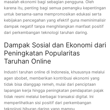
masalah ekonomi bagi sebagian pengguna. Oleh
karena itu, penting bagi semua pemangku kepentingan
untuk bersama-sama mempromosikan edukasi serta
kebijakan pencegahan yang efektif guna meminimalisir
dampak negatif tanpa menghilangkan manfaat positif
dari perkembangan teknologi taruhan daring.
Dampak Sosial dan Ekonomi dari
Peningkatan Popularitas
Taruhan Online
Industri taruhan online di Indonesia, khususnya melalui
agen sbobet, memberikan kontribusi ekonomi yang
tidak bisa dianggap remeh, mulai dari penciptaan
lapangan kerja hingga peningkatan pendapatan pajak
tidak resmi melalui berbagai transaksi digital. Ini
memperlihatkan sisi positif dari perkembangan
teknologi hiburan daring yang mampu