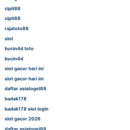
cipit88
cipit88
rajatoto88
slot
bucin4d toto
bucin4d
slot gacor hari ini
slot gacor hari ini
daftar asiatogel88
badak178
badak178 slot login
slot gacor 2026
daftar asiatogel88