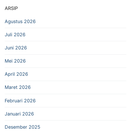
ARSIP
Agustus 2026
Juli 2026
Juni 2026
Mei 2026
April 2026
Maret 2026
Februari 2026
Januari 2026
Desember 2025