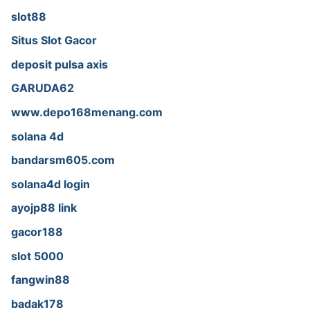
slot88
Situs Slot Gacor
deposit pulsa axis
GARUDA62
www.depo168menang.com
solana 4d
bandarsm605.com
solana4d login
ayojp88 link
gacor188
slot 5000
fangwin88
badak178