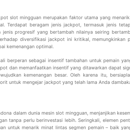
 jackpot slot mingguan merupakan faktor utama yang menarik
l. Terdapat beragam jenis jackpot, termasuk jenis teta
jenis progresif yang bertambah nilainya seiring bertam
rhadap diversifikasi jackpot ini kritikal, memungkinkan 
pai kemenangan optimal.
ali berperan sebagai insentif tambahan untuk pemain yang
ckpot dan memanfaatkan insentif yang ditawarkan dapat sign
ujudkan kemenangan besar. Oleh karena itu, bersiapl
orit untuk mengejar jackpot yang telah lama Anda dambak
imadona dalam dunia mesin slot mingguan, menjanjikan kese
tanpa perlu berinvestasi lebih. Seringkali, elemen penti
juan untuk menarik minat lintas segmen pemain – baik yan