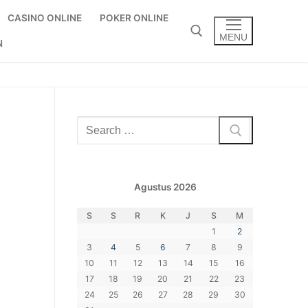
CASINO ONLINE
POKER ONLINE
MENU
N
Cari:
Cari:
Agustus 2026
S
S
R
K
J
S
M
1
2
3
4
5
6
7
8
9
10
11
12
13
14
15
16
17
18
19
20
21
22
23
24
25
26
27
28
29
30