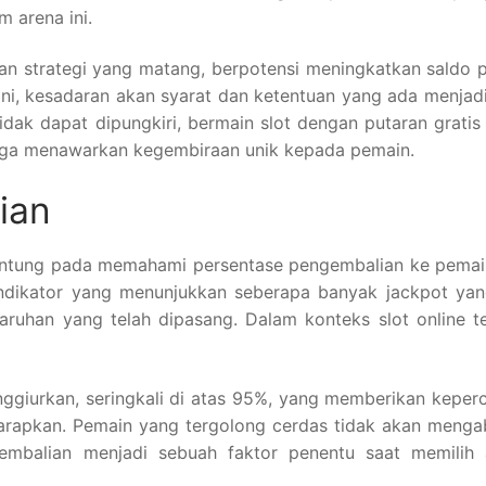
 arena ini.
gan strategi yang matang, berpotensi meningkatkan saldo 
 ini, kesadaran akan syarat dan ketentuan yang ada menjad
ak dapat dipungkiri, bermain slot dengan putaran gratis
ga menawarkan kegembiraan unik kepada pemain.
ian
rgantung pada memahami persentase pengembalian ke pemai
indikator yang menunjukkan seberapa banyak jackpot yan
aruhan yang telah dipasang. Dalam konteks slot online te
giurkan, seringkali di atas 95%, yang memberikan keper
arapkan. Pemain yang tergolong cerdas tidak akan menga
gembalian menjadi sebuah faktor penentu saat memilih 