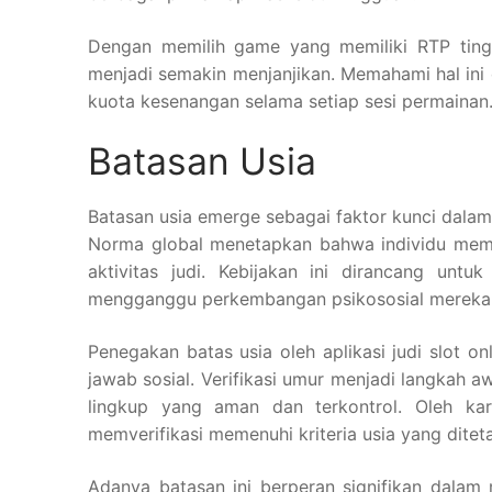
Dengan memilih game yang memiliki RTP tingg
menjadi semakin menjanjikan. Memahami hal i
kuota kesenangan selama setiap sesi permainan
Batasan Usia
Batasan usia emerge sebagai faktor kunci dalam 
Norma global menetapkan bahwa individu membu
aktivitas judi. Kebijakan ini dirancang unt
mengganggu perkembangan psikososial mereka
Penegakan batas usia oleh aplikasi judi slot 
jawab sosial. Verifikasi umur menjadi langkah
lingkup yang aman dan terkontrol. Oleh kar
memverifikasi memenuhi kriteria usia yang ditet
Adanya batasan ini berperan signifikan dalam