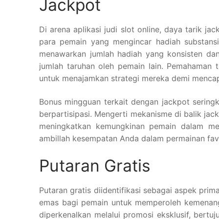
Jackpot
Di arena aplikasi judi slot online, daya tarik
para pemain yang mengincar hadiah substansia
menawarkan jumlah hadiah yang konsisten dan 
jumlah taruhan oleh pemain lain. Pemahaman te
untuk menajamkan strategi mereka demi menca
Bonus mingguan terkait dengan jackpot seringk
berpartisipasi. Mengerti mekanisme di balik ja
meningkatkan kemungkinan pemain dalam mew
ambillah kesempatan Anda dalam permainan fav
Putaran Gratis
Putaran gratis diidentifikasi sebagai aspek pr
emas bagi pemain untuk memperoleh kemenangan 
diperkenalkan melalui promosi eksklusif, bertu