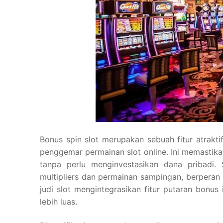
Bonus spin slot merupakan sebuah fitur atrakti
penggemar permainan slot online. Ini memastik
tanpa perlu menginvestasikan dana pribadi.
multipliers dan permainan sampingan, berpera
judi slot mengintegrasikan fitur putaran bonu
lebih luas.