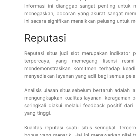
Informasi ini dianggap sangat penting untuk 
menegaskan, bocoran yang akurat sangat mem
ini secara signifikan menaikkan peluang untuk m
Reputasi
Reputasi situs judi slot merupakan indikato
terpercaya, yang memegang lisensi resm
mendemonstrasikan komitmen terhadap keadila
menyediakan layanan yang adil bagi semua pela
Analisis ulasan situs sebelum bertaruh adalah 
mengungkapkan kualitas layanan, keragaman pe
seringkali diakui melalui feedback positif dar
yang tinggi.
Kualitas reputasi suatu situs seringkali terc
bonus yang menarik. Hal ini menawarkan nilai 