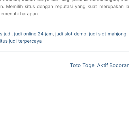
. Memilih situs dengan reputasi yang kuat merupakan l
memenuhi harapan.
s judi
,
judi online 24 jam
,
judi slot demo
,
judi slot mahjong
,
itus judi terpercaya
Next
Toto Togel Aktif Bocoran
post: