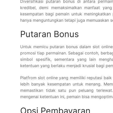
Diversifikasi putaran bonus di antara perma
kredibel, demi memaksimalkan manfaat yang d
kesempatan bagi pemain untuk meningkatkan 
hanya menguntungkan tetapi juga memuaskan sec
Putaran Bonus
Untuk memicu putaran bonus dalam slot online,
promosi tiap permainan. Sebagai contoh, berba
simbol spesifik, sementara yang lain mengh
ketentuan yang berlaku menjadi krusial bagi pe
Platfrom slot online yang memiliki reputasi b
lebih banyak kesempatan untuk menang. Meman
memastikan tidak satu pun peluang terlewa
mengenai ketentuan ini, pemain bisa mengoptima
Opsi Pembayaran