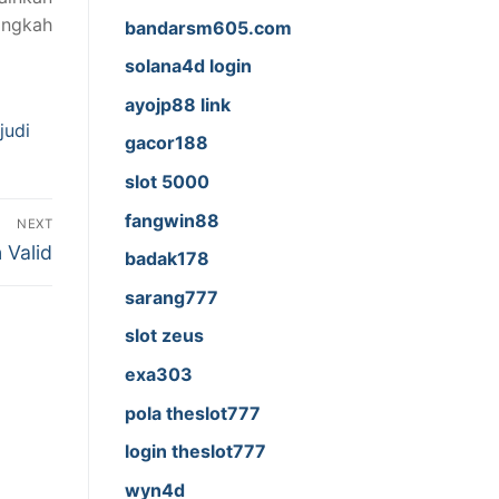
angkah
bandarsm605.com
solana4d login
ayojp88 link
judi
gacor188
slot 5000
fangwin88
NEXT
 Valid
badak178
sarang777
slot zeus
exa303
pola theslot777
login theslot777
wyn4d