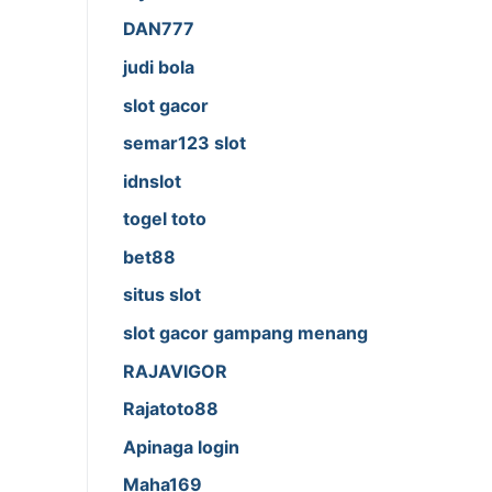
DAN777
judi bola
slot gacor
semar123 slot
idnslot
togel toto
bet88
situs slot
slot gacor gampang menang
RAJAVIGOR
Rajatoto88
Apinaga login
Maha169