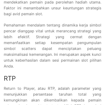
mendekatkan pemain pada perolehan hadiah utama.
Faktor ini menambahkan unsur keuntungan strategis
bagi avid pemain slot.
Pemahaman mendalam tentang dinamika kerja simbol
pencar dianggap vital untuk merancang strategi yang
lebih efektif. Strategi yang cermat dengan
memanfaatkan setiap kesempatan pengumpulan
simbol scatters dapat menciptakan peluang
maksimalisasi kemenangan. Ini merupakan aspek kunci
untuk keberhasilan dalam sesi permainan slot pilihan
Anda.
RTP
Return to Player, atau RTP, adalah parameter yang
menunjukkan persentase taruhan total yang
kemungkinan akan dikembalikan kepada pemain