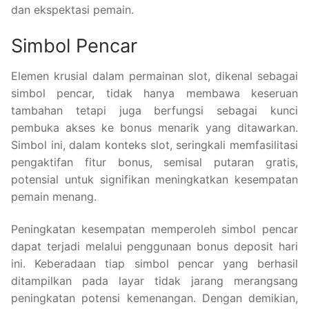
dan ekspektasi pemain.
Simbol Pencar
Elemen krusial dalam permainan slot, dikenal sebagai
simbol pencar, tidak hanya membawa keseruan
tambahan tetapi juga berfungsi sebagai kunci
pembuka akses ke bonus menarik yang ditawarkan.
Simbol ini, dalam konteks slot, seringkali memfasilitasi
pengaktifan fitur bonus, semisal putaran gratis,
potensial untuk signifikan meningkatkan kesempatan
pemain menang.
Peningkatan kesempatan memperoleh simbol pencar
dapat terjadi melalui penggunaan bonus deposit hari
ini. Keberadaan tiap simbol pencar yang berhasil
ditampilkan pada layar tidak jarang merangsang
peningkatan potensi kemenangan. Dengan demikian,