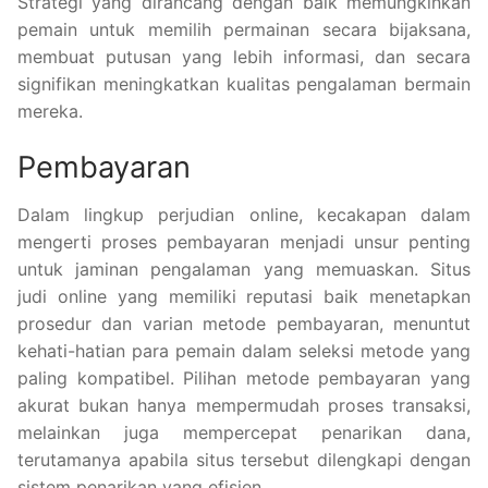
Strategi yang dirancang dengan baik memungkinkan
pemain untuk memilih permainan secara bijaksana,
membuat putusan yang lebih informasi, dan secara
signifikan meningkatkan kualitas pengalaman bermain
mereka.
Pembayaran
Dalam lingkup perjudian online, kecakapan dalam
mengerti proses pembayaran menjadi unsur penting
untuk jaminan pengalaman yang memuaskan. Situs
judi online yang memiliki reputasi baik menetapkan
prosedur dan varian metode pembayaran, menuntut
kehati-hatian para pemain dalam seleksi metode yang
paling kompatibel. Pilihan metode pembayaran yang
akurat bukan hanya mempermudah proses transaksi,
melainkan juga mempercepat penarikan dana,
terutamanya apabila situs tersebut dilengkapi dengan
sistem penarikan yang efisien.