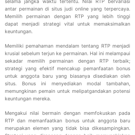
selama jangka waktu tertentu. Nilai RTP bervariasi
antar permainan di situs judi online yang terpercaya.
Memilih permainan dengan RTP yang lebih tinggi
dapat menjadi strategi vital untuk memaksimalkan
keuntungan.
Memiliki pemahaman mendalam tentang RTP menjadi
krusial sebelum terjun ke permainan. Hal ini melampaui
sekadar memilih permainan dengan RTP terbaik;
strategi yang efektif mencakup pemanfaatan bonus
untuk anggota baru yang biasanya disediakan oleh
situs. Bonus ini menyediakan modal tambahan,
memungkinan pemain untuk melipatgandakan potensi
keuntungan mereka.
Mengakui nilai bermain dengan memfokuskan pada
RTP dan memanfaatkan bonus untuk anggota baru
merupakan elemen yang tidak bisa dikesampingkan.