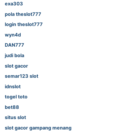
exa303
pola theslot777
login theslot777
wyn4d
DAN777
judi bola
slot gacor
semar123 slot
idnslot
togel toto
bet88
situs slot
slot gacor gampang menang