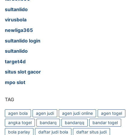
sultanlido
virusbola
newliga365
sultanlido login
sultanlido
target4d
situs slot gacor
mpo slot
TAG
agen bola
agen judi
agen judi online
agen togel
angka togel
bandarq
bandarqq
bandar togel
bola parlay
daftar judi bola
daftar situs judi