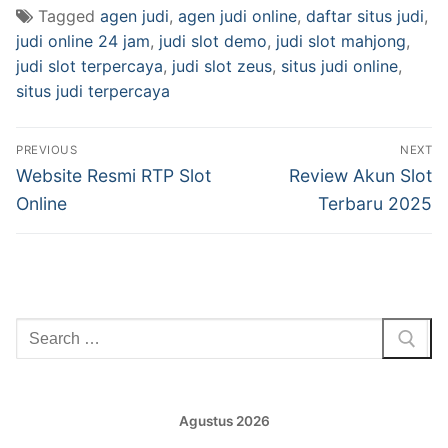
Tagged
agen judi
,
agen judi online
,
daftar situs judi
,
judi online 24 jam
,
judi slot demo
,
judi slot mahjong
,
judi slot terpercaya
,
judi slot zeus
,
situs judi online
,
situs judi terpercaya
Navigasi
PREVIOUS
NEXT
pos
Previous
Next
Website Resmi RTP Slot
Review Akun Slot
post:
post:
Online
Terbaru 2025
Cari:
Agustus 2026