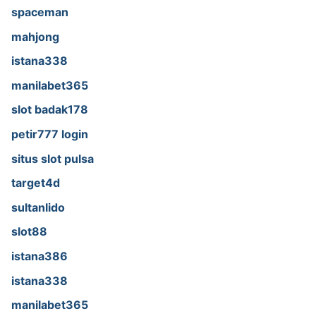
spaceman
mahjong
istana338
manilabet365
slot badak178
petir777 login
situs slot pulsa
target4d
sultanlido
slot88
istana386
istana338
manilabet365