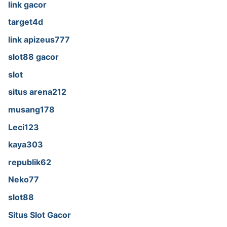
link gacor
target4d
link apizeus777
slot88 gacor
slot
situs arena212
musang178
Leci123
kaya303
republik62
Neko77
slot88
Situs Slot Gacor