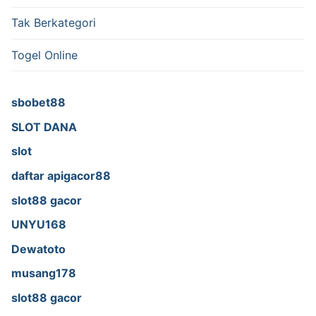
Tak Berkategori
Togel Online
sbobet88
SLOT DANA
slot
daftar apigacor88
slot88 gacor
UNYU168
Dewatoto
musang178
slot88 gacor