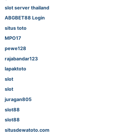
slot server thailand
ABGBET88 Login
situs toto
MPO17
pewe128
rajabandar123
lapaktoto
slot
slot
juragan805
slot88
slot88
situsdewatoto.com