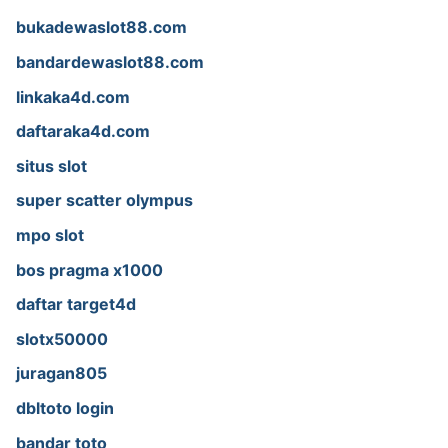
bukadewaslot88.com
bandardewaslot88.com
linkaka4d.com
daftaraka4d.com
situs slot
super scatter olympus
mpo slot
bos pragma x1000
daftar target4d
slotx50000
juragan805
dbltoto login
bandar toto