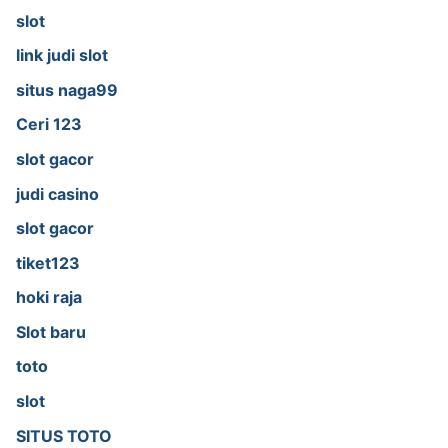
slot
link judi slot
situs naga99
Ceri 123
slot gacor
judi casino
slot gacor
tiket123
hoki raja
Slot baru
toto
slot
SITUS TOTO