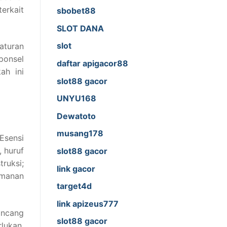
erkait
sbobet88
SLOT DANA
slot
aturan
ponsel
daftar apigacor88
ah ini
slot88 gacor
UNYU168
Dewatoto
musang178
Esensi
 huruf
slot88 gacor
ruksi;
link gacor
amanan
target4d
link apizeus777
ancang
slot88 gacor
lukan.