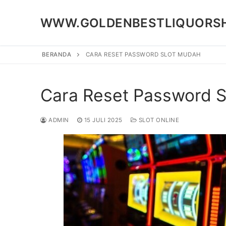
Lompat
ke
WWW.GOLDENBESTLIQUORS
konten
BERANDA
CARA RESET PASSWORD SLOT MUDAH
Cara Reset Password 
ADMIN
15 JULI 2025
SLOT ONLINE