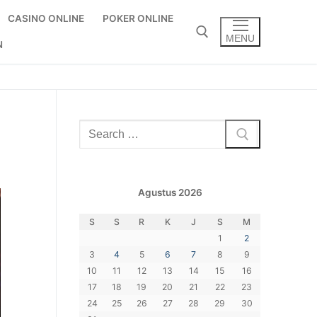
CASINO ONLINE
POKER ONLINE
MENU
N
Cari:
Cari:
Agustus 2026
S
S
R
K
J
S
M
1
2
3
4
5
6
7
8
9
10
11
12
13
14
15
16
17
18
19
20
21
22
23
24
25
26
27
28
29
30