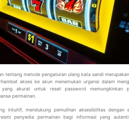
n tentang metode pengaturan ulang kata sandi merupakan
 terhambat akses ke akun menemukan urgensi dalam men
si yang akurat untuk reset password memungkinkan 
uansa permainan.
g intuitif, mendukung pemulihan aksesibilitas dengan ef
 resmi penyedia permainan bagi informasi yang autent