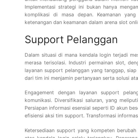
Implementasi strategi ini bukan hanya menga
komplikasi di masa depan. Keamanan yang 
ketenangan dan keamanan dalam arena slot onli
Support Pelanggan
Dalam situasi di mana kendala login terjadi me
merasa terisolasi. Industri permainan slot, 
layanan support pelanggan yang tanggap, siap 
dari tim ini menjamin pertanyaan serta solusi at
Engagement dengan layanan support pela
komunikasi. Diversifikasi saluran, yang meliput
Persiapan informasi esensial seperti ID akun bese
efisiensi aksi tim support. Transformasi informa
Ketersediaan support yang kompeten berubah 