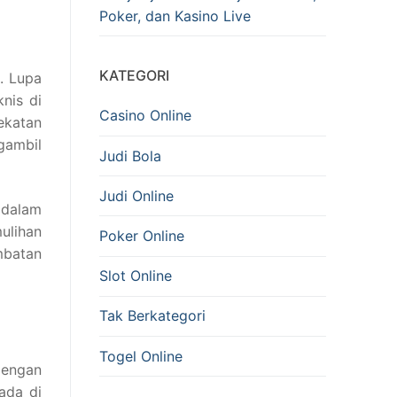
Poker, dan Kasino Live
KATEGORI
. Lupa
nis di
Casino Online
ekatan
gambil
Judi Bola
Judi Online
 dalam
ulihan
Poker Online
mbatan
Slot Online
Tak Berkategori
Togel Online
dengan
ada di