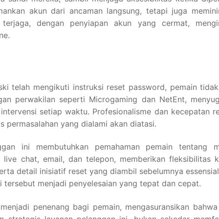
mankan akun dari ancaman langsung, tetapi juga meminim
terjaga, dengan penyiapan akun yang cermat, mengi
ne.
ski telah mengikuti instruksi reset password, pemain tidak
dengan perwakilan seperti Microgaming dan NetEnt, menyu
intervensi setiap waktu. Profesionalisme dan kecepatan r
as permasalahan yang dialami akan diatasi.
nggan ini membutuhkan pemahaman pemain tentang m
i live chat, email, dan telepon, memberikan fleksibilitas 
rta detail inisiatif reset yang diambil sebelumnya essensia
si tersebut menjadi penyelesaian yang tepat dan cepat.
menjadi penenang bagi pemain, mengasuransikan bahwa 