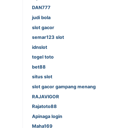
DAN777
judi bola
slot gacor
semar123 slot
idnslot
togel toto
bet88
situs slot
slot gacor gampang menang
RAJAVIGOR
Rajatoto88
Apinaga login
Maha169