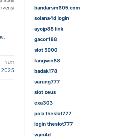
litasi
bandarsm605.com
rvensi
solana4d login
ayojp88 link
ne
,
gacor188
slot 5000
fangwin88
NEXT
r 2025
badak178
sarang777
slot zeus
exa303
pola theslot777
login theslot777
wyn4d