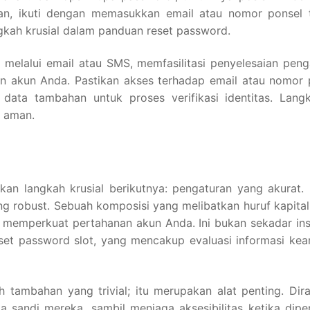
, ikuti dengan memasukkan email atau nomor ponsel t
gkah krusial dalam panduan reset password.
 melalui email atau SMS, memfasilitasi penyelesaian peng
an akun Anda. Pastikan akses terhadap email atau nomor 
data tambahan untuk proses verifikasi identitas. Langk
 aman.
an langkah krusial berikutnya: pengaturan yang akurat. 
 robust. Sebuah komposisi yang melibatkan huruf kapital,
uk memperkuat pertahanan akun Anda. Ini bukan sekadar inst
set password slot, yang mencakup evaluasi informasi ke
 tambahan yang trivial; itu merupakan alat penting. Dir
andi mereka, sambil menjaga aksesibilitas ketika diper