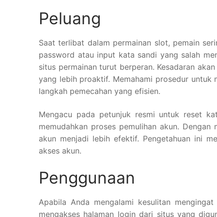
Peluang
Saat terlibat dalam permainan slot, pemain s
password atau input kata sandi yang salah men
situs permainan turut berperan. Kesadaran aka
yang lebih proaktif. Memahami prosedur untuk m
langkah pemecahan yang efisien.
Mengacu pada petunjuk resmi untuk reset kat
memudahkan proses pemulihan akun. Dengan m
akun menjadi lebih efektif. Pengetahuan ini
akses akun.
Penggunaan
Apabila Anda mengalami kesulitan mengingat 
mengakses halaman login dari situs yang digun