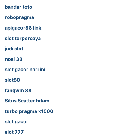
bandar toto
robopragma
apigacor88 link
slot terpercaya
judi slot
nos138
slot gacor hari ini
slot88
fangwin 88
Situs Scatter hitam
turbo pragma x1000
slot gacor
slot 777