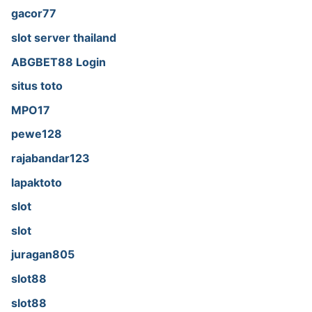
gacor77
slot server thailand
ABGBET88 Login
situs toto
MPO17
pewe128
rajabandar123
lapaktoto
slot
slot
juragan805
slot88
slot88