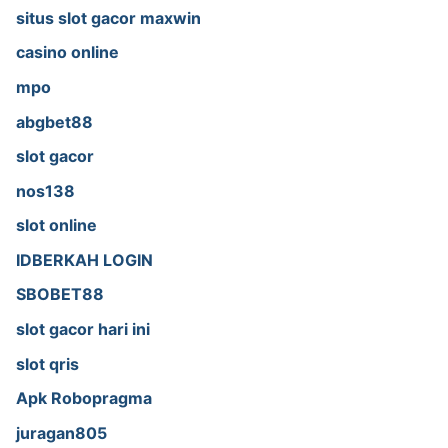
situs slot gacor maxwin
casino online
mpo
abgbet88
slot gacor
nos138
slot online
IDBERKAH LOGIN
SBOBET88
slot gacor hari ini
slot qris
Apk Robopragma
juragan805