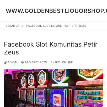
Lompat
ke
WWW.GOLDENBESTLIQUORSHOP
konten
BERANDA
FACEBOOK SLOT KOMUNITAS PETIR ZEUS
Cari:
Facebook Slot Komunitas Petir
Zeus
ADMIN
24 MARET 2025
JUDI ONLINE