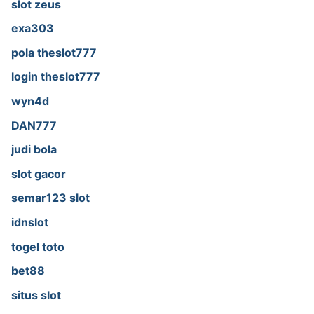
slot zeus
exa303
pola theslot777
login theslot777
wyn4d
DAN777
judi bola
slot gacor
semar123 slot
idnslot
togel toto
bet88
situs slot