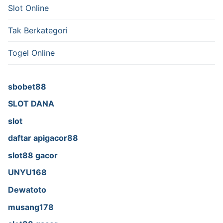
Slot Online
Tak Berkategori
Togel Online
sbobet88
SLOT DANA
slot
daftar apigacor88
slot88 gacor
UNYU168
Dewatoto
musang178