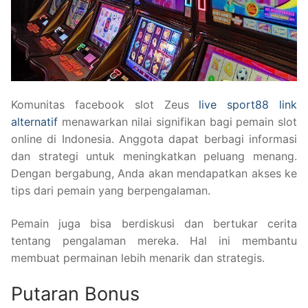
Komunitas facebook slot Zeus
live sport88 link
alternatif
menawarkan nilai signifikan bagi pemain slot
online di Indonesia. Anggota dapat berbagi informasi
dan strategi untuk meningkatkan peluang menang.
Dengan bergabung, Anda akan mendapatkan akses ke
tips dari pemain yang berpengalaman.
Pemain juga bisa berdiskusi dan bertukar cerita
tentang pengalaman mereka. Hal ini membantu
membuat permainan lebih menarik dan strategis.
Putaran Bonus