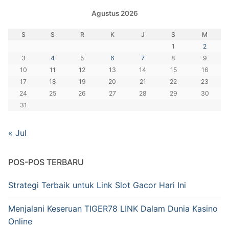
Agustus 2026
S
S
R
K
J
S
M
1
2
3
4
5
6
7
8
9
10
11
12
13
14
15
16
17
18
19
20
21
22
23
24
25
26
27
28
29
30
31
« Jul
POS-POS TERBARU
Strategi Terbaik untuk Link Slot Gacor Hari Ini
Menjalani Keseruan TIGER78 LINK Dalam Dunia Kasino
Online