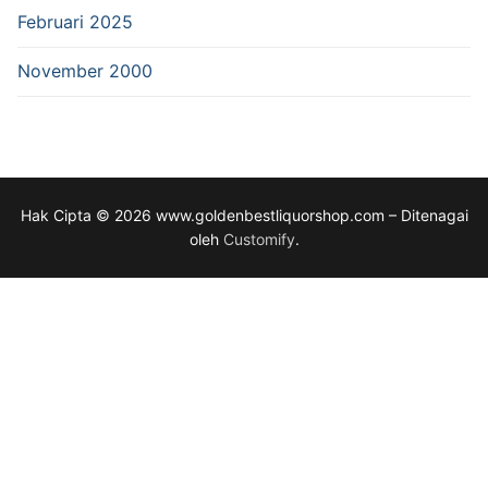
Februari 2025
November 2000
Hak Cipta © 2026 www.goldenbestliquorshop.com – Ditenagai
oleh
Customify
.