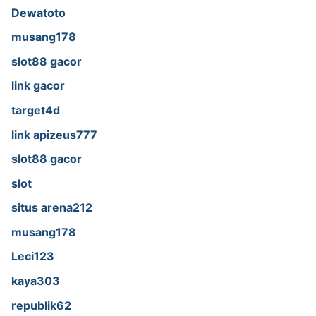
Dewatoto
musang178
slot88 gacor
link gacor
target4d
link apizeus777
slot88 gacor
slot
situs arena212
musang178
Leci123
kaya303
republik62