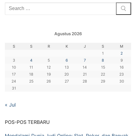
Cari:
Agustus 2026
S
S
R
K
J
S
M
1
2
3
4
5
6
7
8
9
10
11
12
13
14
15
16
17
18
19
20
21
22
23
24
25
26
27
28
29
30
31
« Jul
POS-POS TERBARU
Mendalami Dunia Judi Online: Slot, Poker, dan Banyak