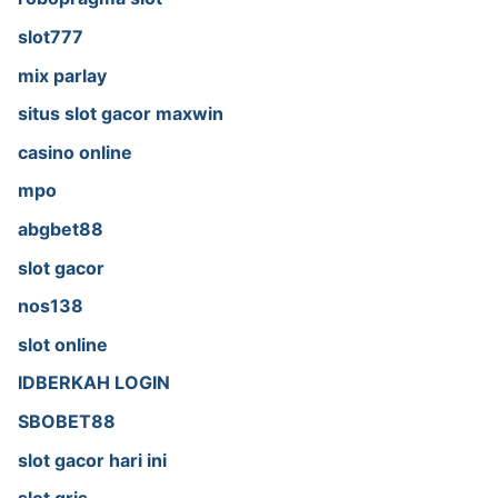
slot777
mix parlay
situs slot gacor maxwin
casino online
mpo
abgbet88
slot gacor
nos138
slot online
IDBERKAH LOGIN
SBOBET88
slot gacor hari ini