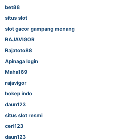
bet88
situs slot
slot gacor gampang menang
RAJAVIGOR
Rajatoto88
Apinaga login
Maha169
rajavigor
bokep indo
daun123
situs slot resmi
ceri123
daun123