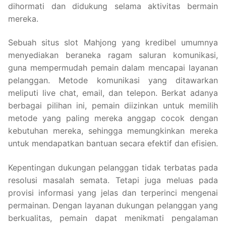
dihormati dan didukung selama aktivitas bermain
mereka.
Sebuah situs slot Mahjong yang kredibel umumnya
menyediakan beraneka ragam saluran komunikasi,
guna mempermudah pemain dalam mencapai layanan
pelanggan. Metode komunikasi yang ditawarkan
meliputi live chat, email, dan telepon. Berkat adanya
berbagai pilihan ini, pemain diizinkan untuk memilih
metode yang paling mereka anggap cocok dengan
kebutuhan mereka, sehingga memungkinkan mereka
untuk mendapatkan bantuan secara efektif dan efisien.
Kepentingan dukungan pelanggan tidak terbatas pada
resolusi masalah semata. Tetapi juga meluas pada
provisi informasi yang jelas dan terperinci mengenai
permainan. Dengan layanan dukungan pelanggan yang
berkualitas, pemain dapat menikmati pengalaman