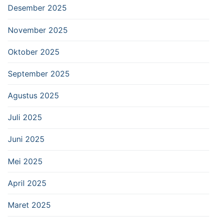
Desember 2025
November 2025
Oktober 2025
September 2025
Agustus 2025
Juli 2025
Juni 2025
Mei 2025
April 2025
Maret 2025