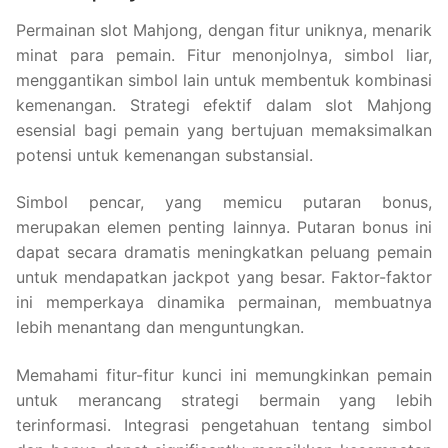
Permainan slot Mahjong, dengan fitur uniknya, menarik
minat para pemain. Fitur menonjolnya, simbol liar,
menggantikan simbol lain untuk membentuk kombinasi
kemenangan. Strategi efektif dalam slot Mahjong
esensial bagi pemain yang bertujuan memaksimalkan
potensi untuk kemenangan substansial.
Simbol pencar, yang memicu putaran bonus,
merupakan elemen penting lainnya. Putaran bonus ini
dapat secara dramatis meningkatkan peluang pemain
untuk mendapatkan jackpot yang besar. Faktor-faktor
ini memperkaya dinamika permainan, membuatnya
lebih menantang dan menguntungkan.
Memahami fitur-fitur kunci ini memungkinkan pemain
untuk merancang strategi bermain yang lebih
terinformasi. Integrasi pengetahuan tentang simbol