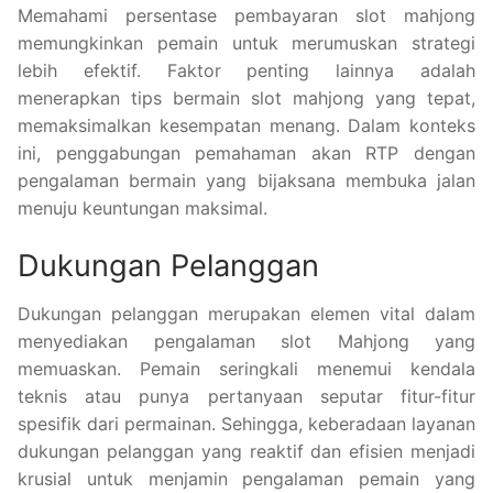
Memahami persentase pembayaran slot mahjong
memungkinkan pemain untuk merumuskan strategi
lebih efektif. Faktor penting lainnya adalah
menerapkan tips bermain slot mahjong yang tepat,
memaksimalkan kesempatan menang. Dalam konteks
ini, penggabungan pemahaman akan RTP dengan
pengalaman bermain yang bijaksana membuka jalan
menuju keuntungan maksimal.
Dukungan Pelanggan
Dukungan pelanggan merupakan elemen vital dalam
menyediakan pengalaman slot Mahjong yang
memuaskan. Pemain seringkali menemui kendala
teknis atau punya pertanyaan seputar fitur-fitur
spesifik dari permainan. Sehingga, keberadaan layanan
dukungan pelanggan yang reaktif dan efisien menjadi
krusial untuk menjamin pengalaman pemain yang