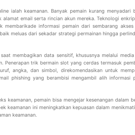
online ialah keamanan. Banyak pemain kurang menyadari 
k alamat email serta rincian akun mereka. Teknologi enkrip
uk membarikade informasi pemain dari sembarang akses i
rbaik meluas dari sekadar strategi permainan hingga perlin
 saat membagikan data sensitif, khususnya melalui media 
an. Penerapan trik bermain slot yang cerdas termasuk pem
ruf, angka, dan simbol, direkomendasikan untuk memp
email phishing yang berambisi mengambil alih informasi p
teks keamanan, pemain bisa mengejar kesenangan dalam b
pek keamanan ini meningkatkan kepuasan dalam menikmat
caman keamanan.