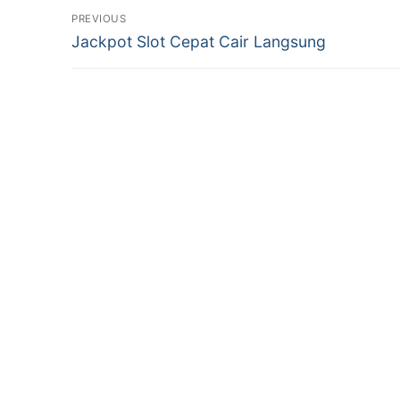
Navigasi
PREVIOUS
Previous
pos
Jackpot Slot Cepat Cair Langsung
post: