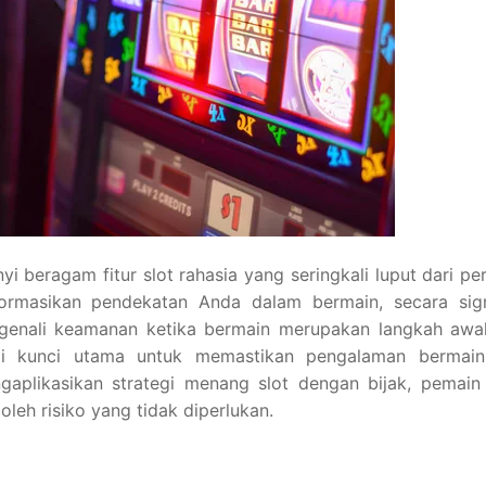
yi beragam fitur slot rahasia yang seringkali luput dari pe
formasikan pendekatan Anda dalam bermain, secara sign
enali keamanan ketika bermain merupakan langkah awa
adi kunci utama untuk memastikan pengalaman bermai
likasikan strategi menang slot dengan bijak, pemain
leh risiko yang tidak diperlukan.