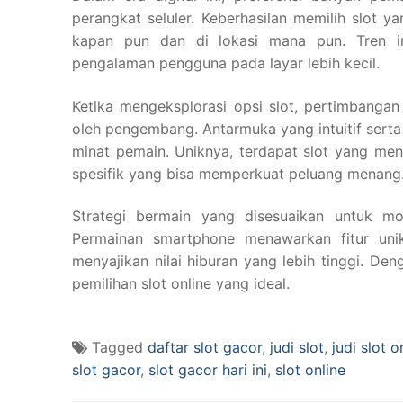
perangkat seluler. Keberhasilan memilih slot ya
kapan pun dan di lokasi mana pun. Tren 
pengalaman pengguna pada layar lebih kecil.
Ketika mengeksplorasi opsi slot, pertimbanga
oleh pengembang. Antarmuka yang intuitif serta 
minat pemain. Uniknya, terdapat slot yang men
spesifik yang bisa memperkuat peluang menang
Strategi bermain yang disesuaikan untuk mo
Permainan smartphone menawarkan fitur uni
menyajikan nilai hiburan yang lebih tinggi. Den
pemilihan slot online yang ideal.
Tagged
daftar slot gacor
,
judi slot
,
judi slot o
slot gacor
,
slot gacor hari ini
,
slot online