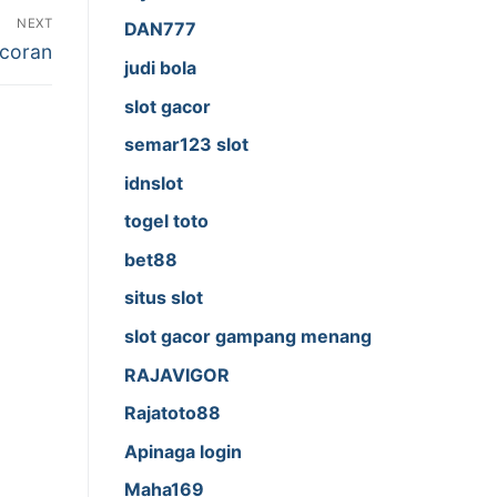
NEXT
DAN777
ocoran
judi bola
slot gacor
semar123 slot
idnslot
togel toto
bet88
situs slot
slot gacor gampang menang
RAJAVIGOR
Rajatoto88
Apinaga login
Maha169