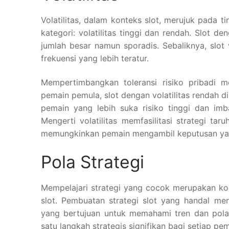
Volatilitas, dalam konteks slot, merujuk pada ti
kategori: volatilitas tinggi dan rendah. Slot 
jumlah besar namun sporadis. Sebaliknya, slot
frekuensi yang lebih teratur.
Mempertimbangkan toleransi risiko pribadi m
pemain pemula, slot dengan volatilitas rendah 
pemain yang lebih suka risiko tinggi dan imba
Mengerti volatilitas memfasilitasi strategi ta
memungkinkan pemain mengambil keputusan yang
Pola Strategi
Mempelajari strategi yang cocok merupakan ko
slot. Pembuatan strategi slot yang handal m
yang bertujuan untuk memahami tren dan pola
satu langkah strategis signifikan bagi setiap pem