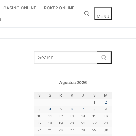
CASINO ONLINE
POKER ONLINE
MENU
N
Cari:
Cari:
Agustus 2026
S
S
R
K
J
S
M
1
2
3
4
5
6
7
8
9
10
11
12
13
14
15
16
17
18
19
20
21
22
23
24
25
26
27
28
29
30