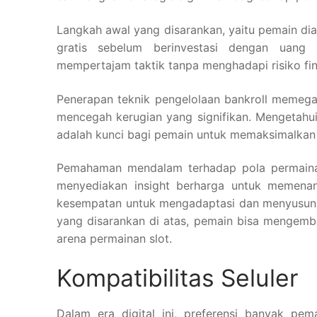
Langkah awal yang disarankan, yaitu pemain dia
gratis sebelum berinvestasi dengan uang
mempertajam taktik tanpa menghadapi risiko fin
Penerapan teknik pengelolaan bankroll memeg
mencegah kerugian yang signifikan. Mengetahui
adalah kunci bagi pemain untuk memaksimalkan
Pemahaman mendalam terhadap pola permainan 
menyediakan insight berharga untuk memenang
kesempatan untuk mengadaptasi dan menyusun s
yang disarankan di atas, pemain bisa mengemb
arena permainan slot.
Kompatibilitas Seluler
Dalam era digital ini, preferensi banyak pem