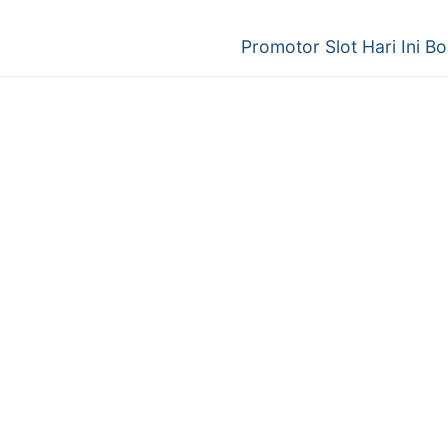
Next
Promotor Slot Hari Ini B
post: