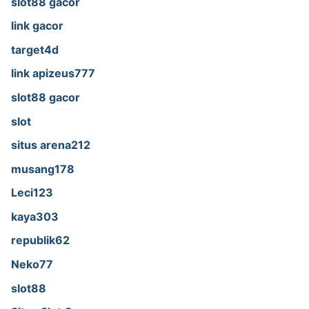
slot88 gacor
link gacor
target4d
link apizeus777
slot88 gacor
slot
situs arena212
musang178
Leci123
kaya303
republik62
Neko77
slot88