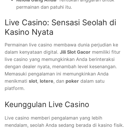
permainan dan patuhi itu.
Live Casino: Sensasi Seolah di
Kasino Nyata
Permainan live casino membawa dunia perjudian ke
dalam kenyataan digital.
Jili Slot Gacor
memiliki fitur
live casino yang memungkinkan Anda berinteraksi
dengan dealer nyata, menambah level kesenangan.
Memasuki pengalaman ini memungkinkan Anda
menikmati
slot
,
lotere
, dan
poker
dalam satu
platform.
Keunggulan Live Casino
Live casino memberi pengalaman yang lebih
mendalam, seolah Anda sedang berada di kasino fisik.