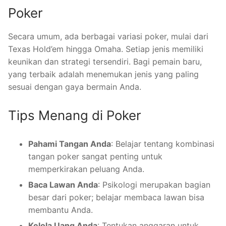
Poker
Secara umum, ada berbagai variasi poker, mulai dari
Texas Hold’em hingga Omaha. Setiap jenis memiliki
keunikan dan strategi tersendiri. Bagi pemain baru,
yang terbaik adalah menemukan jenis yang paling
sesuai dengan gaya bermain Anda.
Tips Menang di Poker
Pahami Tangan Anda
: Belajar tentang kombinasi
tangan poker sangat penting untuk
memperkirakan peluang Anda.
Baca Lawan Anda
: Psikologi merupakan bagian
besar dari poker; belajar membaca lawan bisa
membantu Anda.
Kelola Uang Anda
: Tentukan anggaran untuk