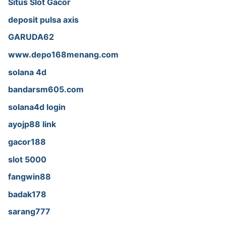
Situs Slot Gacor
deposit pulsa axis
GARUDA62
www.depo168menang.com
solana 4d
bandarsm605.com
solana4d login
ayojp88 link
gacor188
slot 5000
fangwin88
badak178
sarang777