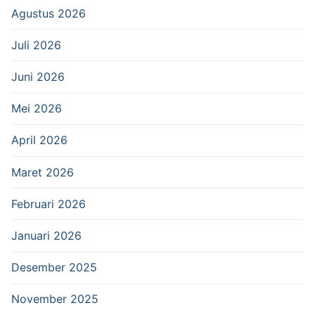
Agustus 2026
Juli 2026
Juni 2026
Mei 2026
April 2026
Maret 2026
Februari 2026
Januari 2026
Desember 2025
November 2025