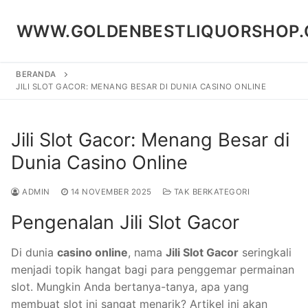
Lompat
ke
WWW.GOLDENBESTLIQUORSHOP
konten
BERANDA
Cari:
JILI SLOT GACOR: MENANG BESAR DI DUNIA CASINO ONLINE
Jili Slot Gacor: Menang Besar di
Dunia Casino Online
ADMIN
14 NOVEMBER 2025
TAK BERKATEGORI
Pengenalan Jili Slot Gacor
Di dunia
casino online
, nama
Jili Slot Gacor
seringkali
menjadi topik hangat bagi para penggemar permainan
slot. Mungkin Anda bertanya-tanya, apa yang
membuat slot ini sangat menarik? Artikel ini akan