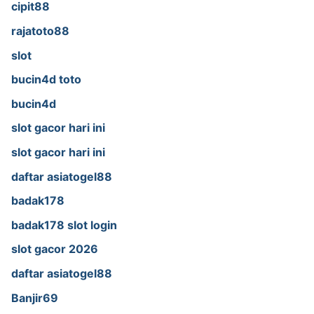
cipit88
rajatoto88
slot
bucin4d toto
bucin4d
slot gacor hari ini
slot gacor hari ini
daftar asiatogel88
badak178
badak178 slot login
slot gacor 2026
daftar asiatogel88
Banjir69