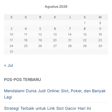
Agustus 2026
S
S
R
K
J
S
M
1
2
3
4
5
6
7
8
9
10
11
12
13
14
15
16
17
18
19
20
21
22
23
24
25
26
27
28
29
30
31
« Jul
POS-POS TERBARU
Mendalami Dunia Judi Online: Slot, Poker, dan Banyak
Lagi
Strategi Terbaik untuk Link Slot Gacor Hari Ini