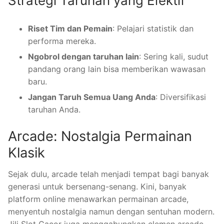
Strategi Taruhan yang Efektif
Riset Tim dan Pemain
: Pelajari statistik dan
performa mereka.
Ngobrol dengan taruhan lain
: Sering kali, sudut
pandang orang lain bisa memberikan wawasan
baru.
Jangan Taruh Semua Uang Anda
: Diversifikasi
taruhan Anda.
Arcade: Nostalgia Permainan
Klasik
Sejak dulu, arcade telah menjadi tempat bagi banyak
generasi untuk bersenang-senang. Kini, banyak
platform online menawarkan permainan arcade,
menyentuh nostalgia namun dengan sentuhan modern.