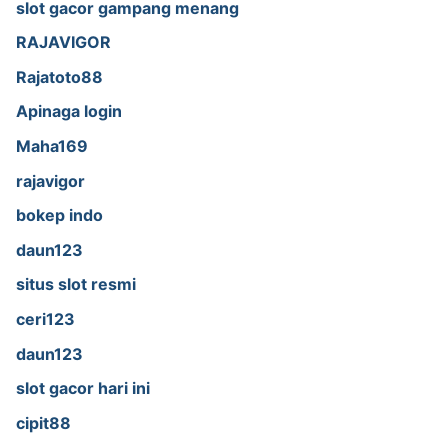
slot gacor gampang menang
RAJAVIGOR
Rajatoto88
Apinaga login
Maha169
rajavigor
bokep indo
daun123
situs slot resmi
ceri123
daun123
slot gacor hari ini
cipit88