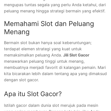
mengupas tuntas segala yang perlu Anda ketahui, dari
peluang menang hingga strategi bermain yang efektif.
Memahami Slot dan Peluang
Menang
Bermain slot bukan hanya soal keberuntungan;
terdapat elemen strategi yang kuat untuk
memaksimalkan peluang Anda.
Jili Slot Gacor
menawarkan peluang tinggi untuk menang,
membuatnya menjadi favorit di kalangan pemain. Mari
kita bicarakan lebih dalam tentang apa yang dimaksud
dengan slot gacor.
Apa itu Slot Gacor?
Istilah gacor dalam dunia slot merujuk pada mesin