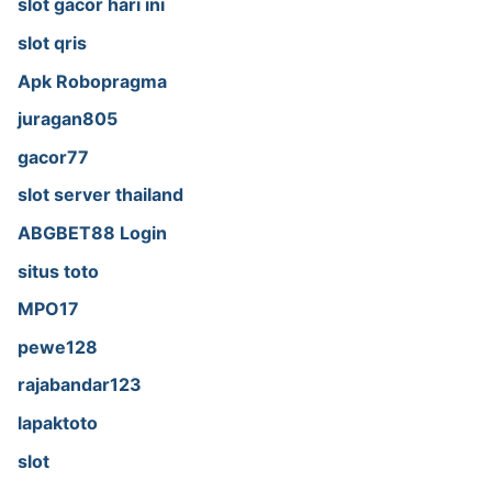
slot gacor hari ini
slot qris
Apk Robopragma
juragan805
gacor77
slot server thailand
ABGBET88 Login
situs toto
MPO17
pewe128
rajabandar123
lapaktoto
slot