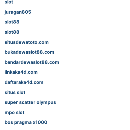
slot
juragan805
slot88
slot88
situsdewatoto.com
bukadewaslot88.com
bandardewaslot88.com
linkaka4d.com
daftaraka4d.com
situs slot
super scatter olympus
mpo slot
bos pragma x1000