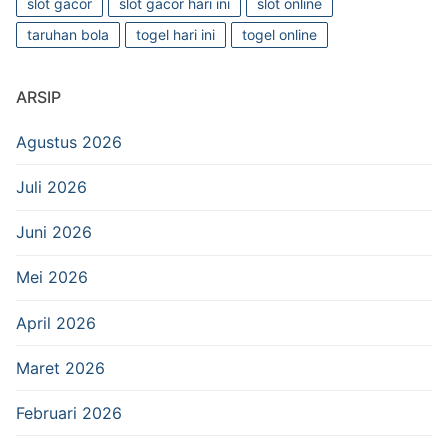
slot gacor
slot gacor hari ini
slot online
taruhan bola
togel hari ini
togel online
ARSIP
Agustus 2026
Juli 2026
Juni 2026
Mei 2026
April 2026
Maret 2026
Februari 2026