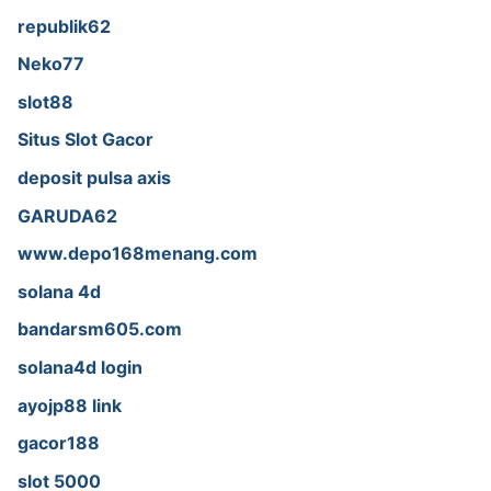
republik62
Neko77
slot88
Situs Slot Gacor
deposit pulsa axis
GARUDA62
www.depo168menang.com
solana 4d
bandarsm605.com
solana4d login
ayojp88 link
gacor188
slot 5000