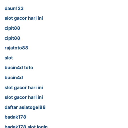
daun123
slot gacor hari ini
cipit88
cipit88
rajatoto88
slot
bucin4d toto
bucin4d
slot gacor hari ini
slot gacor hari ini
daftar asiatogel88
badak178
badak178 slot login