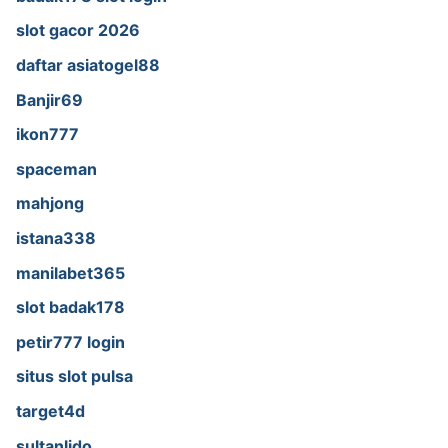
slot gacor 2026
daftar asiatogel88
Banjir69
ikon777
spaceman
mahjong
istana338
manilabet365
slot badak178
petir777 login
situs slot pulsa
target4d
sultanlido