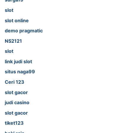
slot
slot online
demo pragmatic
NS2121
slot
link judi slot
situs naga99
Ceri 123
slot gacor
judi casino
slot gacor
tiket123