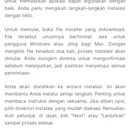
untuk memastikan aplikasi dapat digunakan dengan
baik. Anda perlu mengikuti langkah-langkah instalasi
dengan teliti.
Untuk memulai, buka file installer yang didownload.
File tersebut umumnya berformat .exe untuk
pengguna Windows atau .dmg bagi Mac. Dengan
mengklik file tersebut dua kali, proses instalasi akan
dimulai. Anda mungkin diminta untuk mengonfirmasi
sebelum melanjutkan, jadi pastikan menyetujui semua
permintaan.
Anda akan diarahkan ke wizard instalasi. Ini akan
membantu Anda melalui setiap langkah. Penting untuk
membaca instruksi dengan seksama. Jika diberi opsi,
pilih direktori instalasi yang mudah diakses. Kemudian,
ikuti petunjuk di layar, klik “Next” atau “Lanjutkan”
sampai proses selesai.