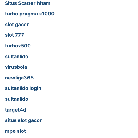
Situs Scatter hitam
turbo pragma x1000
slot gacor
slot 777
turbox500
sultanlido
virusbola
newliga365
sultanlido login
sultanlido
target4d
situs slot gacor
mpo slot