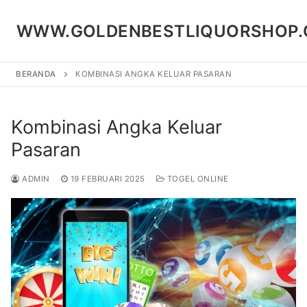
Lompat
ke
WWW.GOLDENBESTLIQUORSHOP
konten
BERANDA
KOMBINASI ANGKA KELUAR PASARAN
Cari:
Kombinasi Angka Keluar
Pasaran
ADMIN
19 FEBRUARI 2025
TOGEL ONLINE