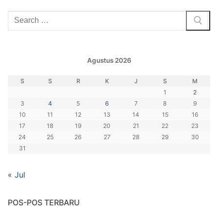
Cari:
Agustus 2026
S
S
R
K
J
S
M
1
2
3
4
5
6
7
8
9
10
11
12
13
14
15
16
17
18
19
20
21
22
23
24
25
26
27
28
29
30
31
« Jul
POS-POS TERBARU