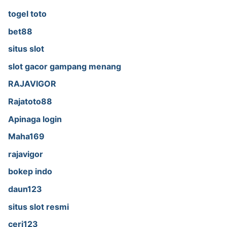
togel toto
bet88
situs slot
slot gacor gampang menang
RAJAVIGOR
Rajatoto88
Apinaga login
Maha169
rajavigor
bokep indo
daun123
situs slot resmi
ceri123