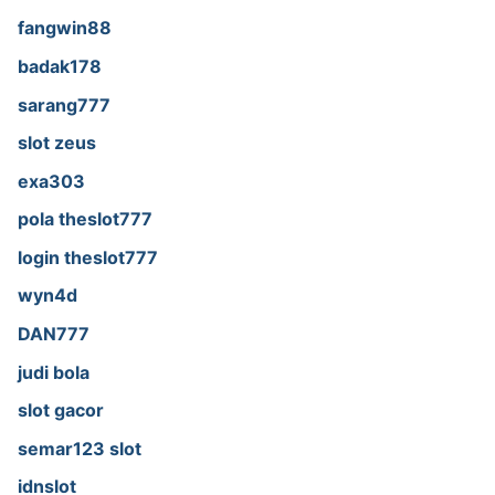
fangwin88
badak178
sarang777
slot zeus
exa303
pola theslot777
login theslot777
wyn4d
DAN777
judi bola
slot gacor
semar123 slot
idnslot