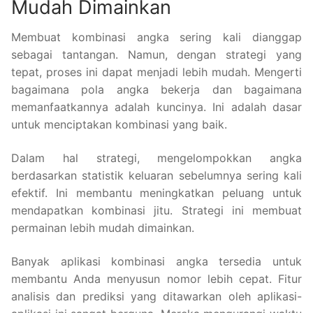
Mudah Dimainkan
Membuat kombinasi angka sering kali dianggap
sebagai tantangan. Namun, dengan strategi yang
tepat, proses ini dapat menjadi lebih mudah. Mengerti
bagaimana pola angka bekerja dan bagaimana
memanfaatkannya adalah kuncinya. Ini adalah dasar
untuk menciptakan kombinasi yang baik.
Dalam hal strategi, mengelompokkan angka
berdasarkan statistik keluaran sebelumnya sering kali
efektif. Ini membantu meningkatkan peluang untuk
mendapatkan kombinasi jitu. Strategi ini membuat
permainan lebih mudah dimainkan.
Banyak aplikasi kombinasi angka tersedia untuk
membantu Anda menyusun nomor lebih cepat. Fitur
analisis dan prediksi yang ditawarkan oleh aplikasi-