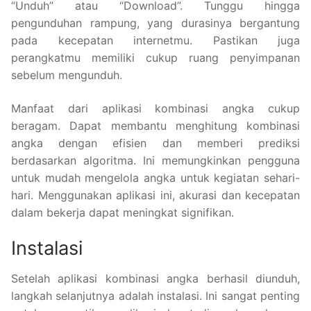
“Unduh” atau “Download”. Tunggu hingga
pengunduhan rampung, yang durasinya bergantung
pada kecepatan internetmu. Pastikan juga
perangkatmu memiliki cukup ruang penyimpanan
sebelum mengunduh.
Manfaat dari aplikasi kombinasi angka cukup
beragam. Dapat membantu menghitung kombinasi
angka dengan efisien dan memberi prediksi
berdasarkan algoritma. Ini memungkinkan pengguna
untuk mudah mengelola angka untuk kegiatan sehari-
hari. Menggunakan aplikasi ini, akurasi dan kecepatan
dalam bekerja dapat meningkat signifikan.
Instalasi
Setelah aplikasi kombinasi angka berhasil diunduh,
langkah selanjutnya adalah instalasi. Ini sangat penting