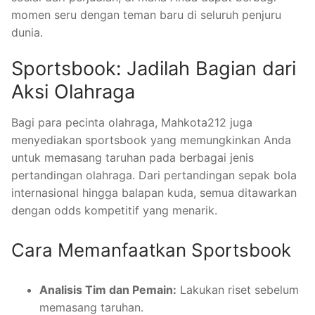
momen seru dengan teman baru di seluruh penjuru
dunia.
Sportsbook: Jadilah Bagian dari
Aksi Olahraga
Bagi para pecinta olahraga, Mahkota212 juga
menyediakan sportsbook yang memungkinkan Anda
untuk memasang taruhan pada berbagai jenis
pertandingan olahraga. Dari pertandingan sepak bola
internasional hingga balapan kuda, semua ditawarkan
dengan odds kompetitif yang menarik.
Cara Memanfaatkan Sportsbook
Analisis Tim dan Pemain:
Lakukan riset sebelum
memasang taruhan.