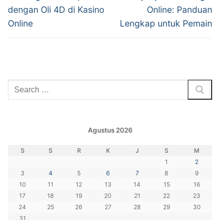
post:
post:
dengan Oli 4D di Kasino
Online: Panduan
Online
Lengkap untuk Pemain
Cari:
Agustus 2026
S
S
R
K
J
S
M
1
2
3
4
5
6
7
8
9
10
11
12
13
14
15
16
17
18
19
20
21
22
23
24
25
26
27
28
29
30
31