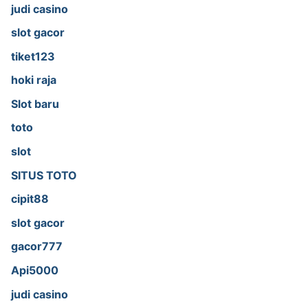
judi casino
slot gacor
tiket123
hoki raja
Slot baru
toto
slot
SITUS TOTO
cipit88
slot gacor
gacor777
Api5000
judi casino