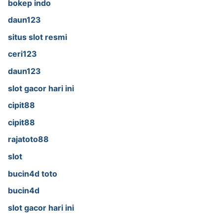
bokep indo
daun123
situs slot resmi
ceri123
daun123
slot gacor hari ini
cipit88
cipit88
rajatoto88
slot
bucin4d toto
bucin4d
slot gacor hari ini