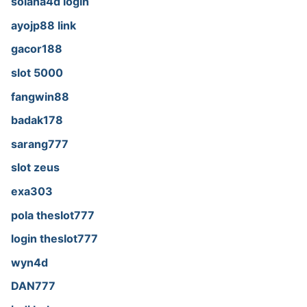
solana4d login
ayojp88 link
gacor188
slot 5000
fangwin88
badak178
sarang777
slot zeus
exa303
pola theslot777
login theslot777
wyn4d
DAN777