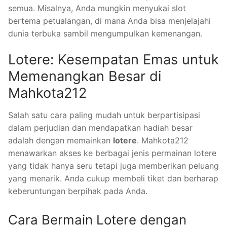
semua. Misalnya, Anda mungkin menyukai slot
bertema petualangan, di mana Anda bisa menjelajahi
dunia terbuka sambil mengumpulkan kemenangan.
Lotere: Kesempatan Emas untuk
Memenangkan Besar di
Mahkota212
Salah satu cara paling mudah untuk berpartisipasi
dalam perjudian dan mendapatkan hadiah besar
adalah dengan memainkan
lotere
. Mahkota212
menawarkan akses ke berbagai jenis permainan lotere
yang tidak hanya seru tetapi juga memberikan peluang
yang menarik. Anda cukup membeli tiket dan berharap
keberuntungan berpihak pada Anda.
Cara Bermain Lotere dengan