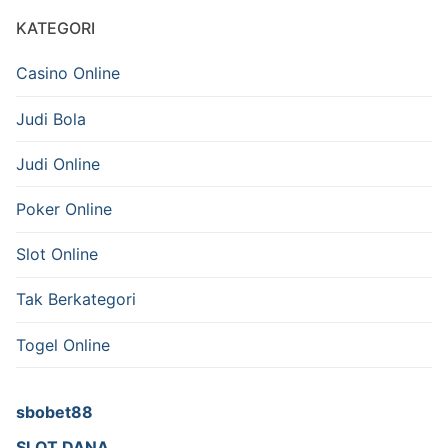
KATEGORI
Casino Online
Judi Bola
Judi Online
Poker Online
Slot Online
Tak Berkategori
Togel Online
sbobet88
SLOT DANA