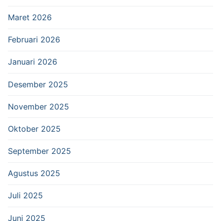
Maret 2026
Februari 2026
Januari 2026
Desember 2025
November 2025
Oktober 2025
September 2025
Agustus 2025
Juli 2025
Juni 2025