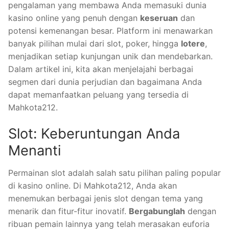
pengalaman yang membawa Anda memasuki dunia
kasino online yang penuh dengan
keseruan
dan
potensi kemenangan besar. Platform ini menawarkan
banyak pilihan mulai dari slot, poker, hingga
lotere
,
menjadikan setiap kunjungan unik dan mendebarkan.
Dalam artikel ini, kita akan menjelajahi berbagai
segmen dari dunia perjudian dan bagaimana Anda
dapat memanfaatkan peluang yang tersedia di
Mahkota212.
Slot: Keberuntungan Anda
Menanti
Permainan slot adalah salah satu pilihan paling popular
di kasino online. Di Mahkota212, Anda akan
menemukan berbagai jenis slot dengan tema yang
menarik dan fitur-fitur inovatif.
Bergabunglah
dengan
ribuan pemain lainnya yang telah merasakan euforia