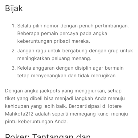
Bijak
Selalu pilih nomor dengan penuh pertimbangan.
Beberapa pemain percaya pada angka
keberuntungan pribadi mereka.
Jangan ragu untuk bergabung dengan grup untuk
meningkatkan peluang menang.
Kelola anggaran dengan disiplin agar bermain
tetap menyenangkan dan tidak merugikan.
Dengan angka jackpots yang menggiurkan, setiap
tiket yang dibeli bisa menjadi langkah Anda menuju
kehidupan yang lebih baik. Berpartisipasi di lotere
Mahkota212 adalah seperti memegang kunci menuju
pintu keberuntungan Anda.
Poker: Tantangan dan