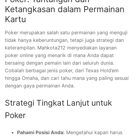
Ketangkasan dalam Permainan
Kartu
Poker merupakan salah satu permainan yang menguji
tidak hanya keberuntungan, tetapi juga strategi dan
keterampilan. Mahkota212 menyediakan layanan
poker online yang menarik di mana Anda dapat
bersaing dengan pemain lain dari seluruh dunia.
Cobalah berbagai jenis poker, dari Texas Hold’em
hingga Omaha, dan cari tahu mana yang paling sesuai
dengan gaya permainan Anda.
Strategi Tingkat Lanjut untuk
Poker
Pahami Posisi Anda:
Mengetahui kapan harus