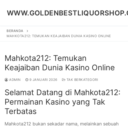
Lompat
ke
WWW.GOLDENBESTLIQUORSHOP
konten
BERANDA
Cari:
MAHKOTA212: TEMUKAN KEAJAIBAN DUNIA KASINO ONLINE
Mahkota212: Temukan
Keajaiban Dunia Kasino Online
ADMIN
9 JANUARI 2026
TAK BERKATEGORI
Selamat Datang di Mahkota212:
Permainan Kasino yang Tak
Terbatas
Mahkota212 bukan sekadar nama, melainkan sebuah