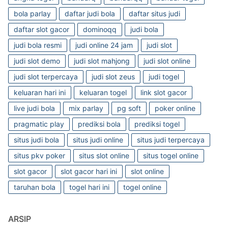
bola parlay
daftar judi bola
daftar situs judi
daftar slot gacor
dominoqq
judi bola
judi bola resmi
judi online 24 jam
judi slot
judi slot demo
judi slot mahjong
judi slot online
judi slot terpercaya
judi slot zeus
judi togel
keluaran hari ini
keluaran togel
link slot gacor
live judi bola
mix parlay
pg soft
poker online
pragmatic play
prediksi bola
prediksi togel
situs judi bola
situs judi online
situs judi terpercaya
situs pkv poker
situs slot online
situs togel online
slot gacor
slot gacor hari ini
slot online
taruhan bola
togel hari ini
togel online
ARSIP