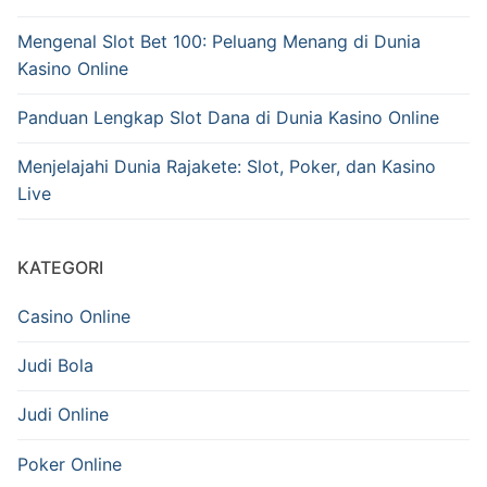
Mengenal Slot Bet 100: Peluang Menang di Dunia
Kasino Online
Panduan Lengkap Slot Dana di Dunia Kasino Online
Menjelajahi Dunia Rajakete: Slot, Poker, dan Kasino
Live
KATEGORI
Casino Online
Judi Bola
Judi Online
Poker Online