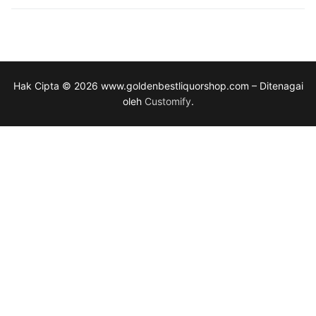
Hak Cipta © 2026 www.goldenbestliquorshop.com – Ditenagai
oleh
Customify
.