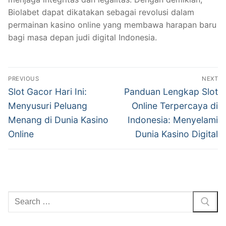
Biolabet dapat dikatakan sebagai revolusi dalam
permainan kasino online yang membawa harapan baru
bagi masa depan judi digital Indonesia.
Navigasi
PREVIOUS
NEXT
pos
Previous
Next
Slot Gacor Hari Ini:
Panduan Lengkap Slot
post:
post:
Menyusuri Peluang
Online Terpercaya di
Menang di Dunia Kasino
Indonesia: Menyelami
Online
Dunia Kasino Digital
Cari: