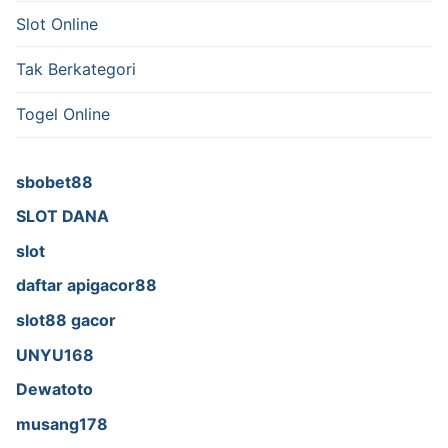
Slot Online
Tak Berkategori
Togel Online
sbobet88
SLOT DANA
slot
daftar apigacor88
slot88 gacor
UNYU168
Dewatoto
musang178