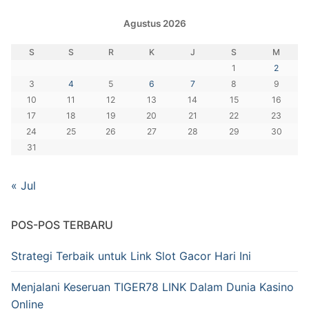
Agustus 2026
S
S
R
K
J
S
M
1
2
3
4
5
6
7
8
9
10
11
12
13
14
15
16
17
18
19
20
21
22
23
24
25
26
27
28
29
30
31
« Jul
POS-POS TERBARU
Strategi Terbaik untuk Link Slot Gacor Hari Ini
Menjalani Keseruan TIGER78 LINK Dalam Dunia Kasino
Online