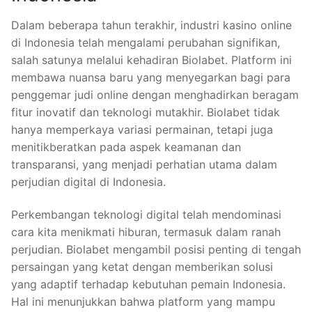
Dalam beberapa tahun terakhir, industri kasino online
di Indonesia telah mengalami perubahan signifikan,
salah satunya melalui kehadiran Biolabet. Platform ini
membawa nuansa baru yang menyegarkan bagi para
penggemar judi online dengan menghadirkan beragam
fitur inovatif dan teknologi mutakhir. Biolabet tidak
hanya memperkaya variasi permainan, tetapi juga
menitikberatkan pada aspek keamanan dan
transparansi, yang menjadi perhatian utama dalam
perjudian digital di Indonesia.
Perkembangan teknologi digital telah mendominasi
cara kita menikmati hiburan, termasuk dalam ranah
perjudian. Biolabet mengambil posisi penting di tengah
persaingan yang ketat dengan memberikan solusi
yang adaptif terhadap kebutuhan pemain Indonesia.
Hal ini menunjukkan bahwa platform yang mampu