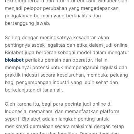
teknologi terbaru dan fitur-fitur edukatif, Biolabet siap
menjadi pelopor perubahan yang mengedepankan
pengalaman bermain yang berkualitas dan
bertanggung jawab.
Seiring dengan meningkatnya kesadaran akan
pentingnya aspek legalitas dan etika dalam judi online,
Biolabet juga berperan sebagai model dalam mengatur
biolabet
perilaku pemain dan operator. Hal ini
mempunyai potensi untuk mempengaruhi regulasi dan
praktik industri secara keseluruhan, membuka peluang
bagi pengembangan industri yang lebih sehat dan
berkelanjutan di tanah air.
Oleh karena itu, bagi para pecinta judi online di
Indonesia, memahami dan memanfaatkan platform
seperti Biolabet adalah langkah penting untuk
menikmati permainan secara maksimal dengan tetap
menjaga integritas dan legalitas. Dengan demikian,