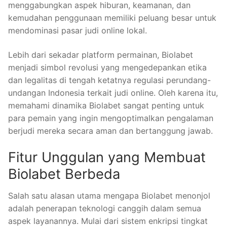
menggabungkan aspek hiburan, keamanan, dan
kemudahan penggunaan memiliki peluang besar untuk
mendominasi pasar judi online lokal.
Lebih dari sekadar platform permainan, Biolabet
menjadi simbol revolusi yang mengedepankan etika
dan legalitas di tengah ketatnya regulasi perundang-
undangan Indonesia terkait judi online. Oleh karena itu,
memahami dinamika Biolabet sangat penting untuk
para pemain yang ingin mengoptimalkan pengalaman
berjudi mereka secara aman dan bertanggung jawab.
Fitur Unggulan yang Membuat
Biolabet Berbeda
Salah satu alasan utama mengapa Biolabet menonjol
adalah penerapan teknologi canggih dalam semua
aspek layanannya. Mulai dari sistem enkripsi tingkat