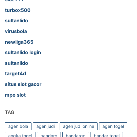
turbox500
sultanlido
virusbola
newliga365
sultanlido login
sultanlido
target4d
situs slot gacor
mpo slot
TAG
agen bola
agen judi
agen judi online
agen togel
angka togel
bandarq
bandarqq
bandar togel