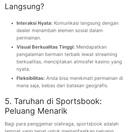
Langsung?
Interaksi Nyata:
Komunikasi langsung dengan
dealer menambah elemen sosial dalam
permainan.
Visual Berkualitas Tinggi:
Mendapatkan
pengalaman bermain terbaik lewat streaming
berkualitas, menciptakan atmosfer kasino yang
nyata.
Fleksibilitas:
Anda bisa menikmati permainan di
mana saja, bebas dari batasan geografis.
5. Taruhan di Sportsbook:
Peluang Menarik
Bagi para penggemar olahraga, sportsbook adalah
tempat yang tepat untuk memanfaatkan peluang