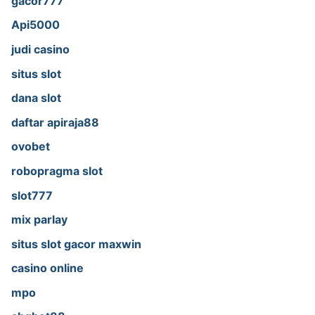
gacor777
Api5000
judi casino
situs slot
dana slot
daftar apiraja88
ovobet
robopragma slot
slot777
mix parlay
situs slot gacor maxwin
casino online
mpo