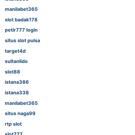
manilabet365
slot badak178
petir777 login
situs slot pulsa
target4d
sultanlido
slot88
istana386
istana338
manilabet365
situs naga99
rtp slot
slot777