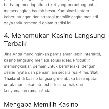
berharap mendapatkan tiket yang beruntung untuk
memenangkan hadiah besar. Kombinasi antara
keberuntungan dan strategi memilih angka menjadi
daya tarik tersendiri dalam tradisi ini.
4. Menemukan Kasino Langsung
Terbaik
Jika Anda menginginkan pengalaman lebih interaktif,
kasino langsung menjadi solusi ideal. Produk ini
memungkinkan pemain untuk berinteraksi dengan
dealer nyata dan pemain lain secara real-time.
Slot
Thailand
di kasino langsung membuka kesempatan
untuk merasakan atmosfer kasino fisik dari
kenyamanan rumah Anda.
Mengapa Memilih Kasino