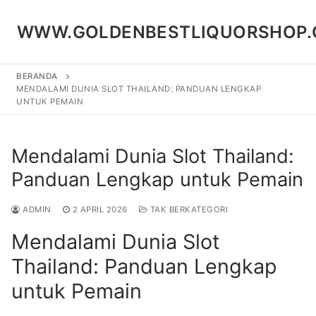
Lompat
ke
WWW.GOLDENBESTLIQUORSHOP
konten
BERANDA
Cari:
MENDALAMI DUNIA SLOT THAILAND: PANDUAN LENGKAP
UNTUK PEMAIN
Mendalami Dunia Slot Thailand:
Panduan Lengkap untuk Pemain
ADMIN
2 APRIL 2026
TAK BERKATEGORI
Mendalami Dunia Slot
Thailand: Panduan Lengkap
untuk Pemain