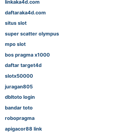
linkaka4d.com
daftaraka4d.com
situs slot
super scatter olympus
mpo slot
bos pragma x1000
daftar target4d
slotx50000
juragan805
dbltoto login
bandar toto
robopragma
apigacor88 link