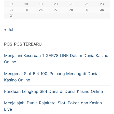
17
18
19
20
21
22
23
24
25
26
27
28
29
30
31
« Jul
POS-POS TERBARU
Menjalani Keseruan TIGER78 LINK Dalam Dunia Kasino
Online
Mengenal Slot Bet 100: Peluang Menang di Dunia
Kasino Online
Panduan Lengkap Slot Dana di Dunia Kasino Online
Menjelajahi Dunia Rajakete: Slot, Poker, dan Kasino
Live