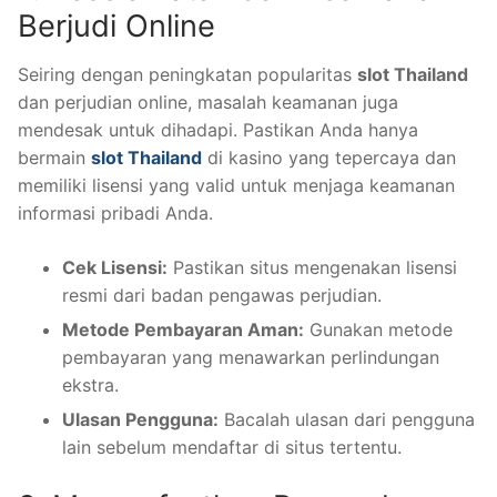
Berjudi Online
Seiring dengan peningkatan popularitas
slot Thailand
dan perjudian online, masalah keamanan juga
mendesak untuk dihadapi. Pastikan Anda hanya
bermain
slot Thailand
di kasino yang tepercaya dan
memiliki lisensi yang valid untuk menjaga keamanan
informasi pribadi Anda.
Cek Lisensi:
Pastikan situs mengenakan lisensi
resmi dari badan pengawas perjudian.
Metode Pembayaran Aman:
Gunakan metode
pembayaran yang menawarkan perlindungan
ekstra.
Ulasan Pengguna:
Bacalah ulasan dari pengguna
lain sebelum mendaftar di situs tertentu.