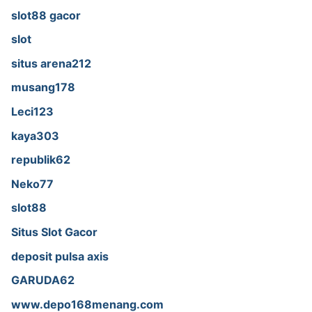
slot88 gacor
slot
situs arena212
musang178
Leci123
kaya303
republik62
Neko77
slot88
Situs Slot Gacor
deposit pulsa axis
GARUDA62
www.depo168menang.com