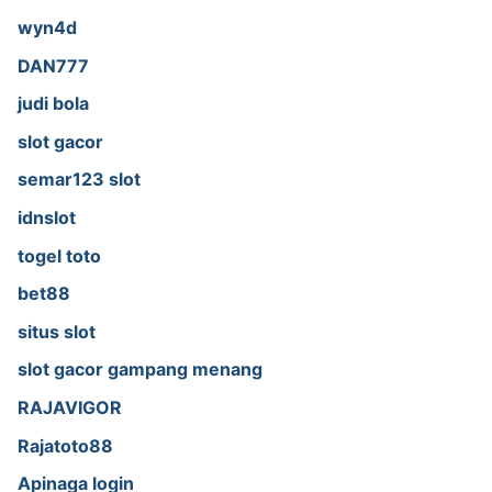
wyn4d
DAN777
judi bola
slot gacor
semar123 slot
idnslot
togel toto
bet88
situs slot
slot gacor gampang menang
RAJAVIGOR
Rajatoto88
Apinaga login