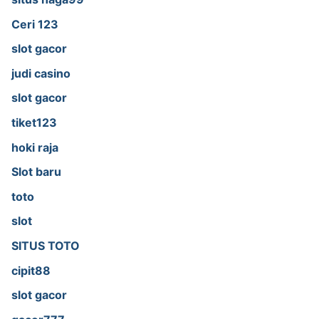
Ceri 123
slot gacor
judi casino
slot gacor
tiket123
hoki raja
Slot baru
toto
slot
SITUS TOTO
cipit88
slot gacor