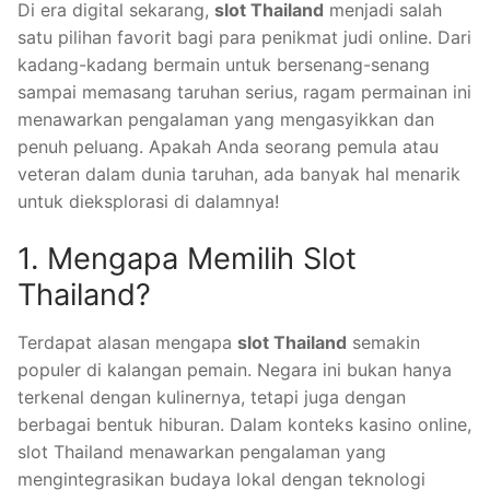
Di era digital sekarang,
slot Thailand
menjadi salah
satu pilihan favorit bagi para penikmat judi online. Dari
kadang-kadang bermain untuk bersenang-senang
sampai memasang taruhan serius, ragam permainan ini
menawarkan pengalaman yang mengasyikkan dan
penuh peluang. Apakah Anda seorang pemula atau
veteran dalam dunia taruhan, ada banyak hal menarik
untuk dieksplorasi di dalamnya!
1. Mengapa Memilih Slot
Thailand?
Terdapat alasan mengapa
slot Thailand
semakin
populer di kalangan pemain. Negara ini bukan hanya
terkenal dengan kulinernya, tetapi juga dengan
berbagai bentuk hiburan. Dalam konteks kasino online,
slot Thailand menawarkan pengalaman yang
mengintegrasikan budaya lokal dengan teknologi