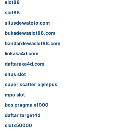
slot88
slot88
situsdewatoto.com
bukadewaslot88.com
bandardewaslot88.com
linkaka4d.com
daftaraka4d.com
situs slot
super scatter olympus
mpo slot
bos pragma x1000
daftar target4d
slotx50000