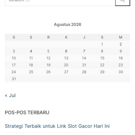
Agustus 2026
S
S
R
K
J
S
M
1
2
3
4
5
6
7
8
9
10
11
12
13
14
15
16
17
18
19
20
21
22
23
24
25
26
27
28
29
30
31
« Jul
POS-POS TERBARU
Strategi Terbaik untuk Link Slot Gacor Hari Ini