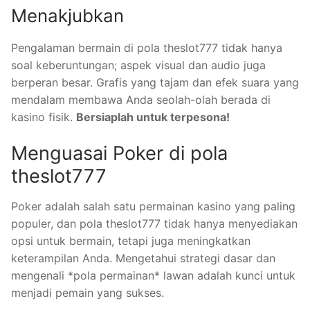
Menakjubkan
Pengalaman bermain di pola theslot777 tidak hanya
soal keberuntungan; aspek visual dan audio juga
berperan besar. Grafis yang tajam dan efek suara yang
mendalam membawa Anda seolah-olah berada di
kasino fisik.
Bersiaplah untuk terpesona!
Menguasai Poker di pola
theslot777
Poker adalah salah satu permainan kasino yang paling
populer, dan pola theslot777 tidak hanya menyediakan
opsi untuk bermain, tetapi juga meningkatkan
keterampilan Anda. Mengetahui strategi dasar dan
mengenali *pola permainan* lawan adalah kunci untuk
menjadi pemain yang sukses.