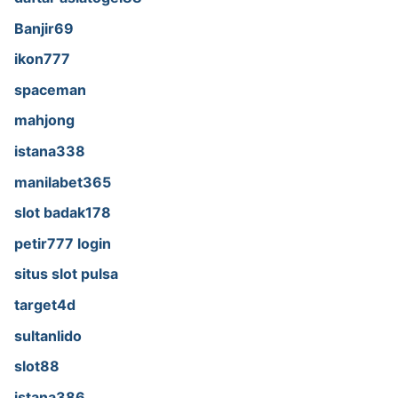
Banjir69
ikon777
spaceman
mahjong
istana338
manilabet365
slot badak178
petir777 login
situs slot pulsa
target4d
sultanlido
slot88
istana386