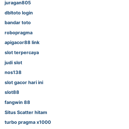
juragan805
dbltoto login
bandar toto
robopragma
apigacor88 link
slot terpercaya
judi slot
nos138
slot gacor hari ini
slot88
fangwin 88
Situs Scatter hitam
turbo pragma x1000