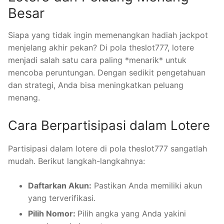
Besar
Siapa yang tidak ingin memenangkan hadiah jackpot
menjelang akhir pekan? Di pola theslot777, lotere
menjadi salah satu cara paling *menarik* untuk
mencoba peruntungan. Dengan sedikit pengetahuan
dan strategi, Anda bisa meningkatkan peluang
menang.
Cara Berpartisipasi dalam Lotere
Partisipasi dalam lotere di pola theslot777 sangatlah
mudah. Berikut langkah-langkahnya:
Daftarkan Akun:
Pastikan Anda memiliki akun
yang terverifikasi.
Pilih Nomor:
Pilih angka yang Anda yakini