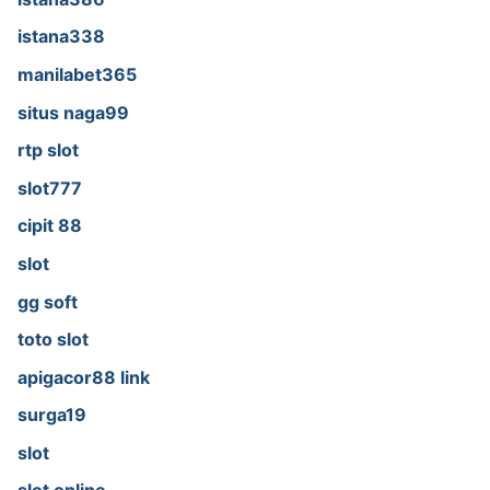
istana338
manilabet365
situs naga99
rtp slot
slot777
cipit 88
slot
gg soft
toto slot
apigacor88 link
surga19
slot