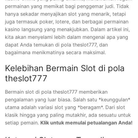
permainan yang memikat bagi penggemar judi. Tidak
hanya sekadar menyajikan slot yang menarik, tetapi
juga termasuk poker, lotere, dan berbagai permainan
kasino langsung yang menakjubkan. Dalam artikel ini,
kita akan menyelami lebih dalam mengenai apa yang
dapat Anda temukan di pola theslot777, dan
bagaimana menikmatinya secara maksimal.
Kelebihan Bermain Slot di pola
theslot777
Bermain slot di pola theslot777 memberikan
pengalaman yang luar biasa. Salah satu *keunggulan*
utama adalah variasi slot yang *beragam*. Dari slot
klasik hingga yang paling mutakhir, ada sesuatu untuk
setiap pemain.
Klik untuk memulai petualangan Anda!