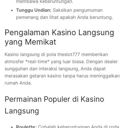
membawa keberuntungan.
Tunggu Undian:
Saksikan pengumuman
pemenang dan lihat apakah Anda beruntung.
Pengalaman Kasino Langsung
yang Memikat
Kasino langsung di pola theslot777 memberikan
atmosfer *real-time* yang luar biasa. Dengan dealer
sungguhan dan interaksi langsung, Anda dapat
merasakan getaran kasino tanpa harus meninggalkan
rumah Anda.
Permainan Populer di Kasino
Langsung
Roulette:
Cobalah keberuntungan Anda di roda