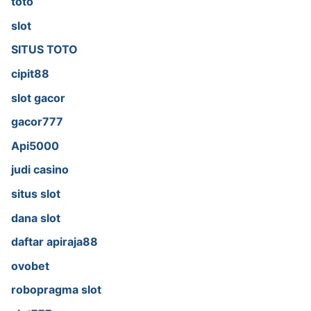
toto
slot
SITUS TOTO
cipit88
slot gacor
gacor777
Api5000
judi casino
situs slot
dana slot
daftar apiraja88
ovobet
robopragma slot