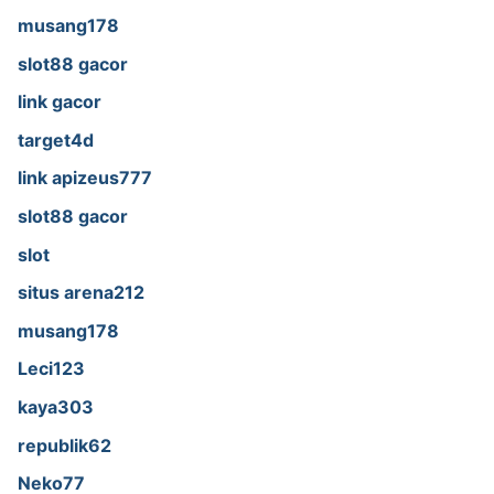
musang178
slot88 gacor
link gacor
target4d
link apizeus777
slot88 gacor
slot
situs arena212
musang178
Leci123
kaya303
republik62
Neko77