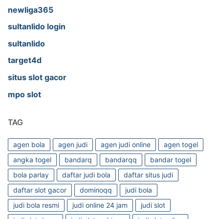
newliga365
sultanlido login
sultanlido
target4d
situs slot gacor
mpo slot
TAG
agen bola
agen judi
agen judi online
agen togel
angka togel
bandarq
bandarqq
bandar togel
bola parlay
daftar judi bola
daftar situs judi
daftar slot gacor
dominoqq
judi bola
judi bola resmi
judi online 24 jam
judi slot