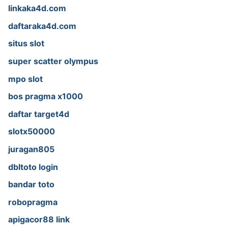
linkaka4d.com
daftaraka4d.com
situs slot
super scatter olympus
mpo slot
bos pragma x1000
daftar target4d
slotx50000
juragan805
dbltoto login
bandar toto
robopragma
apigacor88 link