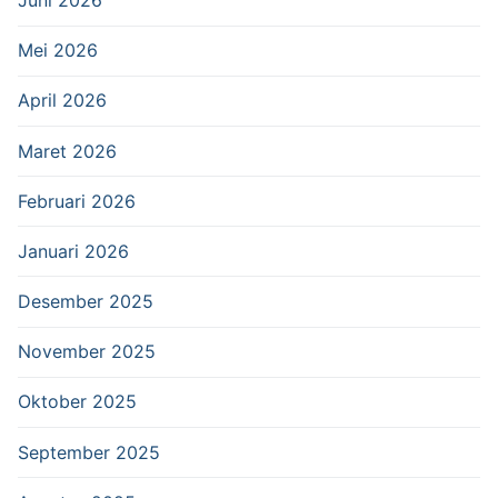
Mei 2026
April 2026
Maret 2026
Februari 2026
Januari 2026
Desember 2025
November 2025
Oktober 2025
September 2025