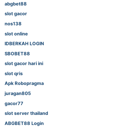
abgbet88
slot gacor
nos138
slot online
IDBERKAH LOGIN
SBOBET88
slot gacor hari ini
slot qris
Apk Robopragma
juragan805
gacor77
slot server thailand
ABGBET88 Login