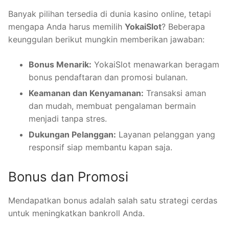
Banyak pilihan tersedia di dunia kasino online, tetapi
mengapa Anda harus memilih
YokaiSlot
? Beberapa
keunggulan berikut mungkin memberikan jawaban:
Bonus Menarik:
YokaiSlot menawarkan beragam
bonus pendaftaran dan promosi bulanan.
Keamanan dan Kenyamanan:
Transaksi aman
dan mudah, membuat pengalaman bermain
menjadi tanpa stres.
Dukungan Pelanggan:
Layanan pelanggan yang
responsif siap membantu kapan saja.
Bonus dan Promosi
Mendapatkan bonus adalah salah satu strategi cerdas
untuk meningkatkan bankroll Anda.