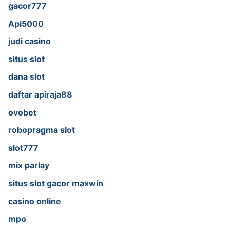
gacor777
Api5000
judi casino
situs slot
dana slot
daftar apiraja88
ovobet
robopragma slot
slot777
mix parlay
situs slot gacor maxwin
casino online
mpo