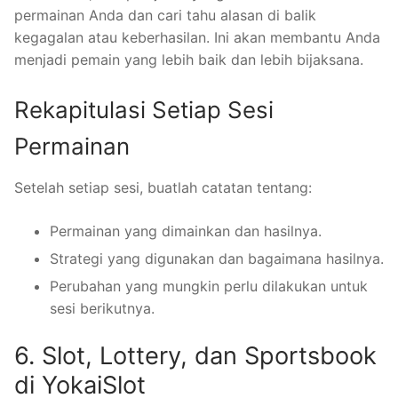
permainan Anda dan cari tahu alasan di balik
kegagalan atau keberhasilan. Ini akan membantu Anda
menjadi pemain yang lebih baik dan lebih bijaksana.
Rekapitulasi Setiap Sesi
Permainan
Setelah setiap sesi, buatlah catatan tentang:
Permainan yang dimainkan dan hasilnya.
Strategi yang digunakan dan bagaimana hasilnya.
Perubahan yang mungkin perlu dilakukan untuk
sesi berikutnya.
6. Slot, Lottery, dan Sportsbook
di YokaiSlot