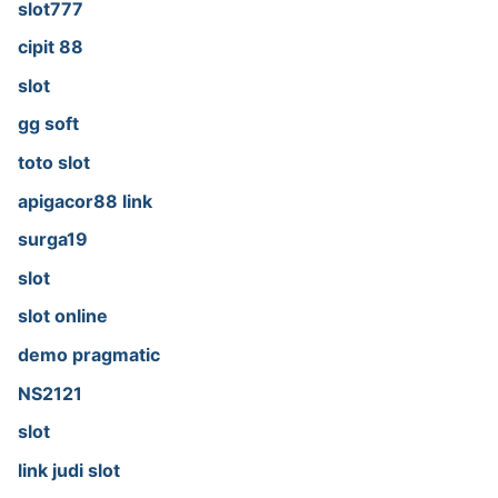
slot777
cipit 88
slot
gg soft
toto slot
apigacor88 link
surga19
slot
slot online
demo pragmatic
NS2121
slot
link judi slot