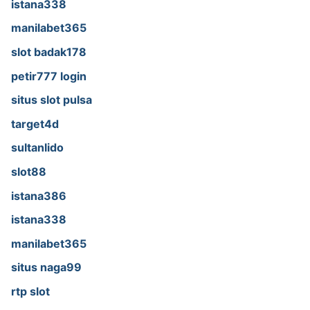
istana338
manilabet365
slot badak178
petir777 login
situs slot pulsa
target4d
sultanlido
slot88
istana386
istana338
manilabet365
situs naga99
rtp slot