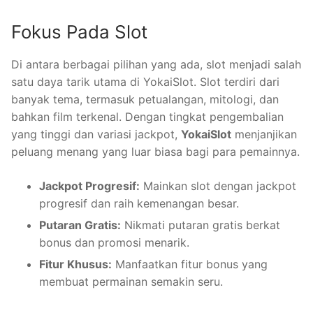
Fokus Pada Slot
Di antara berbagai pilihan yang ada, slot menjadi salah
satu daya tarik utama di YokaiSlot. Slot terdiri dari
banyak tema, termasuk petualangan, mitologi, dan
bahkan film terkenal. Dengan tingkat pengembalian
yang tinggi dan variasi jackpot,
YokaiSlot
menjanjikan
peluang menang yang luar biasa bagi para pemainnya.
Jackpot Progresif:
Mainkan slot dengan jackpot
progresif dan raih kemenangan besar.
Putaran Gratis:
Nikmati putaran gratis berkat
bonus dan promosi menarik.
Fitur Khusus:
Manfaatkan fitur bonus yang
membuat permainan semakin seru.