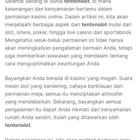
Selamat datang di dunia
tentenslot
, di mana
kesenangan dan kenyamanan bertemu dalam
permainan kasino online. Dalam artikel ini, kita akan
menjelajahi berbagai aspek dari
tentenslot
mulai dari
slot, lotere, poker, hingga live casino dan sportsbook.
Mengetahui seluk-beluk permainan ini tidak hanya
akan meningkatkan pengalaman bermain Anda, tetapi
juga memberikan wawasan yang mendalam tentang
cara mengoptimalkan keuntungan Anda.
Bayangkan Anda berada di kasino yang megah. Suara
mesin slot yang berdering, cahaya berkilauan dari
permainan meja, semua itu menciptakan atmosfer
yang mendebarkan. Sekarang, bayangkan semua
pengalaman itu dapat Anda nikmati dari kenyamanan
rumah Anda sendiri. Itulah yang ditawarkan oleh
tentenslot
.
Dalam perjalanan ini, kita akan melihat berbagai jenis