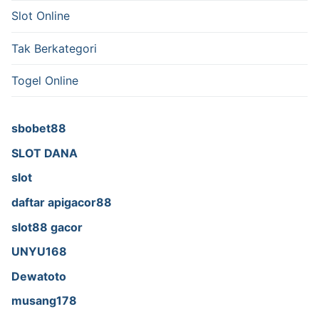
Slot Online
Tak Berkategori
Togel Online
sbobet88
SLOT DANA
slot
daftar apigacor88
slot88 gacor
UNYU168
Dewatoto
musang178