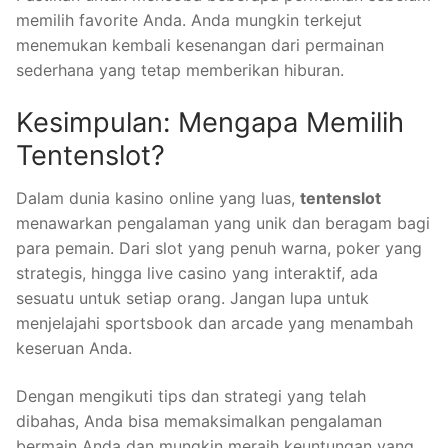
memilih favorite Anda. Anda mungkin terkejut
menemukan kembali kesenangan dari permainan
sederhana yang tetap memberikan hiburan.
Kesimpulan: Mengapa Memilih
Tentenslot?
Dalam dunia kasino online yang luas,
tentenslot
menawarkan pengalaman yang unik dan beragam bagi
para pemain. Dari slot yang penuh warna, poker yang
strategis, hingga live casino yang interaktif, ada
sesuatu untuk setiap orang. Jangan lupa untuk
menjelajahi sportsbook dan arcade yang menambah
keseruan Anda.
Dengan mengikuti tips dan strategi yang telah
dibahas, Anda bisa memaksimalkan pengalaman
bermain Anda dan mungkin meraih keuntungan yang