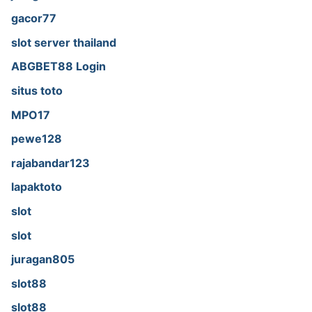
gacor77
slot server thailand
ABGBET88 Login
situs toto
MPO17
pewe128
rajabandar123
lapaktoto
slot
slot
juragan805
slot88
slot88