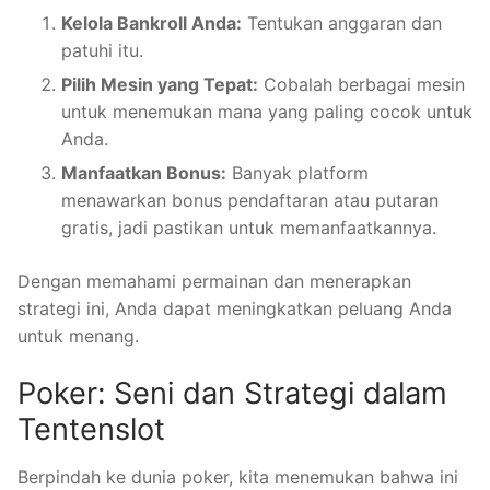
Kelola Bankroll Anda:
Tentukan anggaran dan
patuhi itu.
Pilih Mesin yang Tepat:
Cobalah berbagai mesin
untuk menemukan mana yang paling cocok untuk
Anda.
Manfaatkan Bonus:
Banyak platform
menawarkan bonus pendaftaran atau putaran
gratis, jadi pastikan untuk memanfaatkannya.
Dengan memahami permainan dan menerapkan
strategi ini, Anda dapat meningkatkan peluang Anda
untuk menang.
Poker: Seni dan Strategi dalam
Tentenslot
Berpindah ke dunia poker, kita menemukan bahwa ini