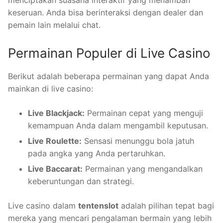
menciptakan suasana interaktif yang menambah
keseruan. Anda bisa berinteraksi dengan dealer dan
pemain lain melalui chat.
Permainan Populer di Live Casino
Berikut adalah beberapa permainan yang dapat Anda
mainkan di live casino:
Live Blackjack:
Permainan cepat yang menguji
kemampuan Anda dalam mengambil keputusan.
Live Roulette:
Sensasi menunggu bola jatuh
pada angka yang Anda pertaruhkan.
Live Baccarat:
Permainan yang mengandalkan
keberuntungan dan strategi.
Live casino dalam
tentenslot
adalah pilihan tepat bagi
mereka yang mencari pengalaman bermain yang lebih