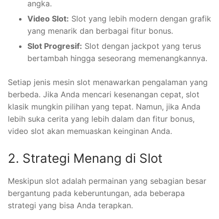
angka.
Video Slot:
Slot yang lebih modern dengan grafik
yang menarik dan berbagai fitur bonus.
Slot Progresif:
Slot dengan jackpot yang terus
bertambah hingga seseorang memenangkannya.
Setiap jenis mesin slot menawarkan pengalaman yang
berbeda. Jika Anda mencari kesenangan cepat, slot
klasik mungkin pilihan yang tepat. Namun, jika Anda
lebih suka cerita yang lebih dalam dan fitur bonus,
video slot akan memuaskan keinginan Anda.
2. Strategi Menang di Slot
Meskipun slot adalah permainan yang sebagian besar
bergantung pada keberuntungan, ada beberapa
strategi yang bisa Anda terapkan.