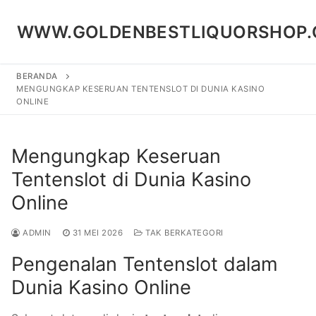
Lompat
ke
WWW.GOLDENBESTLIQUORSHOP
konten
BERANDA
Cari:
MENGUNGKAP KESERUAN TENTENSLOT DI DUNIA KASINO
ONLINE
Mengungkap Keseruan
Tentenslot di Dunia Kasino
Online
ADMIN
31 MEI 2026
TAK BERKATEGORI
Pengenalan Tentenslot dalam
Dunia Kasino Online