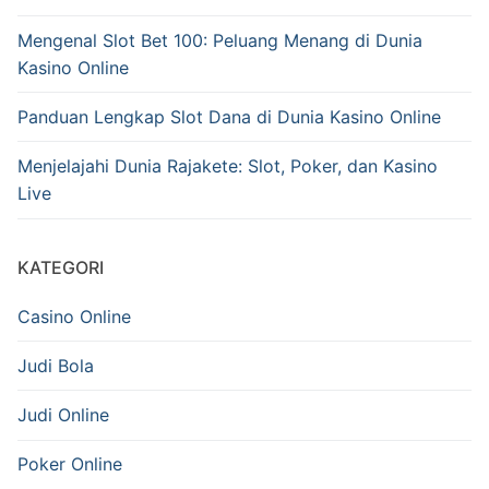
Mengenal Slot Bet 100: Peluang Menang di Dunia
Kasino Online
Panduan Lengkap Slot Dana di Dunia Kasino Online
Menjelajahi Dunia Rajakete: Slot, Poker, dan Kasino
Live
KATEGORI
Casino Online
Judi Bola
Judi Online
Poker Online