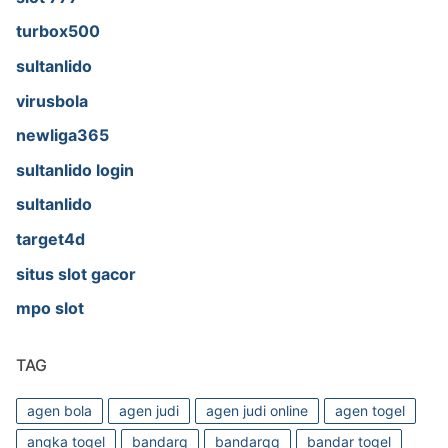
turbox500
sultanlido
virusbola
newliga365
sultanlido login
sultanlido
target4d
situs slot gacor
mpo slot
TAG
agen bola
agen judi
agen judi online
agen togel
angka togel
bandarq
bandarqq
bandar togel