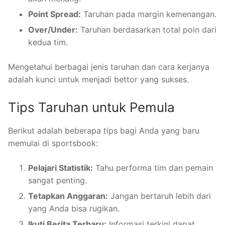
Point Spread:
Taruhan pada margin kemenangan.
Over/Under:
Taruhan berdasarkan total poin dari
kedua tim.
Mengetahui berbagai jenis taruhan dan cara kerjanya
adalah kunci untuk menjadi bettor yang sukses.
Tips Taruhan untuk Pemula
Berikut adalah beberapa tips bagi Anda yang baru
memulai di sportsbook:
Pelajari Statistik:
Tahu performa tim dan pemain
sangat penting.
Tetapkan Anggaran:
Jangan bertaruh lebih dari
yang Anda bisa rugikan.
Ikuti Berita Terbaru:
Informasi terkini dapat