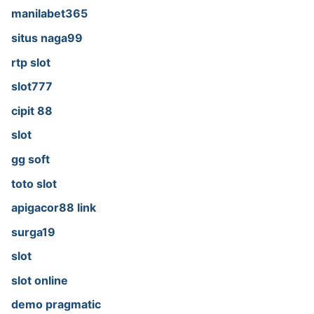
manilabet365
situs naga99
rtp slot
slot777
cipit 88
slot
gg soft
toto slot
apigacor88 link
surga19
slot
slot online
demo pragmatic