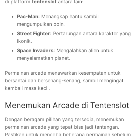
di platform
tentenslot
antara lain:
Pac-Man:
Menangkap hantu sambil
mengumpulkan poin.
Street Fighter:
Pertarungan antara karakter yang
ikonik.
Space Invaders:
Mengalahkan alien untuk
menyelamatkan planet.
Permainan arcade menawarkan kesempatan untuk
bersantai dan bersenang-senang, sambil mengingat
kembali masa kecil.
Menemukan Arcade di Tentenslot
Dengan beragam pilihan yang tersedia, menemukan
permainan arcade yang tepat bisa jadi tantangan.
Pastikan untuk mencoba beberapa permainan sebelum