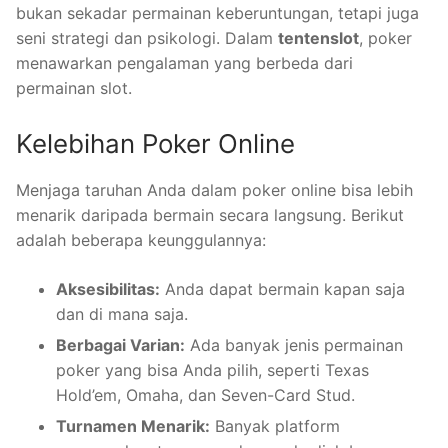
bukan sekadar permainan keberuntungan, tetapi juga
seni strategi dan psikologi. Dalam
tentenslot
, poker
menawarkan pengalaman yang berbeda dari
permainan slot.
Kelebihan Poker Online
Menjaga taruhan Anda dalam poker online bisa lebih
menarik daripada bermain secara langsung. Berikut
adalah beberapa keunggulannya:
Aksesibilitas:
Anda dapat bermain kapan saja
dan di mana saja.
Berbagai Varian:
Ada banyak jenis permainan
poker yang bisa Anda pilih, seperti Texas
Hold’em, Omaha, dan Seven-Card Stud.
Turnamen Menarik:
Banyak platform