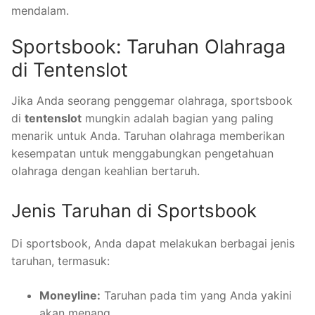
mendalam.
Sportsbook: Taruhan Olahraga
di Tentenslot
Jika Anda seorang penggemar olahraga, sportsbook
di
tentenslot
mungkin adalah bagian yang paling
menarik untuk Anda. Taruhan olahraga memberikan
kesempatan untuk menggabungkan pengetahuan
olahraga dengan keahlian bertaruh.
Jenis Taruhan di Sportsbook
Di sportsbook, Anda dapat melakukan berbagai jenis
taruhan, termasuk:
Moneyline:
Taruhan pada tim yang Anda yakini
akan menang.