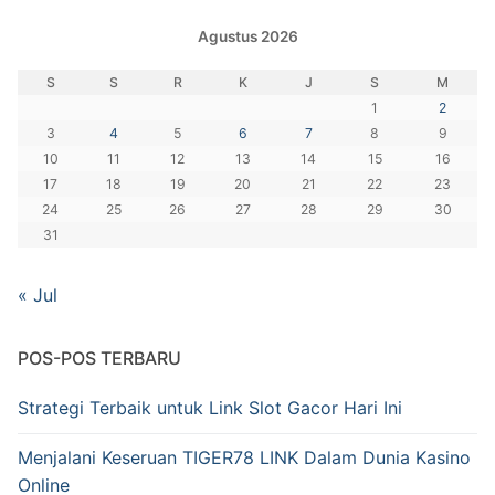
Agustus 2026
S
S
R
K
J
S
M
1
2
3
4
5
6
7
8
9
10
11
12
13
14
15
16
17
18
19
20
21
22
23
24
25
26
27
28
29
30
31
« Jul
POS-POS TERBARU
Strategi Terbaik untuk Link Slot Gacor Hari Ini
Menjalani Keseruan TIGER78 LINK Dalam Dunia Kasino
Online