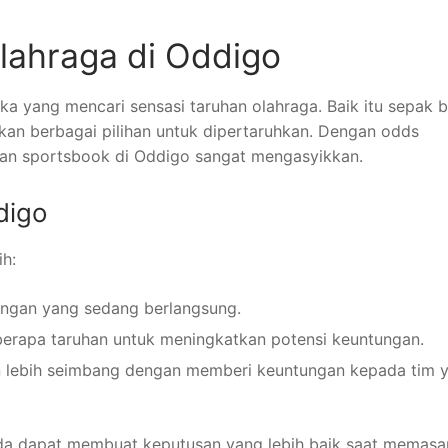
lahraga di Oddigo
 yang mencari sensasi taruhan olahraga. Baik itu sepak b
an berbagai pilihan untuk dipertaruhkan. Dengan odds
aman sportsbook di Oddigo sangat mengasyikkan.
digo
ih:
ngan yang sedang berlangsung.
apa taruhan untuk meningkatkan potensi keuntungan.
lebih seimbang dengan memberi keuntungan kepada tim 
nda dapat membuat keputusan yang lebih baik saat memas