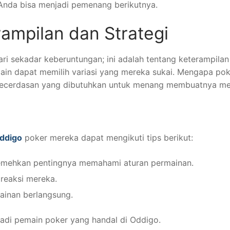
Anda bisa menjadi pemenang berikutnya.
ampilan dan Strategi
i sekadar keberuntungan; ini adalah tentang keterampilan
ain dapat memilih variasi yang mereka sukai. Mengapa pok
 kecerdasan yang dibutuhkan untuk menang membuatnya me
ddigo
poker mereka dapat mengikuti tips berikut:
mehkan pentingnya memahami aturan permainan.
reaksi mereka.
ainan berlangsung.
adi pemain poker yang handal di Oddigo.