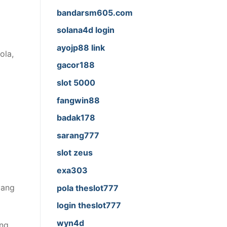
bandarsm605.com
solana4d login
ayojp88 link
ola,
gacor188
slot 5000
fangwin88
badak178
sarang777
slot zeus
exa303
yang
pola theslot777
login theslot777
wyn4d
ang