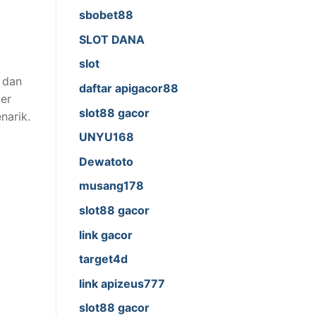
sbobet88
SLOT DANA
slot
 dan
daftar apigacor88
er
slot88 gacor
narik.
UNYU168
Dewatoto
musang178
slot88 gacor
link gacor
target4d
link apizeus777
slot88 gacor