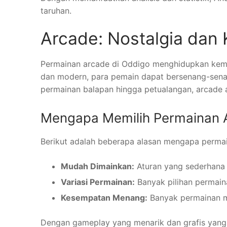
taruhan.
Arcade: Nostalgia dan
Permainan arcade di Oddigo menghidupkan kemba
dan modern, para pemain dapat bersenang-senan
permainan balapan hingga petualangan, arcade 
Mengapa Memilih Permainan 
Berikut adalah beberapa alasan mengapa permai
Mudah Dimainkan:
Aturan yang sederhana 
Variasi Permainan:
Banyak pilihan permain
Kesempatan Menang:
Banyak permainan m
Dengan gameplay yang menarik dan grafis yang