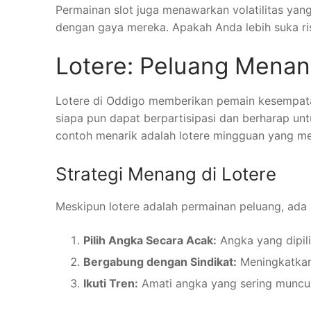
Permainan slot juga menawarkan volatilitas yang
dengan gaya mereka. Apakah Anda lebih suka ri
Lotere: Peluang Mena
Lotere di Oddigo memberikan pemain kesempatan
siapa pun dapat berpartisipasi dan berharap u
contoh menarik adalah lotere mingguan yang me
Strategi Menang di Lotere
Meskipun lotere adalah permainan peluang, ada
Pilih Angka Secara Acak:
Angka yang dipili
Bergabung dengan Sindikat:
Meningkatkan
Ikuti Tren:
Amati angka yang sering muncul 