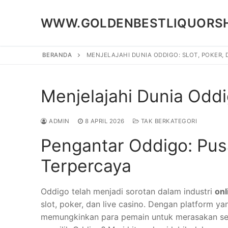
Lompat
ke
WWW.GOLDENBESTLIQUORS
konten
BERANDA
MENJELAJAHI DUNIA ODDIGO: SLOT, POKER, 
Menjelajahi Dunia Oddig
ADMIN
8 APRIL 2026
TAK BERKATEGORI
Pengantar Oddigo: Pus
Terpercaya
Oddigo telah menjadi sorotan dalam industri
onl
slot, poker, dan live casino. Dengan platform
memungkinkan para pemain untuk merasakan se