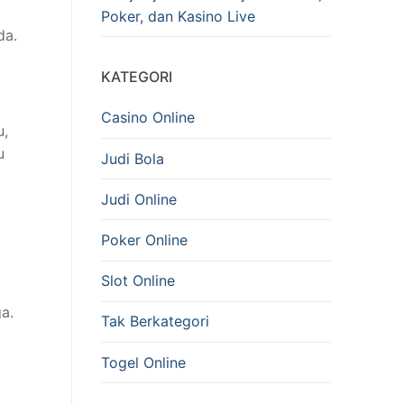
Poker, dan Kasino Live
da.
KATEGORI
Casino Online
u,
u
Judi Bola
Judi Online
Poker Online
Slot Online
a.
Tak Berkategori
Togel Online