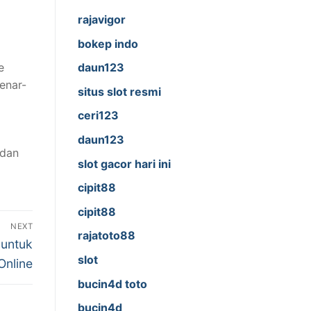
rajavigor
bokep indo
e
daun123
enar-
situs slot resmi
ceri123
daun123
 dan
slot gacor hari ini
cipit88
cipit88
NEXT
rajatoto88
 untuk
slot
Online
bucin4d toto
bucin4d