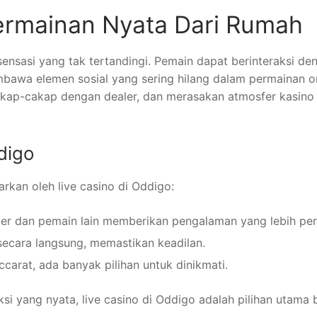
Permainan Nyata Dari Rumah
nsasi yang tak tertandingi. Pemain dapat berinteraksi de
mbawa elemen sosial yang sering hilang dalam permainan on
akap-cakap dengan dealer, dan merasakan atmosfer kasino
digo
rkan oleh live casino di Oddigo:
er dan pemain lain memberikan pengalaman yang lebih per
secara langsung, memastikan keadilan.
ccarat, ada banyak pilihan untuk dinikmati.
 yang nyata, live casino di Oddigo adalah pilihan utama 