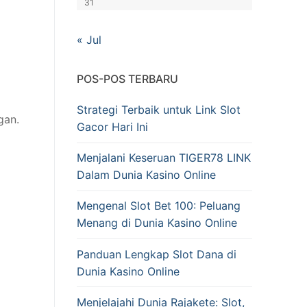
31
« Jul
POS-POS TERBARU
Strategi Terbaik untuk Link Slot
gan.
Gacor Hari Ini
Menjalani Keseruan TIGER78 LINK
Dalam Dunia Kasino Online
Mengenal Slot Bet 100: Peluang
Menang di Dunia Kasino Online
Panduan Lengkap Slot Dana di
Dunia Kasino Online
Menjelajahi Dunia Rajakete: Slot,