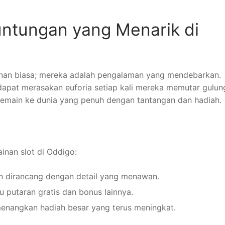
untungan yang Menarik di
inan biasa; mereka adalah pengalaman yang mendebarkan.
dapat merasakan euforia setiap kali mereka memutar gulun
emain ke dunia yang penuh dengan tantangan dan hadiah.
inan slot di Oddigo:
n dirancang dengan detail yang menawan.
putaran gratis dan bonus lainnya.
nangkan hadiah besar yang terus meningkat.