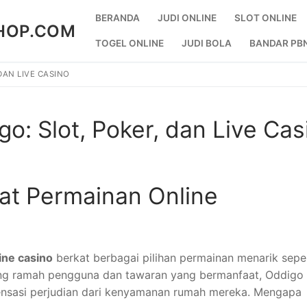
BERANDA
JUDI ONLINE
SLOT ONLINE
HOP.COM
TOGEL ONLINE
JUDI BOLA
BANDAR PB
DAN LIVE CASINO
o: Slot, Poker, dan Live Cas
at Permainan Online
ine casino
berkat berbagai pilihan permainan menarik sepe
 yang ramah pengguna dan tawaran yang bermanfaat, Oddigo
nsasi perjudian dari kenyamanan rumah mereka. Mengapa