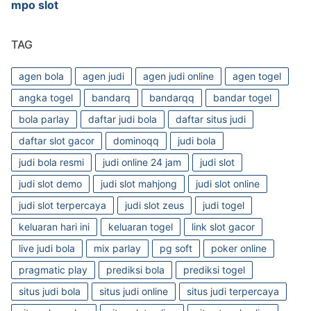
mpo slot
TAG
agen bola
agen judi
agen judi online
agen togel
angka togel
bandarq
bandarqq
bandar togel
bola parlay
daftar judi bola
daftar situs judi
daftar slot gacor
dominoqq
judi bola
judi bola resmi
judi online 24 jam
judi slot
judi slot demo
judi slot mahjong
judi slot online
judi slot terpercaya
judi slot zeus
judi togel
keluaran hari ini
keluaran togel
link slot gacor
live judi bola
mix parlay
pg soft
poker online
pragmatic play
prediksi bola
prediksi togel
situs judi bola
situs judi online
situs judi terpercaya