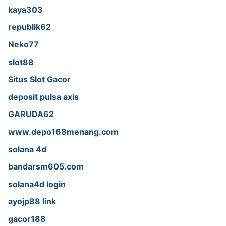
kaya303
republik62
Neko77
slot88
Situs Slot Gacor
deposit pulsa axis
GARUDA62
www.depo168menang.com
solana 4d
bandarsm605.com
solana4d login
ayojp88 link
gacor188