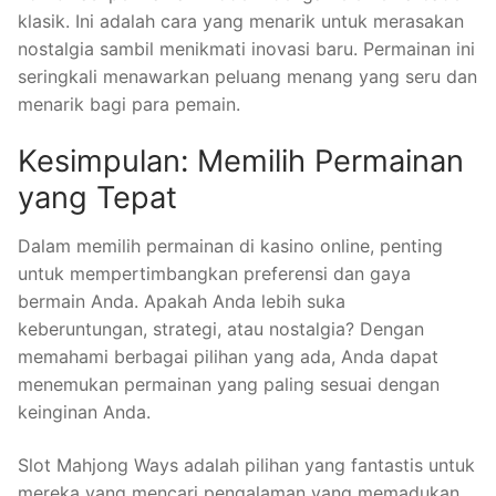
klasik. Ini adalah cara yang menarik untuk merasakan
nostalgia sambil menikmati inovasi baru. Permainan ini
seringkali menawarkan peluang menang yang seru dan
menarik bagi para pemain.
Kesimpulan: Memilih Permainan
yang Tepat
Dalam memilih permainan di kasino online, penting
untuk mempertimbangkan preferensi dan gaya
bermain Anda. Apakah Anda lebih suka
keberuntungan, strategi, atau nostalgia? Dengan
memahami berbagai pilihan yang ada, Anda dapat
menemukan permainan yang paling sesuai dengan
keinginan Anda.
Slot Mahjong Ways adalah pilihan yang fantastis untuk
mereka yang mencari pengalaman yang memadukan