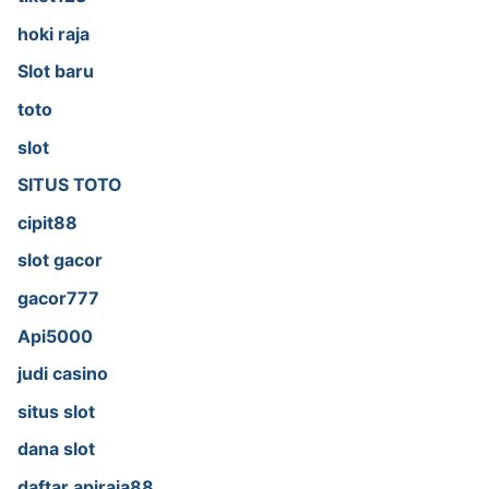
hoki raja
Slot baru
toto
slot
SITUS TOTO
cipit88
slot gacor
gacor777
Api5000
judi casino
situs slot
dana slot
daftar apiraja88