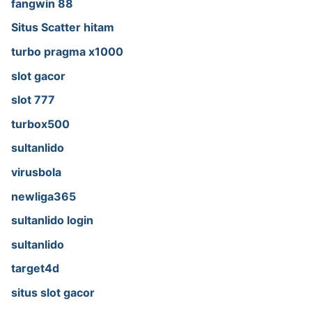
fangwin 88
Situs Scatter hitam
turbo pragma x1000
slot gacor
slot 777
turbox500
sultanlido
virusbola
newliga365
sultanlido login
sultanlido
target4d
situs slot gacor