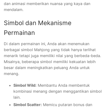
dan animasi memberikan nuansa yang kaya dan
mendalam.
Simbol dan Mekanisme
Permainan
Di dalam permainan ini, Anda akan menemukan
berbagai simbol Mahjong yang tidak hanya terlihat
menarik tetapi juga memiliki nilai yang berbeda-beda.
Misalnya, beberapa simbol memiliki kekuatan lebih
besar dalam meningkatkan peluang Anda untuk
menang.
Simbol Wild:
Membantu Anda membentuk
kombinasi menang dengan menggantikan simbol
lain.
Simbol Scatter:
Memicu putaran bonus dan