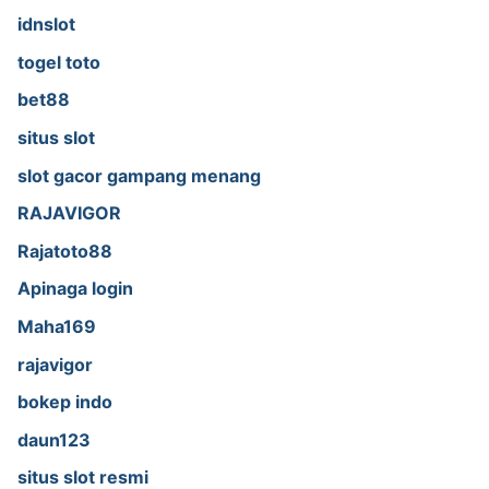
idnslot
togel toto
bet88
situs slot
slot gacor gampang menang
RAJAVIGOR
Rajatoto88
Apinaga login
Maha169
rajavigor
bokep indo
daun123
situs slot resmi