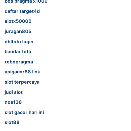
bos pragma x1000
daftar target4d
slotx50000
juragan805
dbltoto login
bandar toto
robopragma
apigacor88 link
slot terpercaya
judi slot
nos138
slot gacor hari ini
slot88