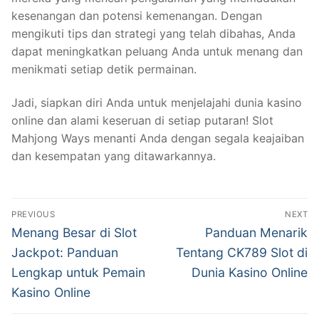
kesenangan dan potensi kemenangan. Dengan
mengikuti tips dan strategi yang telah dibahas, Anda
dapat meningkatkan peluang Anda untuk menang dan
menikmati setiap detik permainan.
Jadi, siapkan diri Anda untuk menjelajahi dunia kasino
online dan alami keseruan di setiap putaran! Slot
Mahjong Ways menanti Anda dengan segala keajaiban
dan kesempatan yang ditawarkannya.
Navigasi
PREVIOUS
NEXT
pos
Previous
Next
Menang Besar di Slot
Panduan Menarik
post:
post:
Jackpot: Panduan
Tentang CK789 Slot di
Lengkap untuk Pemain
Dunia Kasino Online
Kasino Online