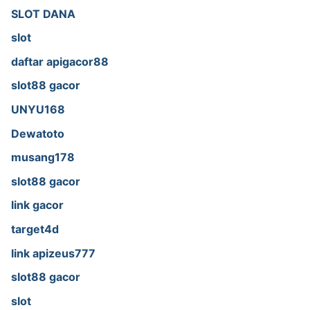
SLOT DANA
slot
daftar apigacor88
slot88 gacor
UNYU168
Dewatoto
musang178
slot88 gacor
link gacor
target4d
link apizeus777
slot88 gacor
slot