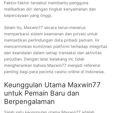
Faktor-faktor tersebut membantu pengguna
melibatkan diri dengan tingkat kenyamanan dan
kepercayaan yang tinggi.
Selain itu, Maxwin77 secara terus-menerus
memperbarui sistem keamanan dan privasi untuk
memastikan perlindungan data pribadi pemain. Ini
mencerminkan komitmen platform terhadap integritas
dan keandalan dalam setiap transaksi dan aktivitas
perjudian. Dengan latar belakang ini, tidak
mengherankan bahwa Maxwin77 menjadi referensi
penting bagi para pecinta casino online di Indonesia.
Keunggulan Utama Maxwin77
untuk Pemain Baru dan
Berpengalaman
Salah satu keunggulan utama Maxwin77 adalah