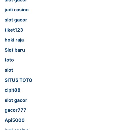
judi casino
slot gacor
tiket123
hoki raja
Slot baru
toto
slot
SITUS TOTO
cipit88
slot gacor
gacor777
Api5000