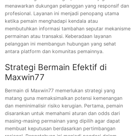
menawarkan dukungan pelanggan yang responsif dan
profesional. Layanan ini menjadi penopang utama
ketika pemain menghadapi kendala atau
membutuhkan informasi tambahan seputar mekanisme
permainan atau transaksi. Keberadaan layanan
pelanggan ini membangun hubungan yang sehat
antara platform dan komunitas pemainnya.
Strategi Bermain Efektif di
Maxwin77
Bermain di Maxwin77 memerlukan strategi yang
matang guna memaksimalkan potensi kemenangan
dan meminimalisir risiko kerugian. Pertama, pemain
disarankan untuk memahami aturan dan odds dari
masing-masing permainan yang dipilih agar dapat
membuat keputusan berdasarkan pertimbangan
rasional. Pengetahuan ini menjadi pondasi dalam