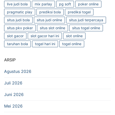
live judi bola
mix parlay
pg soft
poker online
pragmatic play
prediksi bola
prediksi togel
situs judi bola
situs judi online
situs judi terpercaya
situs pkv poker
situs slot online
situs togel online
slot gacor
slot gacor hari ini
slot online
taruhan bola
togel hari ini
togel online
ARSIP
Agustus 2026
Juli 2026
Juni 2026
Mei 2026