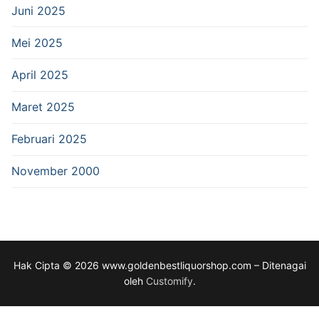
Juni 2025
Mei 2025
April 2025
Maret 2025
Februari 2025
November 2000
Hak Cipta © 2026 www.goldenbestliquorshop.com – Ditenagai
oleh
Customify
.