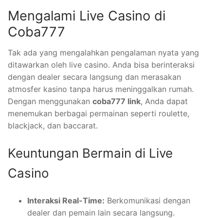
Mengalami Live Casino di
Coba777
Tak ada yang mengalahkan pengalaman nyata yang
ditawarkan oleh live casino. Anda bisa berinteraksi
dengan dealer secara langsung dan merasakan
atmosfer kasino tanpa harus meninggalkan rumah.
Dengan menggunakan
coba777 link
, Anda dapat
menemukan berbagai permainan seperti roulette,
blackjack, dan baccarat.
Keuntungan Bermain di Live
Casino
Interaksi Real-Time:
Berkomunikasi dengan
dealer dan pemain lain secara langsung.