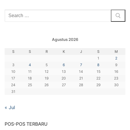
Cari:
Agustus 2026
S
S
R
K
J
S
M
1
2
3
4
5
6
7
8
9
10
11
12
13
14
15
16
17
18
19
20
21
22
23
24
25
26
27
28
29
30
31
« Jul
POS-POS TERBARU