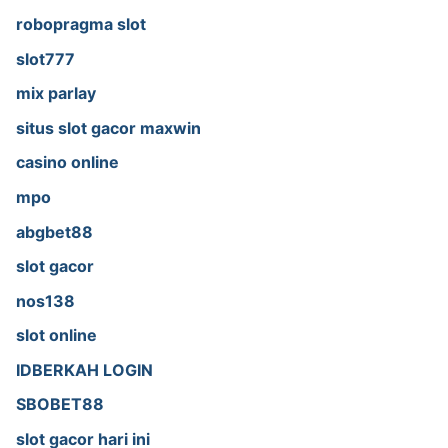
robopragma slot
slot777
mix parlay
situs slot gacor maxwin
casino online
mpo
abgbet88
slot gacor
nos138
slot online
IDBERKAH LOGIN
SBOBET88
slot gacor hari ini