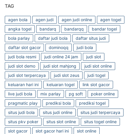
TAG
agen bola
agen judi
agen judi online
agen togel
angka togel
bandarq
bandarqq
bandar togel
bola parlay
daftar judi bola
daftar situs judi
daftar slot gacor
dominoqq
judi bola
judi bola resmi
judi online 24 jam
judi slot
judi slot demo
judi slot mahjong
judi slot online
judi slot terpercaya
judi slot zeus
judi togel
keluaran hari ini
keluaran togel
link slot gacor
live judi bola
mix parlay
pg soft
poker online
pragmatic play
prediksi bola
prediksi togel
situs judi bola
situs judi online
situs judi terpercaya
situs pkv poker
situs slot online
situs togel online
slot gacor
slot gacor hari ini
slot online