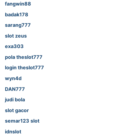
fangwin88
badak178
sarang777
slot zeus
exa303
pola theslot777
login theslot777
wyn4d
DAN777
judi bola
slot gacor
semar123 slot
idnslot