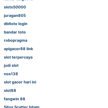
slotx50000
juragan805
dbltoto login
bandar toto
robopragma
apigacor88 link
slot terpercaya
judi slot
nos138
slot gacor hari ini
slot88
fangwin 88
Situs Scatter hitam