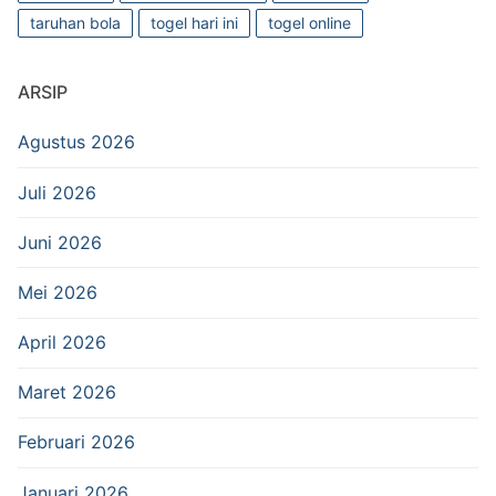
taruhan bola
togel hari ini
togel online
ARSIP
Agustus 2026
Juli 2026
Juni 2026
Mei 2026
April 2026
Maret 2026
Februari 2026
Januari 2026