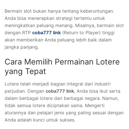
Bermain slot bukan hanya tentang keberuntungan.
Anda bisa menerapkan strategi tertentu untuk
meningkatkan peluang menang. Misalnya, bermain slot
dengan RTP
coba777 link
(Return to Player) tinggi
akan memberikan Anda peluang lebih baik dalam
jangka panjang.
Cara Memilih Permainan Lotere
yang Tepat
Lotere telah menjadi bagian integral dari industri
perjudian. Dengan
coba777 link
, Anda bisa ikut serta
dalam berbagai lotere dari berbagai negara. Namun,
tidak semua lotere diciptakan sama. Mengerti
aturannya dan pelajari jenis yang paling sesuai dengan
Anda adalah kunci untuk sukses.