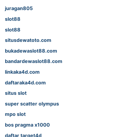
juragan805
slot88
slot88
situsdewatoto.com
bukadewaslot88.com
bandardewaslot88.com
linkaka4d.com
daftaraka4d.com
situs slot
super scatter olympus
mpo slot
bos pragma x1000
daftar target4d