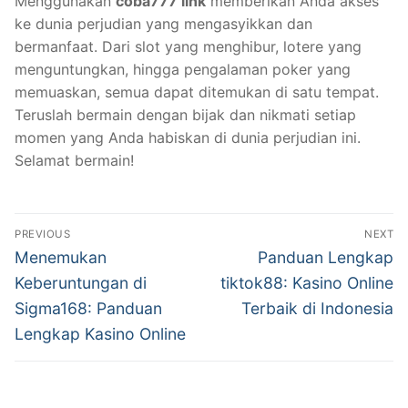
Menggunakan
coba777 link
memberikan Anda akses
ke dunia perjudian yang mengasyikkan dan
bermanfaat. Dari slot yang menghibur, lotere yang
menguntungkan, hingga pengalaman poker yang
memuaskan, semua dapat ditemukan di satu tempat.
Teruslah bermain dengan bijak dan nikmati setiap
momen yang Anda habiskan di dunia perjudian ini.
Selamat bermain!
Navigasi
PREVIOUS
NEXT
pos
Previous
Next
Menemukan
Panduan Lengkap
post:
post:
Keberuntungan di
tiktok88: Kasino Online
Sigma168: Panduan
Terbaik di Indonesia
Lengkap Kasino Online