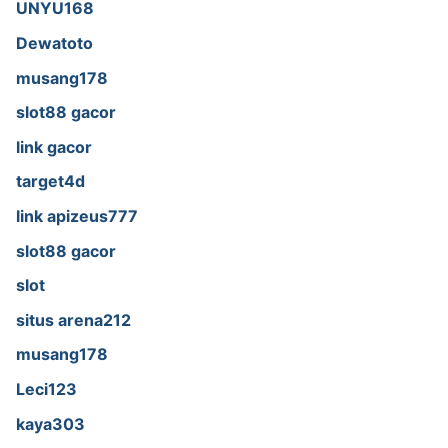
UNYU168
Dewatoto
musang178
slot88 gacor
link gacor
target4d
link apizeus777
slot88 gacor
slot
situs arena212
musang178
Leci123
kaya303