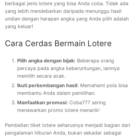
berbagai jenis lotere yang bisa Anda coba. Tidak ada
yang lebih mendebarkan daripada menunggu hasil
undian dengan harapan angka yang Anda pilih adalah
yang keluar!
Cara Cerdas Bermain Lotere
Pilih angka dengan bijak:
Beberapa orang
percaya pada angka keberuntungan, lainnya
memilih secara acak.
Ikuti perkembangan hasil:
Memahami pola bisa
membantu Anda dalam pemilihan.
Manfaatkan promosi:
Coba777 sering
menawarkan promo lotere menarik!
Pembelian tiket lotere seharusnya menjadi bagian dari
pengalaman hiburan Anda, bukan sekadar sebagai