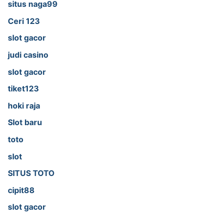
situs naga99
Ceri 123
slot gacor
judi casino
slot gacor
tiket123
hoki raja
Slot baru
toto
slot
SITUS TOTO
cipit88
slot gacor