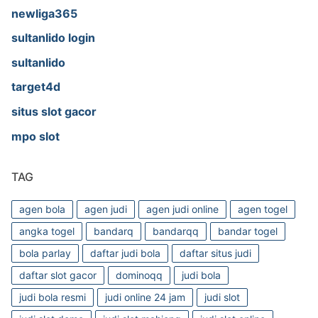
newliga365
sultanlido login
sultanlido
target4d
situs slot gacor
mpo slot
TAG
agen bola
agen judi
agen judi online
agen togel
angka togel
bandarq
bandarqq
bandar togel
bola parlay
daftar judi bola
daftar situs judi
daftar slot gacor
dominoqq
judi bola
judi bola resmi
judi online 24 jam
judi slot