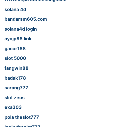
solana 4d
bandarsm605.com
solana4d login
ayojp88 link
gacor188
slot 5000
fangwin88
badak178
sarang777
slot zeus
exa303
pola theslot777
login theslot777