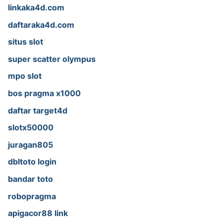
linkaka4d.com
daftaraka4d.com
situs slot
super scatter olympus
mpo slot
bos pragma x1000
daftar target4d
slotx50000
juragan805
dbltoto login
bandar toto
robopragma
apigacor88 link