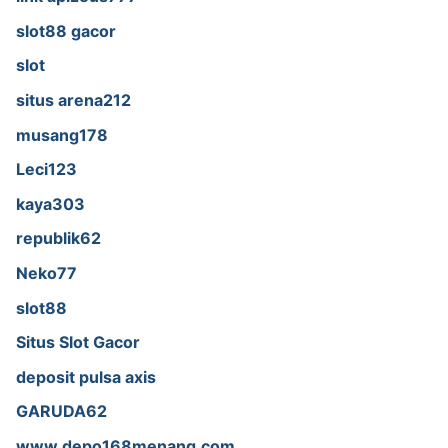
slot88 gacor
slot
situs arena212
musang178
Leci123
kaya303
republik62
Neko77
slot88
Situs Slot Gacor
deposit pulsa axis
GARUDA62
www.depo168menang.com