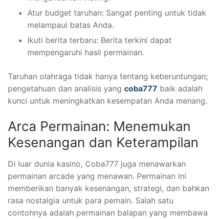
Atur budget taruhan: Sangat penting untuk tidak
melampaui batas Anda.
Ikuti berita terbaru: Berita terkini dapat
mempengaruhi hasil permainan.
Taruhan olahraga tidak hanya tentang keberuntungan;
pengetahuan dan analisis yang
coba777
baik adalah
kunci untuk meningkatkan kesempatan Anda menang.
Arca Permainan: Menemukan
Kesenangan dan Keterampilan
Di luar dunia kasino, Coba777 juga menawarkan
permainan arcade yang menawan. Permainan ini
memberikan banyak kesenangan, strategi, dan bahkan
rasa nostalgia untuk para pemain. Salah satu
contohnya adalah permainan balapan yang membawa