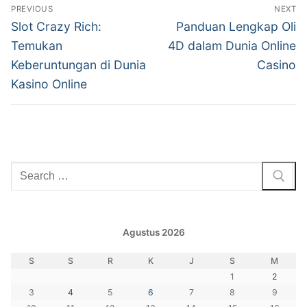
Navigasi
PREVIOUS
NEXT
pos
Previous
Next
Slot Crazy Rich:
Panduan Lengkap Oli
post:
post:
Temukan
4D dalam Dunia Online
Keberuntungan di Dunia
Casino
Kasino Online
Cari:
Agustus 2026
S
S
R
K
J
S
M
1
2
3
4
5
6
7
8
9