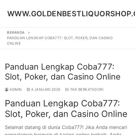
Lompat
ke
WWW.GOLDENBESTLIQUORSHOP
konten
BERANDA
Cari:
PANDUAN LENGKAP COBA777: SLOT, POKER, DAN CASINO
ONLINE
Panduan Lengkap Coba777:
Slot, Poker, dan Casino Online
ADMIN
4 JANUARI 2026
TAK BERKATEGORI
Panduan Lengkap Coba777:
Slot, Poker, dan Casino Online
Selamat datang di dunia Coba777! Jika Anda mencari
pengalaman bermain di kasino online terbaik, Anda