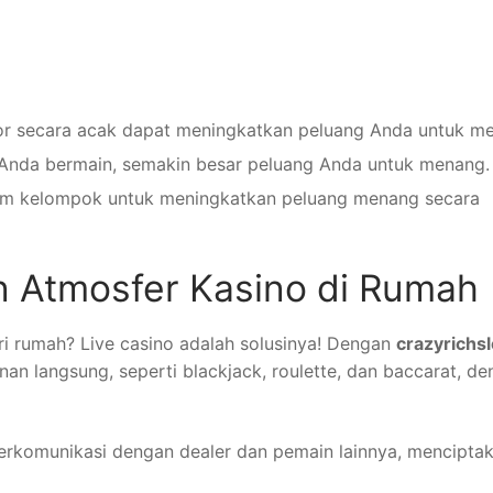
 secara acak dapat meningkatkan peluang Anda untuk m
Anda bermain, semakin besar peluang Anda untuk menang.
m kelompok untuk meningkatkan peluang menang secara
n Atmosfer Kasino di Rumah
ri rumah? Live casino adalah solusinya! Dengan
crazyrichsl
an langsung, seperti blackjack, roulette, dan baccarat, d
erkomunikasi dengan dealer dan pemain lainnya, mencipta