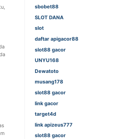
sbobet88
u,
SLOT DANA
slot
daftar apigacor88
da
slot88 gacor
nda
UNYU168
Dewatoto
musang178
slot88 gacor
link gacor
target4d
link apizeus777
as
um
slot88 gacor