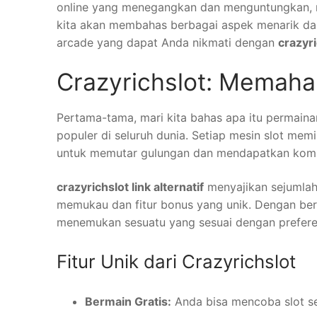
online yang menegangkan dan menguntungkan, ma
kita akan membahas berbagai aspek menarik dari 
arcade yang dapat Anda nikmati dengan
crazyri
Crazyrichslot: Memaha
Pertama-tama, mari kita bahas apa itu permainan
populer di seluruh dunia. Setiap mesin slot memi
untuk memutar gulungan dan mendapatkan komb
crazyrichslot link alternatif
menyajikan sejumlah
memukau dan fitur bonus yang unik. Dengan ber
menemukan sesuatu yang sesuai dengan prefere
Fitur Unik dari Crazyrichslot
Bermain Gratis:
Anda bisa mencoba slot se