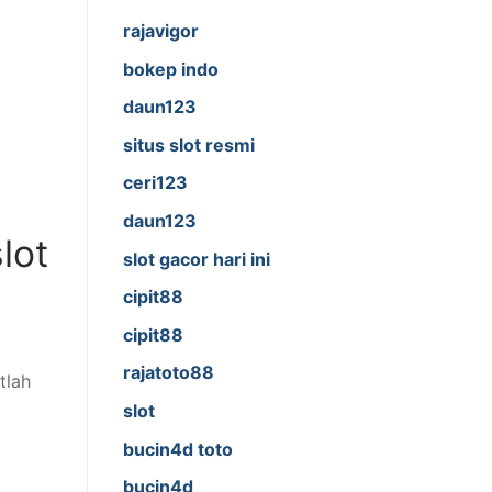
rajavigor
bokep indo
daun123
situs slot resmi
ceri123
daun123
lot
slot gacor hari ini
cipit88
cipit88
rajatoto88
tlah
slot
bucin4d toto
bucin4d