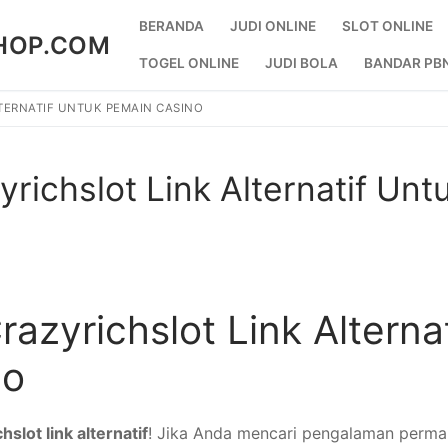
BERANDA
JUDI ONLINE
SLOT ONLINE
HOP.COM
TOGEL ONLINE
JUDI BOLA
BANDAR PB
TERNATIF UNTUK PEMAIN CASINO
ichslot Link Alternatif Unt
zyrichslot Link Alternat
no
hslot link alternatif
! Jika Anda mencari pengalaman perma