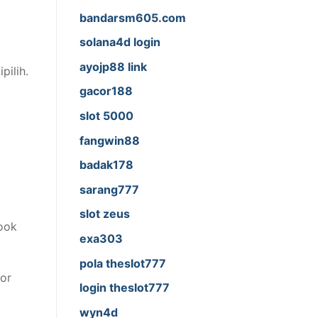
bandarsm605.com
solana4d login
ayojp88 link
ilih.
gacor188
slot 5000
fangwin88
badak178
sarang777
slot zeus
ook
exa303
pola theslot777
tor
login theslot777
wyn4d