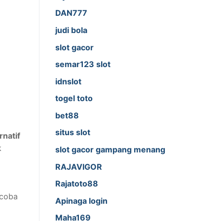
DAN777
judi bola
slot gacor
semar123 slot
idnslot
togel toto
bet88
situs slot
rnatif
k
slot gacor gampang menang
RAJAVIGOR
Rajatoto88
ncoba
Apinaga login
Maha169