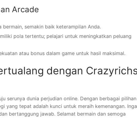
nan Arcade
 bermain, semakin baik keterampilan Anda.
liki pola tertentu; pelajari untuk meningkatkan peluang
kuatan atau bonus dalam game untuk hasil maksimal.
ertualang dengan Crazyrichs
uju serunya dunia perjudian online. Dengan berbagai pilihan
gi yang tepat adalah kunci untuk meraih kemenangan. Inga
dan bertanggung jawab. Selamat bermain dan semoga