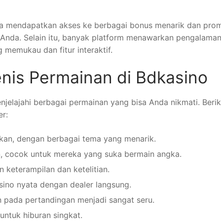
da mendapatkan akses ke berbagai bonus menarik dan pro
nda. Selain itu, banyak platform menawarkan pengalama
 memukau dan fitur interaktif.
nis Permainan di Bdkasino
njelajahi berbagai permainan yang bisa Anda nikmati. Berik
r:
nkan, dengan berbagai tema yang menarik.
, cocok untuk mereka yang suka bermain angka.
 keterampilan dan ketelitian.
ino nyata dengan dealer langsung.
an pada pertandingan menjadi sangat seru.
 untuk hiburan singkat.