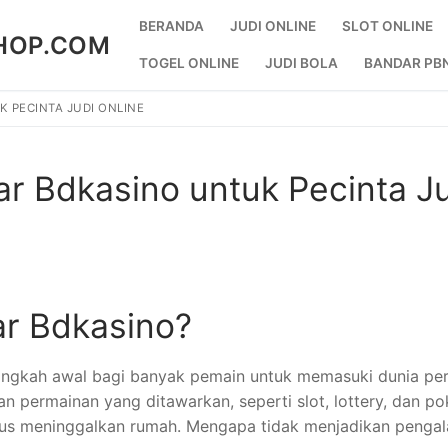
BERANDA
JUDI ONLINE
SLOT ONLINE
HOP.COM
TOGEL ONLINE
JUDI BOLA
BANDAR PB
 PECINTA JUDI ONLINE
r Bdkasino untuk Pecinta J
r Bdkasino?
angkah awal bagi banyak pemain untuk memasuki dunia per
n permainan yang ditawarkan, seperti slot, lottery, dan po
rus meninggalkan rumah. Mengapa tidak menjadikan penga