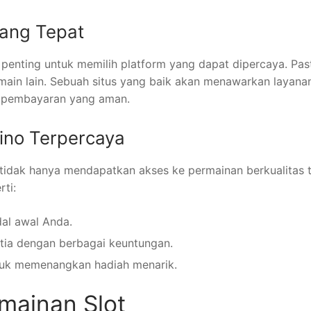
yang Tepat
penting untuk memilih platform yang dapat dipercaya. Pas
emain lain. Sebuah situs yang baik akan menawarkan layana
e pembayaran yang aman.
ino Terpercaya
tidak hanya mendapatkan akses ke permainan berkualitas t
ti:
al awal Anda.
tia dengan berbagai keuntungan.
tuk memenangkan hadiah menarik.
mainan Slot