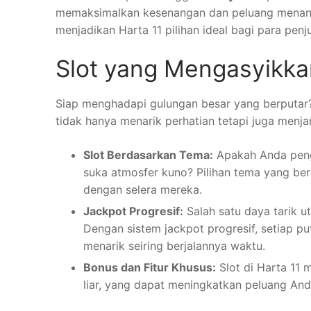
memaksimalkan kesenangan dan peluang menang.
menjadikan Harta 11 pilihan ideal bagi para penju
Slot yang Mengasyikkan
Siap menghadapi gulungan besar yang berputar
tidak hanya menarik perhatian tetapi juga menj
Slot Berdasarkan Tema:
Apakah Anda peng
suka atmosfer kuno? Pilihan tema yang b
dengan selera mereka.
Jackpot Progresif:
Salah satu daya tarik 
Dengan sistem jackpot progresif, setiap p
menarik seiring berjalannya waktu.
Bonus dan Fitur Khusus:
Slot di Harta 11 
liar, yang dapat meningkatkan peluang And