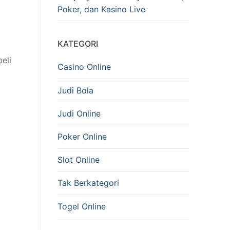
Poker, dan Kasino Live
KATEGORI
eli
Casino Online
Judi Bola
Judi Online
Poker Online
Slot Online
Tak Berkategori
Togel Online