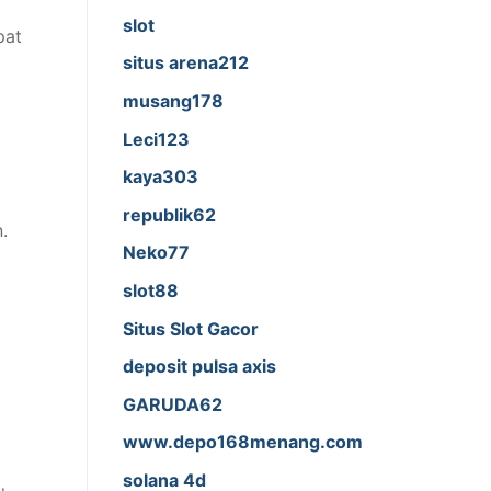
slot
pat
situs arena212
musang178
Leci123
kaya303
republik62
.
Neko77
slot88
Situs Slot Gacor
deposit pulsa axis
GARUDA62
www.depo168menang.com
solana 4d