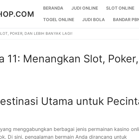
BERANDA
JUDI ONLINE
SLOT ONLINE
HOP.COM
TOGEL ONLINE
JUDI BOLA
BANDAR PB
OT, POKER, DAN LEBIH BANYAK LAGI!
 11: Menangkan Slot, Poker,
estinasi Utama untuk Pecint
 yang menggabungkan berbagai jenis permainan kasino onli
k. Di sini, pengalaman bermain Anda dirancang untuk