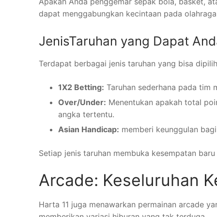
Apakah Anda penggemar sepak bola, basket, ata
dapat menggabungkan kecintaan pada olahraga
JenisTaruhan yang Dapat An
Terdapat berbagai jenis taruhan yang bisa dipilih
1X2 Betting:
Taruhan sederhana pada tim m
Over/Under:
Menentukan apakah total poin 
angka tertentu.
Asian Handicap:
memberi keunggulan bagi 
Setiap jenis taruhan membuka kesempatan baru
Arcade: Keseluruhan K
Harta 11 juga menawarkan permainan arcade yan
memberikan variasi hiburan yang tak terduga.