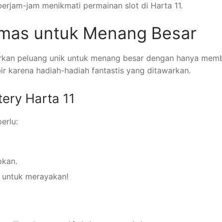
berjam-jam menikmati permainan slot di Harta 11.
Emas untuk Menang Besar
arkan peluang unik untuk menang besar dengan hanya memb
ibir karena hadiah-hadiah fantastis yang ditawarkan.
tery Harta 11
erlu:
pkan.
 untuk merayakan!